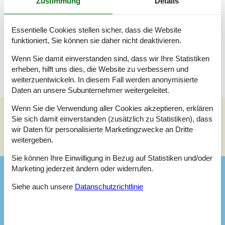
Zustimmung
Details
Badezimmer
WC mit warmem und kaltem Wasser, Dusche
Essentielle Cookies stellen sicher, dass die Website
funktioniert, Sie können sie daher nicht deaktivieren.
Terrasse
Offene und überdachte Terrasse
Wenn Sie damit einverstanden sind, dass wir Ihre Statistiken
erheben, hilft uns dies, die Website zu verbessern und
weiterzuentwickeln. In diesem Fall werden anonymisierte
Daten an unsere Subunternehmer weitergeleitet.
Wenn Sie die Verwendung aller Cookies akzeptieren, erklären
Sie sich damit einverstanden (zusätzlich zu Statistiken), dass
Siehe Häuser nebenan
wir Daten für personalisierte Marketingzwecke an Dritte
weitergeben.
Sonnenstand über dem gewählten Objekt
😎
Sie können Ihre Einwilligung in Bezug auf Statistiken und/oder
Marketing jederzeit ändern oder widerrufen.
Ausstattung
Siehe auch unsere
Datanschutzrichtlinie
Aktiv. drinnen
Indoor-Spiele