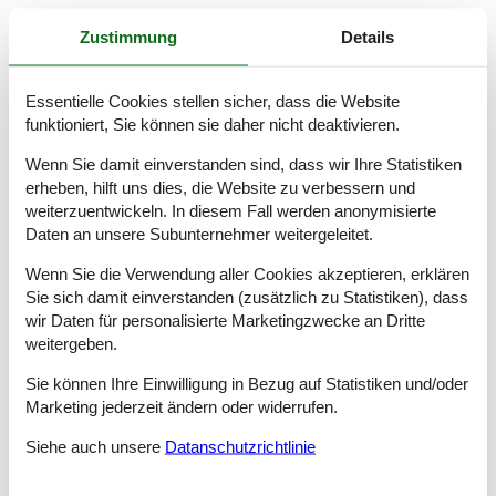
Badezimmer
WC mit warmem und kaltem Wasser, Dusche
Zustimmung
Details
Badezimmer
WC mit warmem und kaltem Wasser, Dusche
Essentielle Cookies stellen sicher, dass die Website
funktioniert, Sie können sie daher nicht deaktivieren.
Badezimmer
WC mit warmem und kaltem Wasser, Dusche
Wenn Sie damit einverstanden sind, dass wir Ihre Statistiken
erheben, hilft uns dies, die Website zu verbessern und
Badezimmer
weiterzuentwickeln. In diesem Fall werden anonymisierte
WC mit warmem und kaltem Wasser, Dusche
Daten an unsere Subunternehmer weitergeleitet.
Schlafboden, 2 Personen
Wenn Sie die Verwendung aller Cookies akzeptieren, erklären
Einzelmatratze
Sie sich damit einverstanden (zusätzlich zu Statistiken), dass
wir Daten für personalisierte Marketingzwecke an Dritte
Schlafboden, 4 Personen
weitergeben.
Einzelmatratze
Sie können Ihre Einwilligung in Bezug auf Statistiken und/oder
Terrasse
Marketing jederzeit ändern oder widerrufen.
Offene und überdachte Terrasse
Siehe auch unsere
Datanschutzrichtlinie