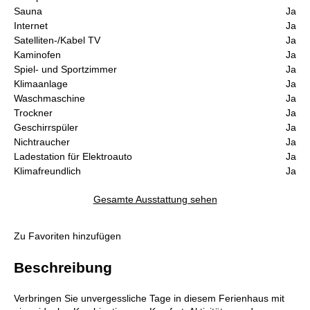
Sauna
Ja
Internet
Ja
Satelliten-/Kabel TV
Ja
Kaminofen
Ja
Spiel- und Sportzimmer
Ja
Klimaanlage
Ja
Waschmaschine
Ja
Trockner
Ja
Geschirrspüler
Ja
Nichtraucher
Ja
Ladestation für Elektroauto
Ja
Klimafreundlich
Ja
Gesamte Ausstattung sehen
Zu Favoriten hinzufügen
Beschreibung
Verbringen Sie unvergessliche Tage in diesem Ferienhaus mit