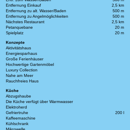
Entfernung Einkauf
2,5 km
Entfernung zu alt. Wasser/Baden
500 m
Entfernung zu Angelmöglichkeiten
500 m
Nächstes Restaurant
2,5 km
Petanquebane
20 m
Spielplatz
20 m
Konzepte
Aktivitätshaus
Energiesparhaus
Große Ferienhäuser
Hochwertige Gartenmöbel
Luxury Collection
Nahe am Meer
Rauchfreies Haus
Küche
Abzugshaube
Die Küche verfügt über Warmwasser
Elektroherd
Gefriertruhe
200 l
Kaffeemaschine
Kühlschrank
Mikrowelle