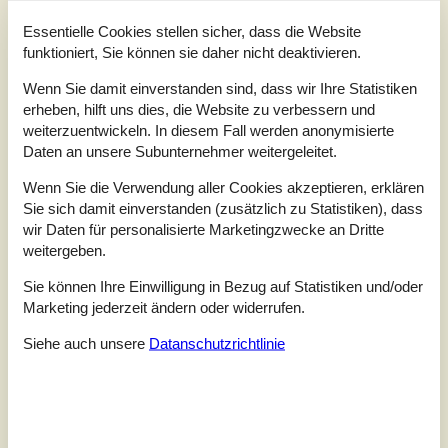
Essentielle Cookies stellen sicher, dass die Website
Insgesamt:
3,0
funktioniert, Sie können sie daher nicht deaktivieren.
Service vor Ort:
4,0
Wenn Sie damit einverstanden sind, dass wir Ihre Statistiken
Preis-Leistung:
5,0
erheben, hilft uns dies, die Website zu verbessern und
weiterzuentwickeln. In diesem Fall werden anonymisierte
Lage:
3,0
Daten an unsere Subunternehmer weitergeleitet.
4 externe Bewertungen
Wenn Sie die Verwendung aller Cookies akzeptieren, erklären
Sie sich damit einverstanden (zusätzlich zu Statistiken), dass
4,5
wir Daten für personalisierte Marketingzwecke an Dritte
Insgesamt:
5
Service vor Ort:
5
Preis-Leistung:
4
weitergeben.
Lage:
4
Sie können Ihre Einwilligung in Bezug auf Statistiken und/oder
Allgemein:
Fantastisk beliggenhed, fantastisk udsigt og et virkelig flot hus
Marketing jederzeit ändern oder widerrufen.
og mange badebroer hele vejen langs Hostrup Strand.
Siehe auch unsere
Datanschutzrichtlinie
3,0
Insgesamt:
3
Service vor Ort:
4
Preis-Leistung:
1
Lage:
4