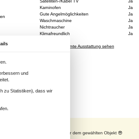
Satelliten-/Kabel TV
Ja
Kaminofen
Ja
Gute Angelmöglichkeiten
Ja
ten
Waschmaschine
Ja
Nichtraucher
Ja
Klimafreundlich
Ja
ails
Gesamte Ausstattung sehen
ren.
verbessern und
itet.
 zu Statistiken), dass wir
ufen.
n
Sonnenstand über dem gewählten Objekt
😎