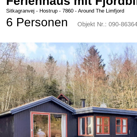
Ferienhaus mit Fjordbl
Sitkagranvej
 - Hostrup
 - 7860
 - Around The Limfjord
6 Personen
Objekt Nr.:
090-8636