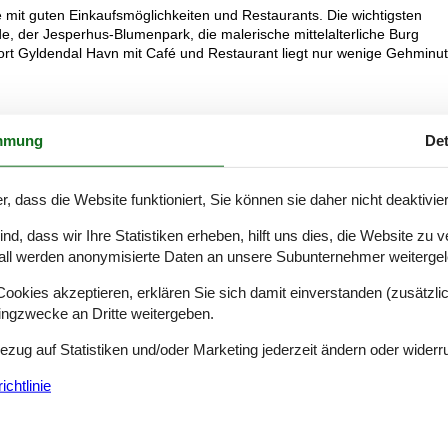
 mit guten Einkaufsmöglichkeiten und Restaurants. Die wichtigsten
, der Jesperhus-Blumenpark, die malerische mittelalterliche Burg
enort Gyldendal Havn mit Café und Restaurant liegt nur wenige Gehminu
mmung
Det
aschm.
r, dass die Website funktioniert, Sie können sie daher nicht deaktivie
 m2 , gemütliche Möblierung, Meerblick/Seeblick, Nichtraucherhaus
d, dass wir Ihre Statistiken erheben, hilft uns dies, die Website zu 
rfügung.
all werden anonymisierte Daten an unsere Subunternehmer weitergele
okies akzeptieren, erklären Sie sich damit einverstanden (zusätzlich
tingzwecke an Dritte weitergeben.
Bezug auf Statistiken und/oder Marketing jederzeit ändern oder widerr
chtlinie
Siehe Häuser nebena