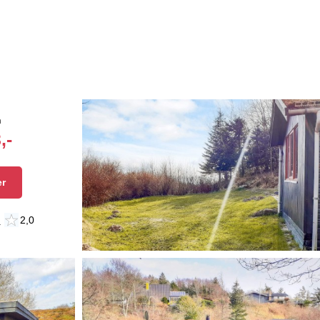
n
,-
er
n
2,0