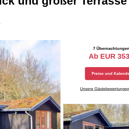
ick und großer Terrasse
4
7 Übernachtunge
Ab
EUR
353
Preise und Kalend
Unsere Gästebewertunge