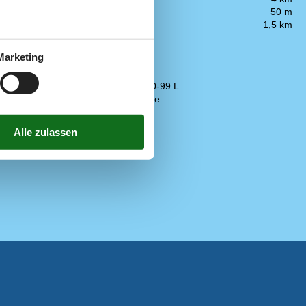
Küste
50 m
Restaurant
1,5 km
Küche
Marketing
Elektroherd
Gefriertruhe
Gefriertruhe 60-99 L
Kaffeemaschine
Kühlschrank