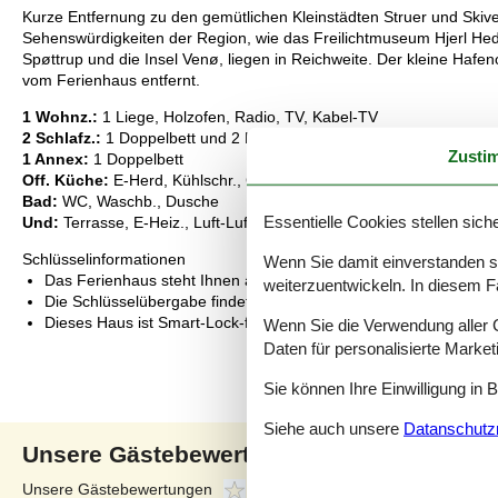
Kurze Entfernung zu den gemütlichen Kleinstädten Struer und Skive
Sehenswürdigkeiten der Region, wie das Freilichtmuseum Hjerl Hede
Spøttrup und die Insel Venø, liegen in Reichweite. Der kleine Haf
vom Ferienhaus entfernt.
1 Wohnz.:
1 Liege, Holzofen, Radio, TV, Kabel-TV
2 Schlafz.:
1 Doppelbett und 2 Kojen | 2 Kojen
Zusti
1 Annex:
1 Doppelbett
Off. Küche:
E-Herd, Kühlschr., Gefriertruhe 60-99 l., Kaffeem., W
Bad:
WC, Waschb., Dusche
Essentielle Cookies stellen siche
Und:
Terrasse, E-Heiz., Luft-Luft-Wärmepumpe, Naturgrundst. 2500
Schlüsselinformationen
Wenn Sie damit einverstanden sin
Das Ferienhaus steht Ihnen am Anreisetag ab 16:00 Uhr zur Ve
weiterzuentwickeln. In diesem F
Die Schlüsselübergabe findet am Haus statt.
Dieses Haus ist Smart-Lock-fähig
Wenn Sie die Verwendung aller Co
Daten für personalisierte Marke
Sie können Ihre Einwilligung in 
Siehe auch unsere
Datanschutzri
Unsere Gästebewertungen
Unsere Gästebewertungen
2,0
Externe Bewertungen
3,7