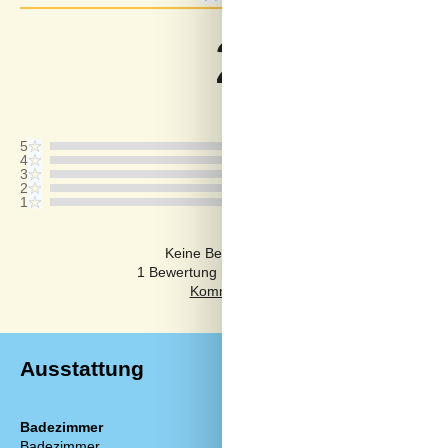
2,0
Bezogen auf
1
Bewertun
Bewertung ist vom 08.06.2022
5
4
3
2
1
Kommentare
Keine Bewertungen haben Kommentare auf
1 Bewertung hat einen Kommentar in einer ande
Ausstattung
Badezimmer
Diverse
Badezimmer
Anzahl Badez