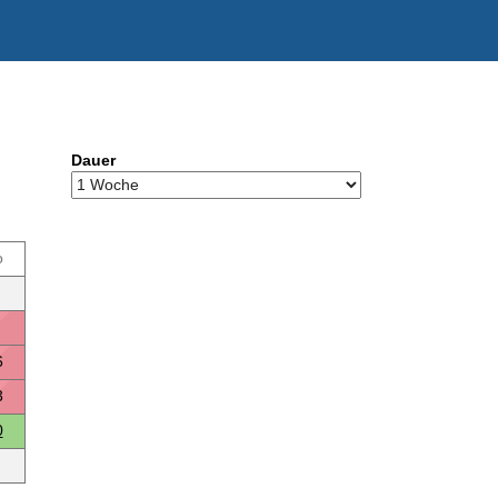
Dauer
o
6
3
0