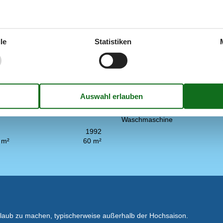
zimmer
3
Gartenmöbel
1975
Schlachtbank
äle
Terrasse
le
Statistiken
Drinnen
Deutsche TV-Kanäle
 Terrasse
Internetzugang
bt
Kabelfernsehen
digkeits Internet
Kamin / Holzofen
Parabol
en
Radio
rmepumpe
TV
rnsehen
Waschmaschine
1992
 m²
60 m²
rlaub zu machen, typischerweise außerhalb der Hochsaison.