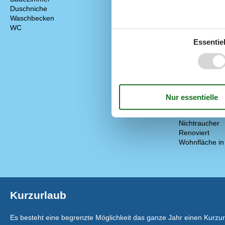
Duschniche
Anzahl Schlaf
Waschbecken
Baujahr
WC
Deutsche Kan
Energiehaus
Essentiel
Fischerhaus
Geschlossene
Haustier erlau
Hoch Geschwin
Internet
Kabelfernseh
Luft/Luft Wä
Nationales Fe
Nichtraucher
Renoviert
Wohnfläche in
Kurzurlaub
Es besteht eine begrenzte Möglichkeit das ganze Jahr einen Kurzu