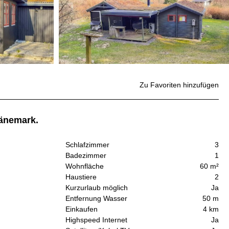
Zu Favoriten hinzufügen
Dänemark.
Schlafzimmer
3
Badezimmer
1
Wohnfläche
60 m²
Haustiere
2
Kurzurlaub möglich
Ja
Entfernung Wasser
50 m
Einkaufen
4 km
Highspeed Internet
Ja