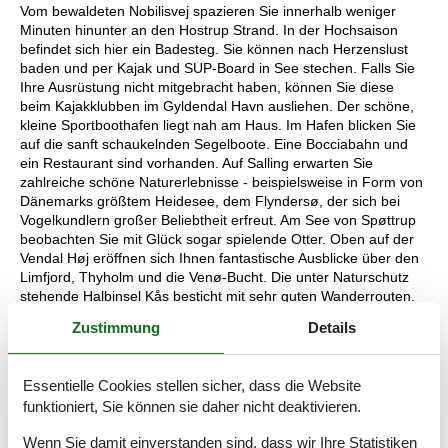
Vom bewaldeten Nobilisvej spazieren Sie innerhalb weniger
Minuten hinunter an den Hostrup Strand. In der Hochsaison
befindet sich hier ein Badesteg. Sie können nach Herzenslust
baden und per Kajak und SUP-Board in See stechen. Falls Sie
Ihre Ausrüstung nicht mitgebracht haben, können Sie diese
beim Kajakklubben im Gyldendal Havn ausliehen. Der schöne,
kleine Sportboothafen liegt nah am Haus. Im Hafen blicken Sie
auf die sanft schaukelnden Segelboote. Eine Bocciabahn und
ein Restaurant sind vorhanden. Auf Salling erwarten Sie
zahlreiche schöne Naturerlebnisse - beispielsweise in Form von
Dänemarks größtem Heidesee, dem Flyndersø, der sich bei
Vogelkundlern großer Beliebtheit erfreut. Am See von Spøttrup
beobachten Sie mit Glück sogar spielende Otter. Oben auf der
Vendal Høj eröffnen sich Ihnen fantastische Ausblicke über den
Limfjord, Thyholm und die Venø-Bucht. Die unter Naturschutz
stehende Halbinsel Kås besticht mit sehr guten Wanderrouten.
Zustimmung
Details
Raumaufteilung
Essentielle Cookies stellen sicher, dass die Website
Schlafzimmer
funktioniert, Sie können sie daher nicht deaktivieren.
Doppelbett - 180x200cm
Wenn Sie damit einverstanden sind, dass wir Ihre Statistiken
Schlafzimmer