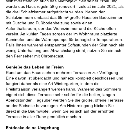
selbstverständlich auch das Mietobjekt. Seit seiner Erbauung
wurde das Haus regelmäßig renoviert - zuletzt im Jahr 2021, als
die drei Schlafzimmer aufgefrischt wurden. Neben den
Schlafzimmern umfasst das 65 m² große Haus ein Badezimmer
mit Dusche und Fußbodenheizung sowie einen
Aufenthaltsraum, der das Wohnzimmer und die Küche offen
vereint. An kühlen Tagen sorgen der im Wohnraum platzierte
Kaminofen und die Wärmepumpe für behagliche Temperaturen.
Falls Ihnen während entspannter Sofastunden der Sinn nach ein
wenig Unterhaltung und Abwechslung steht, nutzen Sie einfach
den Fernseher mit Chromecast.
Genieße das Leben im Freien
Rund um das Haus stehen mehrere Terrassen zur Verfügung.
Eine davon ist überdacht und nahezu komplett geschlossen und
fungiert daher als eine Art Wintergarten, in dem die
Freiluftsaison verlängert werden kann. Während des Sommers
eignet sich diese Terrasse sehr schön für die hellen, langen
Abendstunden. Tagsüber werden Sie die große, offene Terrasse
an der Südseite bevorzugen. Am Hintereingang blicken Sie
direkt in die Baumwipfel, wenn Sie es sich auf der erhöhten
Terrasse in aller Ruhe gemütlich machen.
Entdecke deine Umgebung