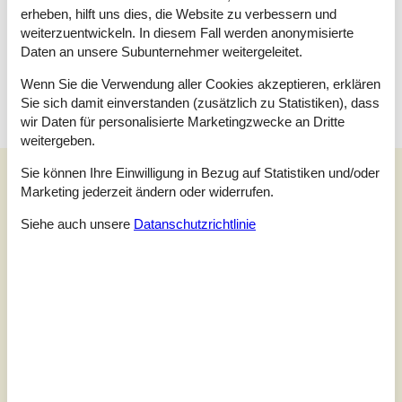
erheben, hilft uns dies, die Website zu verbessern und
Doppelbett - 120x200cm
weiterzuentwickeln. In diesem Fall werden anonymisierte
Schlafzimmer
Daten an unsere Subunternehmer weitergeleitet.
Doppelbett - 2x70x200 cm
Wenn Sie die Verwendung aller Cookies akzeptieren, erklären
Sie sich damit einverstanden (zusätzlich zu Statistiken), dass
wir Daten für personalisierte Marketingzwecke an Dritte
weitergeben.
Unsere Gästebewertungen
Sie können Ihre Einwilligung in Bezug auf Statistiken und/oder
Marketing jederzeit ändern oder widerrufen.
Unsere Gästebewertungen
Siehe auch unsere
Datanschutzrichtlinie
3,0
Bezogen auf
1
Bewertung
Bewertung ist vom 01.09.2024
5
(0)
4
(0)
3
(1)
2
(0)
1
(0)