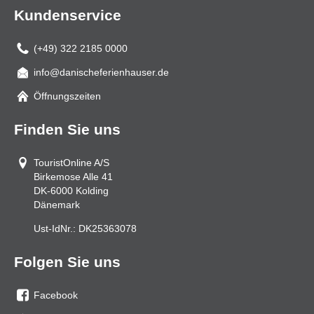
Kundenservice
(+49) 322 2185 0000
info@danischeferienhauser.de
Mail
Öffnungszeiten
Finden Sie uns
TouristOnline A/S
Birkemose Alle 41
DK-6000
Kolding
Dänemark
Ust-IdNr.:
DK25363078
Folgen Sie uns
Facebook
Sie