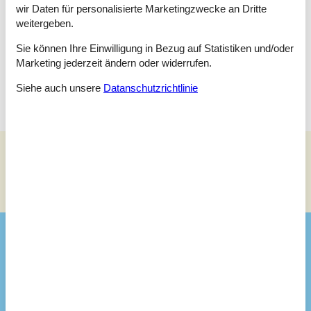
Etagenbett - 90x190 cm
wir Daten für personalisierte Marketingzwecke an Dritte
Einzelbett - 90x200 cm
weitergeben.
Etagenbett - 90x190 cm
Sie können Ihre Einwilligung in Bezug auf Statistiken und/oder
Schlafzimmer
Marketing jederzeit ändern oder widerrufen.
Doppelbett - 160x200 cm
Siehe auch unsere
Datanschutzrichtlinie
Siehe Häuser nebenan
Sonnenstand über dem gewählten Objekt
😎
Ausstattung
Hausinfo.
Anzahl der Kinder
2
Anzahl Erw.
4