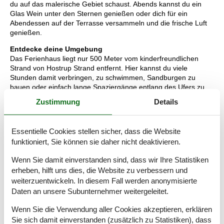
du auf das malerische Gebiet schaust. Abends kannst du ein
Glas Wein unter den Sternen genießen oder dich für ein
Abendessen auf der Terrasse versammeln und die frische Luft
genießen.
Entdecke deine Umgebung
Das Ferienhaus liegt nur 500 Meter vom kinderfreundlichen
Strand von Hostrup Strand entfernt. Hier kannst du viele
Stunden damit verbringen, zu schwimmen, Sandburgen zu
bauen oder einfach lange Spaziergänge entlang des Ufers zu
machen. Die Umgebung des Ferienhauses ist ideal für
Zustimmung
Details
Naturwanderungen, und du kannst die fantastische Aussicht auf
die offene Landschaft genießen. Wenn du einen Ausflug
machen möchtest, gibt es in der Nähe mehrere interessante
Essentielle Cookies stellen sicher, dass die Website
Orte, wie das historische Spøttrup Schloss und die charmante
funktioniert, Sie können sie daher nicht deaktivieren.
Stadt Skive, wo du Museen, Geschäfte und Cafés findest.
Wenn Sie damit einverstanden sind, dass wir Ihre Statistiken
erheben, hilft uns dies, die Website zu verbessern und
weiterzuentwickeln. In diesem Fall werden anonymisierte
Daten an unsere Subunternehmer weitergeleitet.
Raumaufteilung
Wenn Sie die Verwendung aller Cookies akzeptieren, erklären
Schlafzimmer
Sie sich damit einverstanden (zusätzlich zu Statistiken), dass