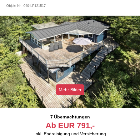
Objekt Nr.:
040-LF121517
Mehr Bilder
7 Übernachtungen
Ab
EUR
791,-
Inkl. Endreinigung und Versicherung