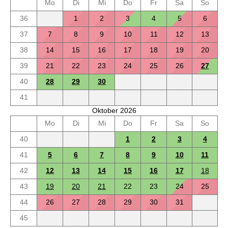
Mo
Di
Mi
Do
Fr
Sa
So
36
1
2
3
4
5
6
37
7
8
9
10
11
12
13
38
14
15
16
17
18
19
20
39
21
22
23
24
25
26
27
40
28
29
30
41
Oktober 2026
Mo
Di
Mi
Do
Fr
Sa
So
40
1
2
3
4
41
5
6
7
8
9
10
11
42
12
13
14
15
16
17
18
43
19
20
21
22
23
24
25
44
26
27
28
29
30
31
45