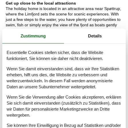
Get up close to the local attractions
The holiday home is located in an attractive area near Spøttrup,
where the Limfjord sets the scene for scenic experiences. With
just a few steps to the water, you have plenty of opportunities to
swim, fish or simply enjoy the view of the fjord as boats gently
pass by. The area is ideal for walks along the coast, where you
Zustimmung
Details
can experience the rich wildlife and beautiful nature up close.
Spøttrup Borg is a popular nearby attraction, offering history and
experiences for both children and adults. In addition, you can
explore the cosy harbours and small towns along the Limfjord.
Essentielle Cookies stellen sicher, dass die Website
Whether you are seeking peace, nature or experiences, this
funktioniert, Sie können sie daher nicht deaktivieren.
holiday home is an ideal base for a holiday filled with wonderful
memories.
Wenn Sie damit einverstanden sind, dass wir Ihre Statistiken
erheben, hilft uns dies, die Website zu verbessern und
Raumaufteilung
weiterzuentwickeln. In diesem Fall werden anonymisierte
Daten an unsere Subunternehmer weitergeleitet.
Schlafzimmer
Doppelbett - 180x200 cm
Wenn Sie die Verwendung aller Cookies akzeptieren, erklären
Sie sich damit einverstanden (zusätzlich zu Statistiken), dass
Schlafzimmer
wir Daten für personalisierte Marketingzwecke an Dritte
Doppelbett - 2x90x200 cm
weitergeben.
Schlafboden
Sie können Ihre Einwilligung in Bezug auf Statistiken und/oder
Einzelmatratze - 90x200 cm