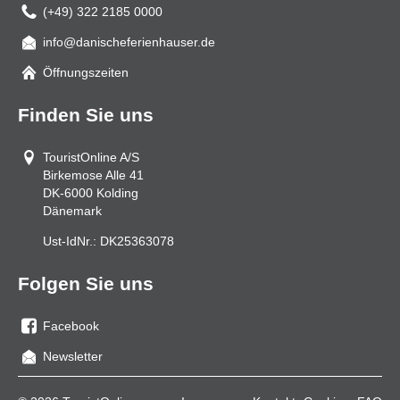
(+49) 322 2185 0000
info@danischeferienhauser.de
Mail
Öffnungszeiten
Finden Sie uns
TouristOnline A/S
Birkemose Alle 41
DK-6000
Kolding
Dänemark
Ust-IdNr.:
DK25363078
Folgen Sie uns
Facebook
Sie
Newsletter
uns
auf