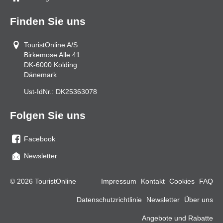
Finden Sie uns
TouristOnline A/S
Birkemose Alle 41
DK-6000
Kolding
Dänemark
Ust-IdNr.:
DK25363078
Folgen Sie uns
Facebook
Sie
Newsletter
uns
auf
© 2026 TouristOnline
Impressum
Kontakt
Cookies
FAQ
Facebook
Datenschutzrichtlinie
Newsletter
Über uns
Angebote und Rabatte