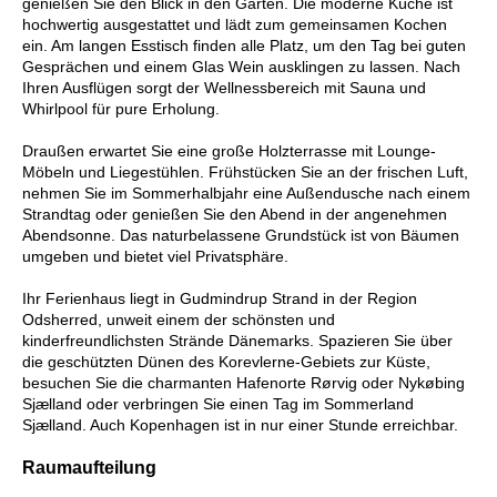
genießen Sie den Blick in den Garten. Die moderne Küche ist
hochwertig ausgestattet und lädt zum gemeinsamen Kochen
ein. Am langen Esstisch finden alle Platz, um den Tag bei guten
Gesprächen und einem Glas Wein ausklingen zu lassen. Nach
Ihren Ausflügen sorgt der Wellnessbereich mit Sauna und
Whirlpool für pure Erholung.
Draußen erwartet Sie eine große Holzterrasse mit Lounge-
Möbeln und Liegestühlen. Frühstücken Sie an der frischen Luft,
nehmen Sie im Sommerhalbjahr eine Außendusche nach einem
Strandtag oder genießen Sie den Abend in der angenehmen
Abendsonne. Das naturbelassene Grundstück ist von Bäumen
umgeben und bietet viel Privatsphäre.
Ihr Ferienhaus liegt in Gudmindrup Strand in der Region
Odsherred, unweit einem der schönsten und
kinderfreundlichsten Strände Dänemarks. Spazieren Sie über
die geschützten Dünen des Korevlerne-Gebiets zur Küste,
besuchen Sie die charmanten Hafenorte Rørvig oder Nykøbing
Sjælland oder verbringen Sie einen Tag im Sommerland
Sjælland. Auch Kopenhagen ist in nur einer Stunde erreichbar.
Raumaufteilung