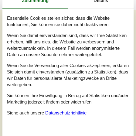
Zustimmung
Details
Unsere Gästebewertungen
Essentielle Cookies stellen sicher, dass die Website
funktioniert, Sie können sie daher nicht deaktivieren.
Unsere Gästebewertungen
Wenn Sie damit einverstanden sind, dass wir Ihre Statistiken
erheben, hilft uns dies, die Website zu verbessern und
5,0
Bezogen auf
1
Bewertung
weiterzuentwickeln. In diesem Fall werden anonymisierte
Daten an unsere Subunternehmer weitergeleitet.
Bewertung ist vom 03.01.2026
Wenn Sie die Verwendung aller Cookies akzeptieren, erklären
Sie sich damit einverstanden (zusätzlich zu Statistiken), dass
5
(1)
wir Daten für personalisierte Marketingzwecke an Dritte
4
(0)
3
(0)
weitergeben.
2
(0)
1
(0)
Sie können Ihre Einwilligung in Bezug auf Statistiken und/oder
Kommentare
Marketing jederzeit ändern oder widerrufen.
Keine Bewertungen haben Kommentare auf Deutsch
Siehe auch unsere
Datanschutzrichtlinie
1 Bewertung hat einen Kommentar in einer anderen Sprache.