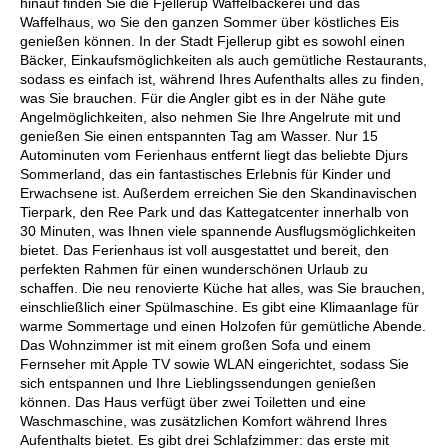
hinauf finden Sie die Fjellerup Waffelbäckerei und das
Waffelhaus, wo Sie den ganzen Sommer über köstliches Eis
genießen können. In der Stadt Fjellerup gibt es sowohl einen
Bäcker, Einkaufsmöglichkeiten als auch gemütliche Restaurants,
sodass es einfach ist, während Ihres Aufenthalts alles zu finden,
was Sie brauchen. Für die Angler gibt es in der Nähe gute
Angelmöglichkeiten, also nehmen Sie Ihre Angelrute mit und
genießen Sie einen entspannten Tag am Wasser. Nur 15
Autominuten vom Ferienhaus entfernt liegt das beliebte Djurs
Sommerland, das ein fantastisches Erlebnis für Kinder und
Erwachsene ist. Außerdem erreichen Sie den Skandinavischen
Tierpark, den Ree Park und das Kattegatcenter innerhalb von
30 Minuten, was Ihnen viele spannende Ausflugsmöglichkeiten
bietet. Das Ferienhaus ist voll ausgestattet und bereit, den
perfekten Rahmen für einen wunderschönen Urlaub zu
schaffen. Die neu renovierte Küche hat alles, was Sie brauchen,
einschließlich einer Spülmaschine. Es gibt eine Klimaanlage für
warme Sommertage und einen Holzofen für gemütliche Abende.
Das Wohnzimmer ist mit einem großen Sofa und einem
Fernseher mit Apple TV sowie WLAN eingerichtet, sodass Sie
sich entspannen und Ihre Lieblingssendungen genießen
können. Das Haus verfügt über zwei Toiletten und eine
Waschmaschine, was zusätzlichen Komfort während Ihres
Aufenthalts bietet. Es gibt drei Schlafzimmer: das erste mit