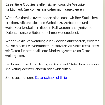
3,0
Essentielle Cookies stellen sicher, dass die Website
funktioniert, Sie können sie daher nicht deaktivieren.
Bewertung ist vom 19.05.2025
Wenn Sie damit einverstanden sind, dass wir Ihre Statistiken
5
(0)
erheben, hilft uns dies, die Website zu verbessern und
4
(0)
weiterzuentwickeln. In diesem Fall werden anonymisierte
3
(1)
2
(0)
Daten an unsere Subunternehmer weitergeleitet.
1
(0)
Wenn Sie die Verwendung aller Cookies akzeptieren, erklären
Kommentare
Sie sich damit einverstanden (zusätzlich zu Statistiken), dass
Keine Bewertungen haben Kommentare auf Deutsch
wir Daten für personalisierte Marketingzwecke an Dritte
1 Bewertung hat einen Kommentar in einer anderen Sprache.
weitergeben.
Sie können Ihre Einwilligung in Bezug auf Statistiken und/oder
Siehe stattdessen 5 externe Bewertungen.
Marketing jederzeit ändern oder widerrufen.
Siehe auch unsere
Datanschutzrichtlinie
Siehe Häuser nebenan
Sonnenstand über dem gewählten Objekt
😎