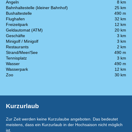
Angeln
8 km
Bahnhaltestelle (kleiner Bahnhof)
25 km
Bushaltestelle
490 m
Flughafen
32 km
Freizeitpark
12 km
Geldautomat (ATM)
20 km
Geschäfte
3 km
Minigolf / Minigolf
3 km
Restaurants
2 km
Strand/Meer/See
490 m
Tennisplatz
3 km
Wasser
490 m
Wasserpark
12 km
Zoo
30 km
Kurzurlaub
Zur Zeit werden keine Kurzulaube angeboten. Das bedeutet
meistens, dass ein Kurzurlaub in der Hochsaison nicht möglich
ist.