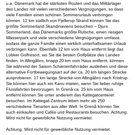
u.a. Dänemark hat die stärksten Routen und das Militärlager
des Landes mit vielen verschiedenen Vergnügungen, so dass
viele Familien einen schönen Sommerurlaub verbringen
können. 12 km südlich von Fjellerup Strand können Sie das
größte Sommerland Skandinaviens besuchen – Djurs
Sommerland, das Dänemarks größte Rutsche, einen riesigen
Wasserpark und viele verschiedene Vergnügungen umfasst,
sodass die ganze Familie einen wirklich unterhaltsamen Urlaub
verbringen kann. Ebenfalls 12 km vom Haus entfernt liegt das
Lübker Golfresort, wo Sie die besten Golfplätze des Landes
finden. In Allingåbro, knapp 20 km vom Haus entfernt, können
Sie während der Saison Schienenfahrräder ausleihen und diese
alternative Fortbewegungsart auf der ca. 20 km langen Strecke
ausprobieren. 17 km lange Strecke von Allingåbro nach Kristrup.
Sie können hier auch ein Kanu mieten, wenn Sie lieber ruhige
Flussfahrten bevorzugen. In Grenå ca. 25 km vom Haus
entfernt können Sie unter anderem das Kattegatcenteret
besuchen. Im Kattegat-Zentrum leben mehr als 250
verschiedene Tierarten aus aller Welt. In Grenå können Sie
auch einkaufen und Cafés und Restaurants besuchen. Achtung:
Wird nicht für gewerbliche Nutzung vermietet.
Achtung: Wird nicht für gewerbliche Nutzung vermietet.