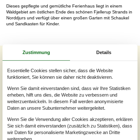
Dieses gepflegte und gemütliche Ferienhaus liegt in einem
Waldgebiet am östlichen Ende des schönen Fjellerup Strands in
Norddjurs und verfügt über einen großen Garten mit Schaukel
und Sandkasten für Kinder.
Zustimmung
Details
Externe Bewertungen
Unsere Gästebewertungen
Externe Bewertungen
Essentielle Cookies stellen sicher, dass die Website
funktioniert, Sie können sie daher nicht deaktivieren.
4,3
Wenn Sie damit einverstanden sind, dass wir Ihre Statistiken
erheben, hilft uns dies, die Website zu verbessern und
weiterzuentwickeln. In diesem Fall werden anonymisierte
1 externe Bewertung
Daten an unsere Subunternehmer weitergeleitet.
Wenn Sie die Verwendung aller Cookies akzeptieren, erklären
4,3
juli 2026
Insgesamt:
4
Reinigung:
5
Lage:
4
Sie sich damit einverstanden (zusätzlich zu Statistiken), dass
wir Daten für personalisierte Marketingzwecke an Dritte
Innenausstattung:
4
weitergeben.