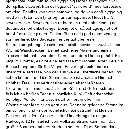
hjørnesofa, som familie kan hygge sig i foran fjernsynet. Skal
der spilles brætspil, han der også et “spillebord” med kurvestole
omkring. Familier kan være sammen, og de kan også hygge sig
med aktiviteter. Den fyrer og har varmepumpe. Huset har 3
soveværelser. Soveværelset er indrettet med dobbeltseng og
det andet med enkeltsenge. Designet er så behageligt, at det
har 4 forskellige plader. Du kan få en rigtig god nattesøvn og
sommerferie. Das Badezimmer verfügt über eine
Schrankumgebung, Dusche und Toilette sowie ein zusätzliches
WC mit Waschbecken. Es hat auch eine Maske und einen
Trockner. Ich habe von dem Kampf und dem Rauch gehört. Es
liegt im Himmel, es gibt eine Terrasse mit Möbeln, einen Grill, für
Beleuchtung und für Sol-Vogne. Es verfügt auch über eine
übergroße Terrasse, von der aus Sie die Oberfläche sehen und
sehen können, und die Sonnenmaske ist auch am Himmel
sichtbar. Das Haus verfügt über einen abschließbaren
Extraraum mit einem zusätzlichen Kühl- und Gefrierschrank,
falls ich an heißen Tagen zusätzliche Kühl-/Gefrierkapazität
benötige. Auf den Terrassen darf er herumtoben, im
Wohnzimmer lässt er es gern aus. Der nahe gelegene Strand ist
ein schöner und kinderfreundlicher Sandstrand mit kleinen
Felsen und tiefem Wasser. In der Umgebung gibt es gute
Radwege. 12 km südlich von Fjellerup Strand kann man das
größte Sommerland des Nordens sehen – Djurs Sommerland,