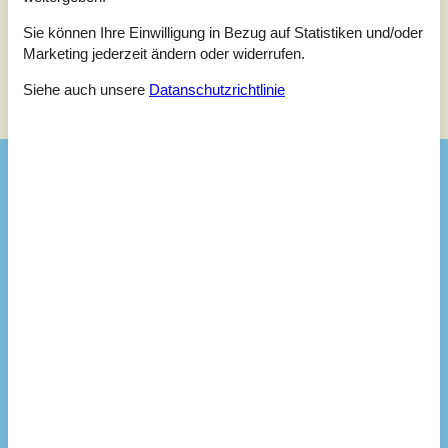
Sie können Ihre Einwilligung in Bezug auf Statistiken und/oder
Marketing jederzeit ändern oder widerrufen.
Siehe Häuser nebenan
Siehe auch unsere
Datanschutzrichtlinie
Sonnenstand über dem gewählten Objekt
😎
Ausstattung
Drinnen
Anzahl (Zusatz-) Babybetten / Kinderbetten
1
Anzahl (zusätzliche) Kinderstühle
1
Anzahl der Badezimmer
2
Anzahl der Doppelbetten
1
Anzahl der Einzelbetten
2
Anzahl der Etagenbetten
4
Anzahl der Schlafzimmer
3
Anzahl der Wohnzimmer
1
Babybett
Babystuhl(e) / Hochstuhl(e) auf Anfrage
Baujahr
1999