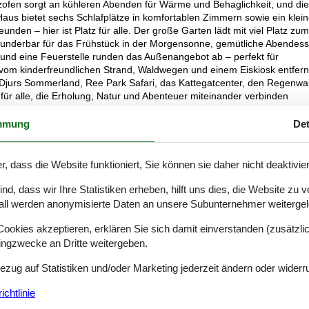
ofen sorgt an kühleren Abenden für Wärme und Behaglichkeit, und die
s bietet sechs Schlafplätze in komfortablen Zimmern sowie ein klein
nden – hier ist Platz für alle. Der große Garten lädt mit viel Platz zum
 wunderbar für das Frühstück in der Morgensonne, gemütliche Abendes
und eine Feuerstelle runden das Außenangebot ab – perfekt für
om kinderfreundlichen Strand, Waldwegen und einem Eiskiosk entfern
e Djurs Sommerland, Ree Park Safari, das Kattegatcenter, den Regenwa
l für alle, die Erholung, Natur und Abenteuer miteinander verbinden
mmung
Det
ßenbereich, idyllisch gelegen inmitten der Natur. Perfekt für
r, dass die Website funktioniert, Sie können sie daher nicht deaktivie
d, dass wir Ihre Statistiken erheben, hilft uns dies, die Website zu 
all werden anonymisierte Daten an unsere Subunternehmer weitergele
Externe Bewertungen
4,6
n
okies akzeptieren, erklären Sie sich damit einverstanden (zusätzlich
Siehe Häuser nebena
tingzwecke an Dritte weitergeben.
Bezug auf Statistiken und/oder Marketing jederzeit ändern oder widerr
chtlinie