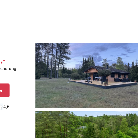
n
n
,-
sicherung
er
4,6