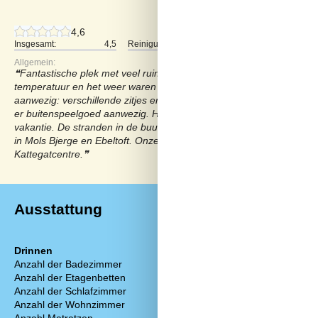
4,6
Insgesamt:
4,5
Reinigung:
5
Lage:
Allgemein:
Fantastische plek met veel ruimte om het huis. Ook de kinderen 
temperatuur en het weer waren goed, waardoor we veel buiten ware
aanwezig: verschillende zitjes en tafels, parasol, bbq en bijna el
er buitenspeelgoed aanwezig. Het inventaris was compleet. Dit alle
vakantie. De stranden in de buurt waren mooi, met name Fellerup.
in Mols Bjerge en Ebeltoft. Onze kinderen, en wij ook waren erg te 
Kattegatcentre.
Ausstattung
Drinnen
Küche
Anzahl der Badezimmer
1
Backofen
Anzahl der Etagenbetten
2
Gefrierfach
Anzahl der Schlafzimmer
2
Gewürze/Gewü
Anzahl der Wohnzimmer
1
Kaffeemaschi