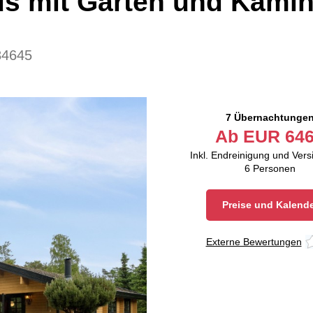
us mit Garten und Kami
84645
7 Übernachtunge
Ab
EUR
646
Inkl. Endreinigung und Ver
6
Personen
Preise und Kalend
Externe Bewertungen