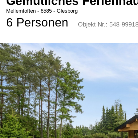
Gemütliches Ferienha
Mellemtoften
 - 8585
 - Glesborg
6 Personen
Objekt Nr.:
548-9991