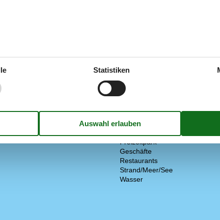
n (Töpfe und Pfannen)
Haus ist nicht für Jugendgruppe
Haus kann nicht von Schulen g
Barrierefreiheit
Induktion
Haus mit Zugang für Rollstuhlfa
ien
Diverse
Bar
le
Statistiken
Haus hat ein romantisches Aus
Livemusik/Performance
Privater Eingang
Radfahren
er Feuerstelle
Restaurant
Wanderrouten
Entfernung
Kostenlos
Freizeitpark
Geschäfte
Restaurants
Strand/Meer/See
Wasser