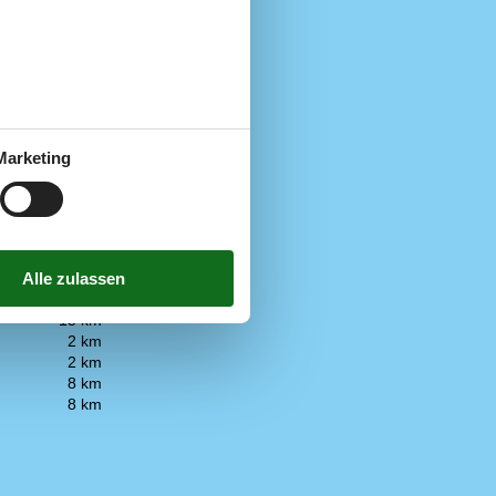
n geeignet
emietet werden
hrer
Marketing
sehen
1
15 km
2 km
2 km
8 km
8 km