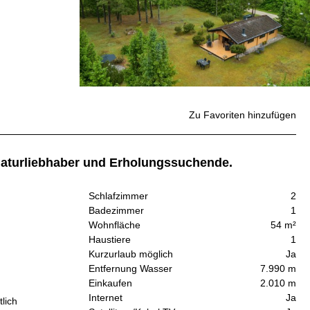
Zu Favoriten hinzufügen
 Naturliebhaber und Erholungssuchende.
Schlafzimmer
2
Badezimmer
1
Wohnfläche
54 m²
Haustiere
1
Kurzurlaub möglich
Ja
Entfernung Wasser
7.990 m
Einkaufen
2.010 m
Internet
Ja
lich