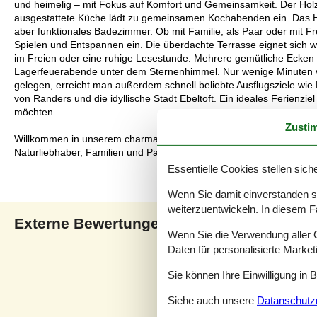
und heimelig – mit Fokus auf Komfort und Gemeinsamkeit. Der Holz
ausgestattete Küche lädt zu gemeinsamen Kochabenden ein. Das Hau
aber funktionales Badezimmer. Ob mit Familie, als Paar oder mit Freu
Spielen und Entspannen ein. Die überdachte Terrasse eignet sich
im Freien oder eine ruhige Lesestunde. Mehrere gemütliche Ecken 
Lagerfeuerabende unter dem Sternenhimmel. Nur wenige Minuten v
gelegen, erreicht man außerdem schnell beliebte Ausflugsziele wi
von Randers und die idyllische Stadt Ebeltoft. Ein ideales Ferienzie
möchten.
Zusti
Willkommen in unserem charmanten, gepflegten Blockhaus mit viel Au
Naturliebhaber, Familien und Paare, die Ruhe und Idylle suchen.
Essentielle Cookies stellen siche
Wenn Sie damit einverstanden sin
weiterzuentwickeln. In diesem F
Externe Bewertungen
Unsere Gästebewertunge
Wenn Sie die Verwendung aller Co
Daten für personalisierte Marke
4,6
Sie können Ihre Einwilligung in 
Siehe auch unsere
Datanschutzri
1 externe Bewertung