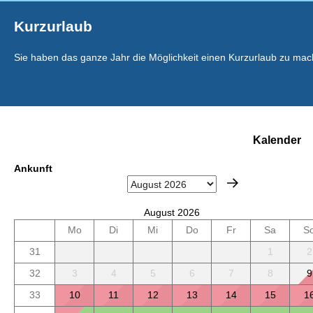
Kurzurlaub
Sie haben das ganze Jahr die Möglichkeit einen Kurzurlaub zu mac
Kalender
Ankunft
August 2026
Mo
Di
Mi
Do
Fr
Sa
S
31
1
2
32
3
4
5
6
7
8
9
33
10
11
12
13
14
15
1