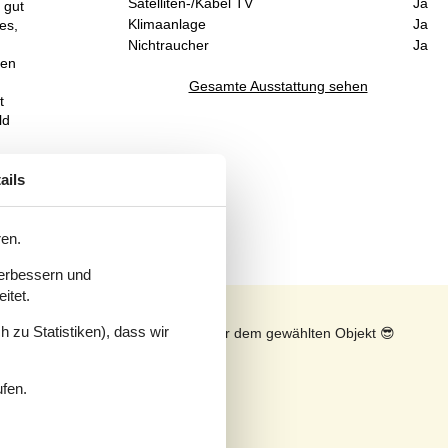
Satelliten-/Kabel TV
Ja
 gut
Klimaanlage
Ja
es,
Nichtraucher
Ja
sen
Gesamte Ausstattung sehen
t
ld
ails
ren.
verbessern und
itet.
 zu Statistiken), dass wir
n
Sonnenstand über dem gewählten Objekt
😎
ufen.