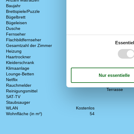
Anzahl Matratzen
6
Kochgrundlage
Baujahr
1985
Kochnische
Brettspiele/Puzzle
Küche
Bügelbrett
Küchenherd
Bügeleisen
Küchenutensil
Dusche
Kühlschrank
Fernseher
Toaster
Flachbildfernseher
Wasserkocher
Essentiel
Gesamtzahl der Zimmer
3
Weingläser
Heizung
Draussen
Haartrockner
Außenkamin od
Kleiderschrank
Garten
Klimaanlage
Gartenmöbel
Lounge-Betten
Grill
Netflix
Parken
Rauchmelder
Terrasse
Reinigungsmittel
SAT-TV
Staubsauger
WLAN
Kostenlos
Wohnfläche (in m²)
54