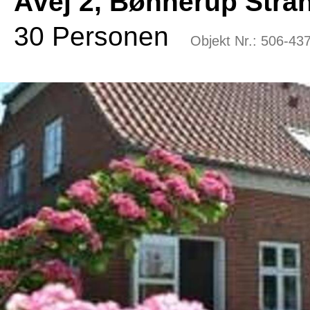
Åvej 2, Bønnerup Stra
30 Personen
Objekt Nr.:
506-43