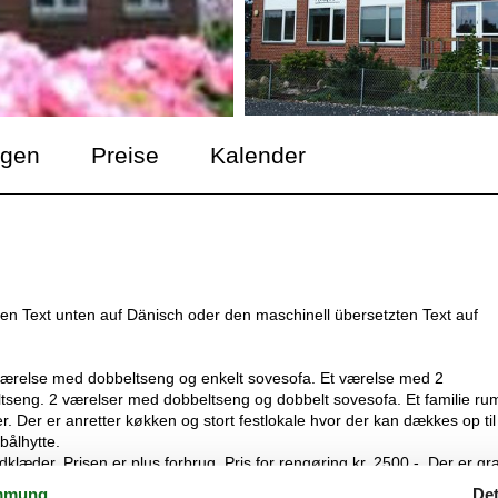
ngen
Preise
Kalender
 den Text unten auf Dänisch oder den maschinell übersetzten Text auf
t værelse med dobbeltseng og enkelt sovesofa. Et værelse med 2
tseng. 2 værelser med dobbeltseng og dobbelt sovesofa. Et familie ru
Der er anretter køkken og stort festlokale hvor der kan dækkes op til
bålhytte.
der. Prisen er plus forbrug. Pris for rengøring kr. 2500,-. Der er gra
mmung
Det