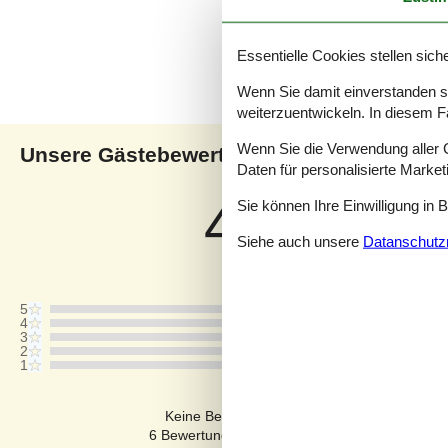
Essentielle Cookies stellen siche
Wenn Sie damit einverstanden sin
weiterzuentwickeln. In diesem F
Wenn Sie die Verwendung aller Co
Unsere Gästebewertungen
Uns
Daten für personalisierte Marke
4,2
Sie können Ihre Einwilligung in 
Bezogen auf
19
Bewertung
Siehe auch unsere
Datanschutzri
Letzte Bewertung ist vom 04.05.2026
5
4
3
2
1
Kommentare
Keine Bewertungen haben Kommentare auf
6 Bewertungen haben Kommentare in anderen