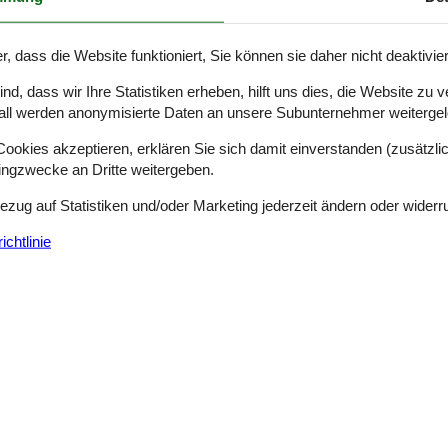
r, dass die Website funktioniert, Sie können sie daher nicht deaktivie
d, dass wir Ihre Statistiken erheben, hilft uns dies, die Website zu 
all werden anonymisierte Daten an unsere Subunternehmer weitergele
okies akzeptieren, erklären Sie sich damit einverstanden (zusätzlich
ere Gästebewertungen
4,2
tingzwecke an Dritte weitergeben.
Siehe Häuser nebena
Bezug auf Statistiken und/oder Marketing jederzeit ändern oder widerr
en
chtlinie
(7)
(9)
(2)
(1)
(0)
 Deutsch
 Sprachen.