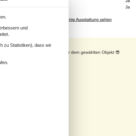
Geschirrspüler
Ja
Nichtraucher
Ja
ren.
Gesamte Ausstattung sehen
verbessern und
itet.
 zu Statistiken), dass wir
n
Sonnenstand über dem gewählten Objekt
😎
ufen.