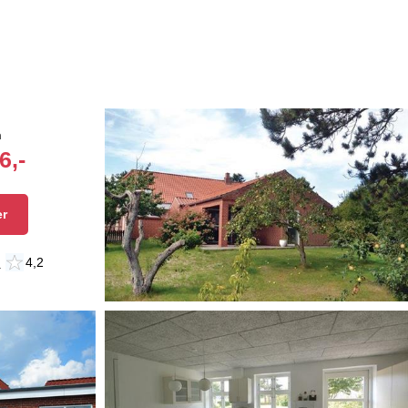
n
6,-
er
n
4,2