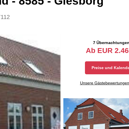
nd
 - 8585
 - Glesborg
7112
7 Übernachtunge
Ab
EUR
2.46
Preise und Kalend
Unsere Gästebewertunge