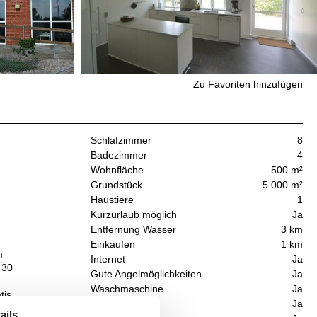
Zu Favoriten hinzufügen
Schlafzimmer
8
Badezimmer
4
Wohnfläche
500 m²
Grundstück
5.000 m²
Haustiere
1
Kurzurlaub möglich
Ja
Entfernung Wasser
3 km
Einkaufen
1 km
m
Internet
Ja
 30
Gute Angelmöglichkeiten
Ja
Waschmaschine
Ja
tis
Trockner
Ja
ails