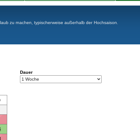
rlaub zu machen, typischerweise außerhalb der Hochsaison.
Dauer
o
6
3