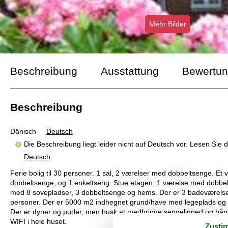
Mehr Bilder
Beschreibung
Ausstattung
Bewertu
Beschreibung
Dänisch
Deutsch
Die Beschreibung liegt leider nicht auf Deutsch vor. Lesen Sie
Deutsch
.
Ferie bolig til 30 personer. 1 sal, 2 værelser med dobbeltsenge. E
dobbeltsenge, og 1 enkeltseng. Stue etagen, 1 værelse med dobbel
med 8 sovepladser, 3 dobbeltsenge og hems. Der er 3 badeværelser. 
personer. Der er 5000 m2 indhegnet grund/have med legeplads og 
Der er dyner og puder, men husk at medbringe sengelinned og håndklæ
WIFI i hele huset.
Zusti