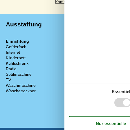
Ausstattung
Einrichtung
Entfernung
Gefrierfach
Entfernung An
Internet
Entfernung Ei
Kiinderbett
Entfernung Go
Kühlschrank
Entfernung St
Radio
Spülmaschine
TV
Waschmaschine
Wäschetrockner
Essentiel