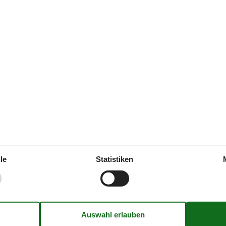
Fakten
geln
3000
Anzahl 3/4 Betten
nkauf
1000
Anzahl Betten
lf
20000
Anzahl Bäder
ranch
3000
Anzahl Doppelbetten
Anzahl Einzelbetten
Anzahl Schlafzimmer
Baujahr
Grundstück, m2
Hund
le
Statistiken
Max. Anzahl Personen
Renoviert
Wohnfläche, m2