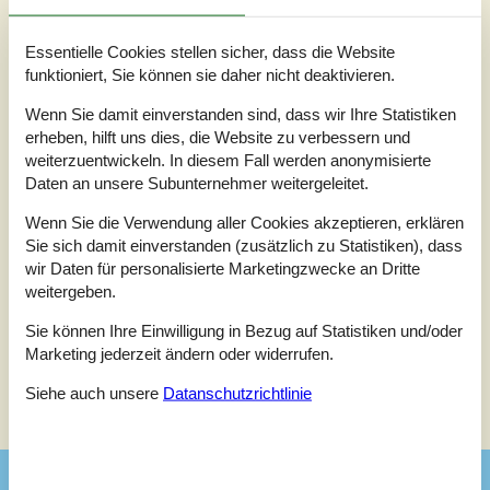
1 externe Bewertung
Essentielle Cookies stellen sicher, dass die Website
funktioniert, Sie können sie daher nicht deaktivieren.
4,0
juli 2026
Insgesamt:
4
Reinigung:
4
Lage:
4
Wenn Sie damit einverstanden sind, dass wir Ihre Statistiken
Innenausstattung:
4
erheben, hilft uns dies, die Website zu verbessern und
Allgemein:
weiterzuentwickeln. In diesem Fall werden anonymisierte
Das Haus war von der Lage gut. Bis auf die fehlende
Daten an unsere Subunternehmer weitergeleitet.
Microwelle war die Ausstattung der Beschreibung entsprechend.
Das Angebot an Stauraum und Schränke könnte besser sein.
Wenn Sie die Verwendung aller Cookies akzeptieren, erklären
Für 4 Personen ist der Platz knapp bemessen. Die Dusche ist
Sie sich damit einverstanden (zusätzlich zu Statistiken), dass
mit 45x45cm sehr klein. Die installierte Klimaanlage funktionierte
wir Daten für personalisierte Marketingzwecke an Dritte
leider nicht. Sehr großzügiger Garten/Rasenbereich.
weitergeben.
Sie können Ihre Einwilligung in Bezug auf Statistiken und/oder
Marketing jederzeit ändern oder widerrufen.
Siehe Häuser nebenan
Siehe auch unsere
Datanschutzrichtlinie
Sonnenstand über dem gewählten Objekt
😎
Ausstattung