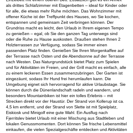
als drittes Schlafzimmer mit Etagenbetten – ideal für Kinder oder
für alle, die etwas mehr Ruhe möchten. Das Wohnzimmer mit
offener Küche ist der Treffpunkt des Hauses, wo Sie kochen,
entspannen und gemeinsam Zeit verbringen können. Der
Grundriss macht es leicht, den Urlaub in Ihrem eigenen Tempo
zu genießen – egal, ob Sie den ganzen Tag unterwegs sind
oder die Ruhe zu Hause auskosten. Draußen stehen Ihnen 2
Holzterrassen zur Verfügung, sodass Sie immer einen
passenden Platz finden. Genießen Sie Ihren Morgenkaffee auf
der Terrasse nach Osten und die Abendsonne auf der Terrasse
nach Westen. Das Naturgrundstück bietet Platz zum Spielen
und für Aktivitäten im Freien, und der Grill macht es einfach, alle
zu einem leckeren Essen zusammenzubringen. Der Garten ist
eingezäunt, sodass Ihr Hund frei herumlaufen kann. Die
Umgebung eignet sich hervorragend für aktive Urlaubstage. Sie
können durch die Dünenlandschaft radeln und wandern, und
besonders Mountainbiken ist hier ein tolles Erlebnis – mit
Strecken direkt vor der Haustür. Der Strand von Kollerup ist ca.
4,5 km entfernt, und der Strand von Slette ist mit Spielplatz,
Eiskiosk und Minigolf eine gute Wahl. Ein Ausflug nach
Fjerritslev bietet Urlaub mit einer Mischung aus Stadtleben und
lokalen Genussmomenten. Dort können Sie frische Lebensmittel
einkaufen, die vielen Spezialgeschäfte entdecken und Aktivitäten