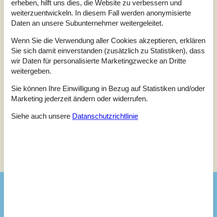
2,0
august 2025
erheben, hilft uns dies, die Website zu verbessern und
Insgesamt:
2
weiterzuentwickeln. In diesem Fall werden anonymisierte
Daten an unsere Subunternehmer weitergeleitet.
5,0
august 2025
Wenn Sie die Verwendung aller Cookies akzeptieren, erklären
Insgesamt:
5
Reinigung:
5
Lage:
5
Sie sich damit einverstanden (zusätzlich zu Statistiken), dass
Innenausstattung:
5
wir Daten für personalisierte Marketingzwecke an Dritte
Allgemein:
weitergeben.
Superhuisje tussen fjerritslev en het strand. Fijn en goed
voorzien. Enige mogelijke opmerking: vloer kraakt soms, maar
Sie können Ihre Einwilligung in Bezug auf Statistiken und/oder
niet storend.
Marketing jederzeit ändern oder widerrufen.
Siehe auch unsere
Datanschutzrichtlinie
Siehe Häuser nebenan
Sonnenstand über dem gewählten Objekt
😎
Ausstattung