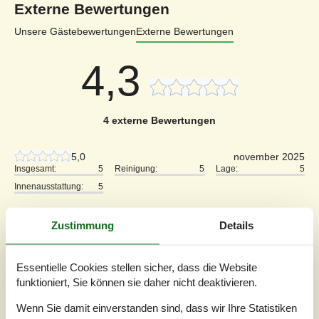
Externe Bewertungen
Unsere Gästebewertungen
Externe Bewertungen
4,3
4 externe Bewertungen
5,0
november 2025
Insgesamt:
5
Reinigung:
5
Lage:
5
Innenausstattung:
5
Zustimmung
Details
5,0
oktober 2025
Insgesamt:
5
Reinigung:
5
Lage:
5
Innenausstattung:
5
Essentielle Cookies stellen sicher, dass die Website
Allgemein:
funktioniert, Sie können sie daher nicht deaktivieren.
Mooi huisje, alles aanwezig voor comfort
Wenn Sie damit einverstanden sind, dass wir Ihre Statistiken