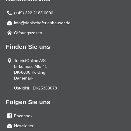
(+49) 322 2185 0000
info@danischeferienhauser.de
Mail
Öffnungszeiten
Finden Sie uns
TouristOnline A/S
Birkemose Alle 41
DK-6000
Kolding
Dänemark
Ust-IdNr.:
DK25363078
Folgen Sie uns
Facebook
Sie
Newsletter
uns