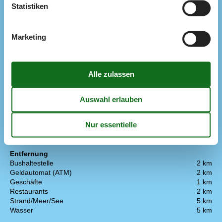
Draussen
Statistiken
Garten
Gartenmöbel
Parken
Privater Parkplatz
Marketing
Terrasse
Eignung
Haus ist für Kinder geeignet
Haus ist für Nichtraucher
Haus ist nicht für Jugendgruppen geeignet
Strand
Strand
Diverse
Privater Eingang
Entfernung
Bushaltestelle
2 km
Geldautomat (ATM)
2 km
Geschäfte
1 km
Restaurants
2 km
Strand/Meer/See
5 km
Wasser
5 km