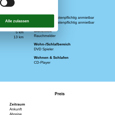
58 km
Wasserkocher
50 km
5 km
Service
45 km
Bettwäsche kostenpflichtig anmietbar
7 km
Handtücher kostenpflichtig anmietbar
13 km
Sicherheit
5 km
Rauchmelder
13 km
Wohn-/Schlafbereich
DVD Spieler
Wohnen & Schlafen
CD-Player
Preis
Zeitraum
Ankunft
Abreise