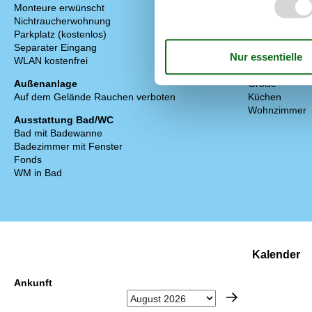
Monteure erwünscht
Kamin (Holz)
Nichtraucherwohnung
Kamin oder K
Parkplatz (kostenlos)
Lärmschutzfen
Separater Eingang
Stereoanlage
WLAN kostenfrei
Basic
Außenanlage
Größe
Auf dem Gelände Rauchen verboten
Küchen
Wohnzimmer
Ausstattung Bad/WC
Bad mit Badewanne
Badezimmer mit Fenster
Fonds
WM in Bad
Kalender
Ankunft