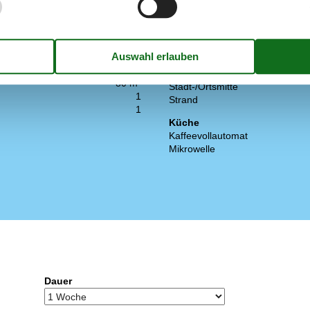
Autobahn
achelofen im Zimmer
Bahnhof
ster
Einkaufsmöglichkeiten
Flughafen
Golfplatz
Meer
80 m²
Stadt-/Ortsmitte
1
Strand
1
Küche
Kaffeevollautomat
Mikrowelle
Dauer