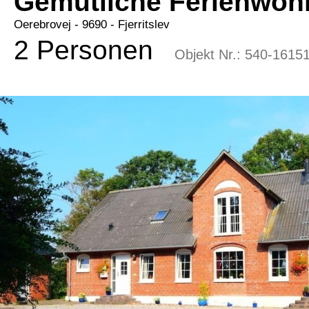
Gemütliche Ferienwohn
Oerebrovej
 - 9690
 - Fjerritslev
2 Personen
Objekt Nr.:
540-1615