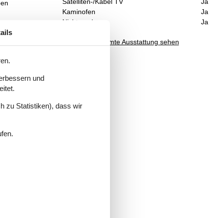
Satelliten-/Kabel TV
Ja
ben
Kaminofen
Ja
Nichtraucher
Ja
ails
Gesamte Ausstattung sehen
o.
Ort
ren.
verbessern und
itet.
ine
et.
 zu Statistiken), dass wir
ürze
ufen.