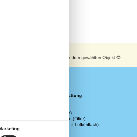
n
Sonnenstand über dem gewählten Objekt
😎
Küchenausstattung
 Bahnhof
Backofen
Cerankochfeld
 Flughafen
Herd (Induktion)
Kaffeemaschine (Filter)
Kühlschrank (mit Tiefkühlfach)
Marketing
Rührgerät
Toaster