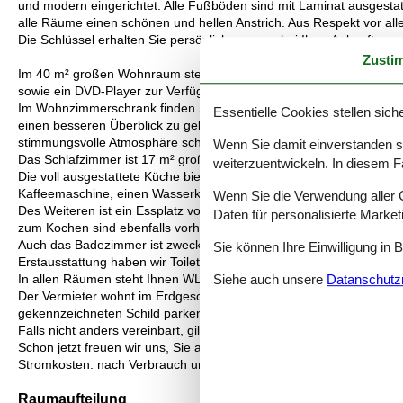
und modern eingerichtet. Alle Fußböden sind mit Laminat ausgest
alle Räume einen schönen und hellen Anstrich. Aus Respekt vor all
Die Schlüssel erhalten Sie persönlich von uns bei Ihrer Ankunft.
Zusti
Im 40 m² großen Wohnraum stehen Ihnen eine gemütliche, bequeme
sowie ein DVD-Player zur Verfügung. Der Fernsehempfang erfolgt v
Im Wohnzimmerschrank finden Sie Utensilien des täglichen Bedarfs 
Essentielle Cookies stellen siche
einen besseren Überblick zu geben. Für gemütliche Stunden könne
stimmungsvolle Atmosphäre schafft. Holz können Sie beim Kaufmann/
Wenn Sie damit einverstanden sin
Das Schlafzimmer ist 17 m² groß und ausgestattet mit einem Que
weiterzuentwickeln. In diesem F
Die voll ausgestattete Küche bietet Ihnen neben einem 4*-Kühlschra
Kaffeemaschine, einen Wasserkocher und einen Toaster/Brotröster. A
Wenn Sie die Verwendung aller Co
Des Weiteren ist ein Essplatz vorhanden. Geschirrtücher, Schwamm u
Daten für personalisierte Marke
zum Kochen sind ebenfalls vorhanden.
Auch das Badezimmer ist zweckmäßig mit Badewanne, WC, Waschbec
Sie können Ihre Einwilligung in 
Erstausstattung haben wir Toilettenpapier bereitgelegt.
Siehe auch unsere
Datanschutzri
In allen Räumen steht Ihnen WLAN (gesichert) kostenlos zur Verfü
Der Vermieter wohnt im Erdgeschoss mit separatem Eingang (linke
gekennzeichneten Schild parken.
Falls nicht anders vereinbart, gilt als Anreisezeitpunkt 16 Uhr und 
Schon jetzt freuen wir uns, Sie als unsere Gäste begrüßen zu dürfe
Stromkosten: nach Verbrauch und Tagespreis (Zahlung vor Abreise
Raumaufteilung