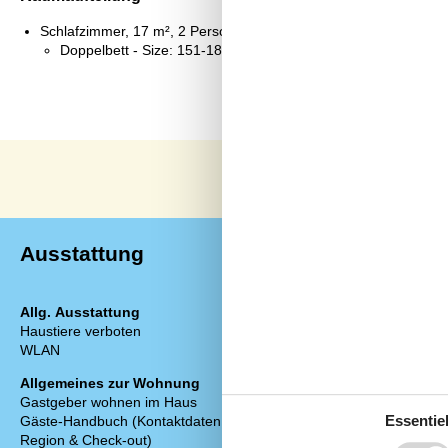
Schlafzimmer, 17 m², 2 Personen
Doppelbett - Size: 151-180 cm
Ausstattung
Allg. Ausstattung
Ausstattung 
Haustiere verboten
Boxspringbett
WLAN
Fenster verdu
Allgemeines zur Wohnung
Ausstattung
Gastgeber wohnen im Haus
Bezahlfernse
Essentiel
Gäste-Handbuch (Kontaktdaten, Infos zur
Fernseher (Fl
Region & Check-out)
Heizung vorh