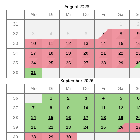
August 2026
Mo
Di
Mi
Do
Fr
Sa
S
31
1
2
32
3
4
5
6
7
8
9
33
10
11
12
13
14
15
1
34
17
18
19
20
21
22
2
35
24
25
26
27
28
29
3
36
31
September 2026
Mo
Di
Mi
Do
Fr
Sa
S
36
1
2
3
4
5
6
37
7
8
9
10
11
12
1
38
14
15
16
17
18
19
2
39
21
22
23
24
25
26
2
40
28
29
30