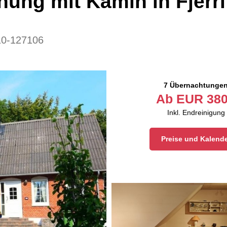
ung mit Kamin in Fjerri
10-127106
7 Übernachtunge
Ab
EUR
380
Inkl. Endreinigung
Preise und Kalend