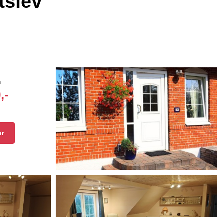
tslev
n
,-
er