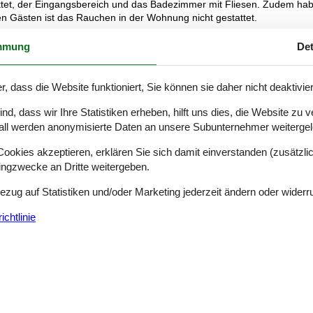
attet, der Eingangsbereich und das Badezimmer mit Fliesen. Zudem ha
en Gästen ist das Rauchen in der Wohnung nicht gestattet.
mmung
Det
 Wohnlandschaft, ein Couchtisch, ein 40" großer LED-Farbfernseher
ia Satellit mit deutschen Programmen (ASTRA), auch gratis Prime Vide
und selbstverständlich Informationsbroschüren, um Ihrer Planung vor 
r, dass die Website funktioniert, Sie können sie daher nicht deaktivie
n Sie selbstverständlich auch den vorhandenen Kaminofen nutzen, der
Baumarkt (Jem & Fix) in Fjerritslev käuflich erwerben.
d, dass wir Ihre Statistiken erheben, hilft uns dies, die Website zu 
en-size Doppelbett (160 cm x 200 cm) und zwei Kommoden.
all werden anonymisierte Daten an unsere Subunternehmer weitergele
nk mit Gefrierfach einen Elektroherd mit Ceranfeld, eine Mikrowelle, e
nsonsten ist die Küche mit allen benötigten Kochutensilien ausgestatt
okies akzeptieren, erklären Sie sich damit einverstanden (zusätzlich
nd Spülmittel samt Küchenrolle stellen wir als Starterset bereit. Gew
tingzwecke an Dritte weitergeben.
ken und Schrankplatz eingerichtet. Ein Föhn ist vorhanden. Als
Bezug auf Statistiken und/oder Marketing jederzeit ändern oder widerr
chtlinie
gung.
 Seite). Ihren PKW können Sie direkt auf unserem Gelände vor dem
als Abreisezeitpunkt spätestens 10 Uhr.
n!
)