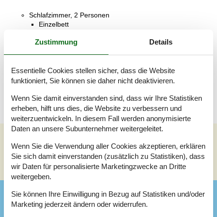
Schlafzimmer, 2 Personen
Einzelbett
Zustimmung
Details
Badezimmer
WC mit warmem und kaltem Wasser, Dusche
Essentielle Cookies stellen sicher, dass die Website
Terrasse
Offene Terrasse
funktioniert, Sie können sie daher nicht deaktivieren.
Wenn Sie damit einverstanden sind, dass wir Ihre Statistiken
erheben, hilft uns dies, die Website zu verbessern und
weiterzuentwickeln. In diesem Fall werden anonymisierte
Daten an unsere Subunternehmer weitergeleitet.
Wenn Sie die Verwendung aller Cookies akzeptieren, erklären
Siehe Häuser nebenan
Sie sich damit einverstanden (zusätzlich zu Statistiken), dass
Sonnenstand über dem gewählten Objekt
😎
wir Daten für personalisierte Marketingzwecke an Dritte
weitergeben.
Sie können Ihre Einwilligung in Bezug auf Statistiken und/oder
Ausstattung
Marketing jederzeit ändern oder widerrufen.