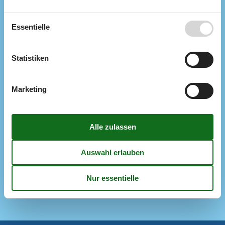
Entfernung Einkauf
6 km
Entfernung zu Angelmöglichkeiten
200 m
Nächstes Restaurant
6 km
Essentielle
Konzepte
Rauchfreies Haus
Statistiken
Küche
Abzugshaube
Die Küche verfügt über Warmwasser
Marketing
Elektroherd
Gefriertruhe
50 l
Kaffeemaschine
Kühlschrank
Spülmaschine
Notiz
Bettwäsche kann nicht gemietet werden
Handtücher können nicht gemietet werden
Nicht an Institutionen vermietet
Wird nicht an Jugendgruppen vermietet