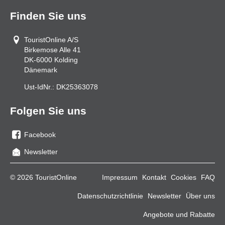
Finden Sie uns
TouristOnline A/S
Birkemose Alle 41
DK-6000
Kolding
Dänemark
Ust-IdNr.:
DK25363078
Folgen Sie uns
Facebook
Sie
Newsletter
uns
auf
© 2026 TouristOnline
Impressum
Kontakt
Cookies
FAQ
Facebook
Datenschutzrichtlinie
Newsletter
Über uns
Angebote und Rabatte