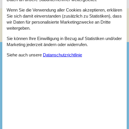
Wenn Sie die Verwendung aller Cookies akzeptieren, erklären
Sie sich damit einverstanden (zusätzlich zu Statistiken), dass
wir Daten für personalisierte Marketingzwecke an Dritte
Siehe Häuser nebenan
weitergeben.
Sonnenstand über dem gewählten Objekt
😎
Sie können Ihre Einwilligung in Bezug auf Statistiken und/oder
Marketing jederzeit ändern oder widerrufen.
Ausstattung
Siehe auch unsere
Datanschutzrichtlinie
Badezimmer
Badezimmer
Dusche
Waschbecken
WC
Diverse
Anzahl Badezimmer
1
Anzahl Schlafzimmer
3
Badeland
Baujahr
1950
Geschlossene Terrasse