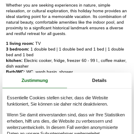
Whether you are seeking experiences in nature, simple
relaxation, or cultural exploration, this holiday home provides an
ideal starting point for a memorable vacation. Its combination of
natural beauty, comfortable amenities like the indoor pool, and
proximity to a significant historical landmark ensures a diverse
and restful retreat for all guests.
1 living room:
TV
3 bedroom:
1 double bed | 1 double bed and 1 bed | 1 double
bed and 1 bed
kitchen:
Electric cooker, fridge, freezer 60 - 99 l., coffee maker,
dish washer
Bath/WC:
WC, wash basin, shower
1 Outdoor:
Garden furniture, Terrasse
Zustimmung
Details
and:
Wood pellet furnace, natural plot 7000 m2 , scenic
surroundings
Essentielle Cookies stellen sicher, dass die Website
Key Information
funktioniert, Sie können sie daher nicht deaktivieren.
The holiday home is at your disposal from 15:00 o'clock on
the arrival date.
Wenn Sie damit einverstanden sind, dass wir Ihre Statistiken
The key can be picked up at the house.
erheben, hilft uns dies, die Website zu verbessern und
weiterzuentwickeln. In diesem Fall werden anonymisierte
Daten an unsere Subunternehmer weitergeleitet.