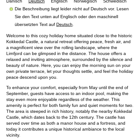
Dänisch
Deutsch
Englisch
Norwegisch
Schwedisch
Die Beschreibung liegt leider nicht auf Deutsch vor. Lesen
Sie den Text unten auf Englisch oder den maschinell
übersetzten Text auf
Deutsch
.
Welcome to this cozy holiday home situated close to the historic
Kokkedal Castle, a natural retreat offering peace, fresh air, and
a magnificent view over the rolling landscape, where the
Limfjord can be glimpsed in the distance. The house offers a
relaxed and inviting atmosphere, surrounded by the silence and
beauty of nature. Here, you can enjoy the morning sun on your
own private terrace, let your thoughts settle, and feel the holiday
peace descend upon you.
To enhance your comfort, especially from May until the end of
September, guests have access to an indoor pool, making the
stay even more enjoyable regardless of the weather. This
amenity is perfect for both family fun and quiet moments for two.
The area is steeped in rich history, notably the nearby Kokkedal
Castle, which dates back to the 12th century. The castle has
served over time as both a manor house and a fortress, and
today it contributes a unique historical ambiance to the local
vicinity.