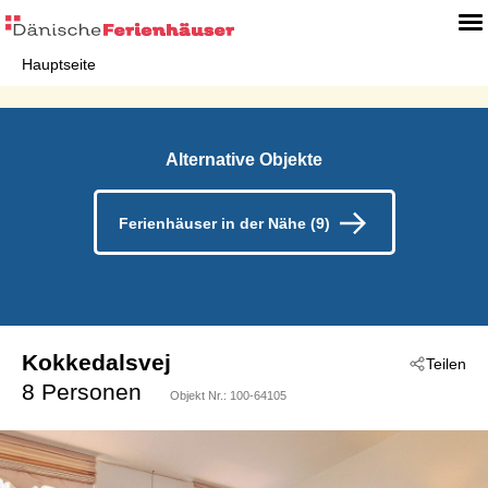
Hauptseite
Alternative Objekte
Ferienhäuser in der Nähe (9)
Kokkedalsvej
Teilen
 - Northern North Sea
8 Personen
Objekt Nr.:
100-64105
 - Fjerritslev
 - 9460