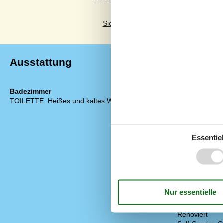
Siehe stattdessen 1 externe Bewertun
Ausstattung
Badezimmer
Diverse
TOILETTE. Heißes und kaltes Wasser
Alternative 
Anzahl Hausti
Anzahl Hochst
Anzahl kostenl
Essentiel
Anzahl Sonnen
Baujahr
Baumaterial: 
ECO, Ladegerä
EL exkl.
Ferienhaus
Haustiere Ja
Heizung, Elek
Renoviert