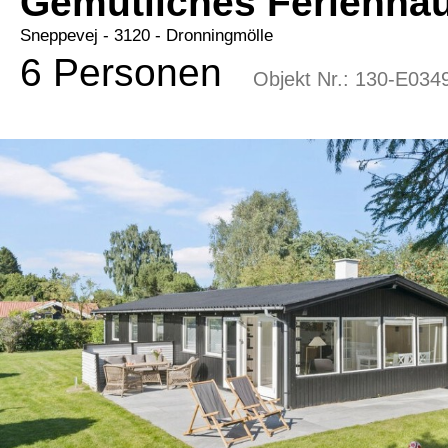
Gemütliches Ferienha
Sneppevej
 - 3120
 - Dronningmölle
6 Personen
Objekt Nr.:
130-E034