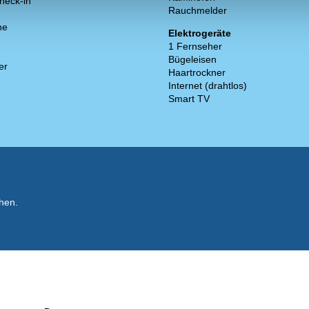
heck-in
Rauchmelder
ne
Elektrogeräte
1 Fernseher
Bügeleisen
er
Haartrockner
Internet (drahtlos)
Smart TV
hen.