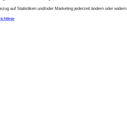
Bezug auf Statistiken und/oder Marketing jederzeit ändern oder widerr
chtlinie
Siehe Häuser nebena
en
(0)
(1)
(1)
(0)
(1)
 Deutsch
ren Sprache.