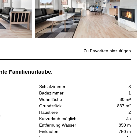
Zu Favoriten hinzufügen
te Familienurlaube.
Schlafzimmer
3
Badezimmer
1
Wohnfläche
80 m²
Grundstück
837 m²
Haustiere
2
n
Kurzurlaub möglich
Ja
Entfernung Wasser
850 m
Einkaufen
750 m