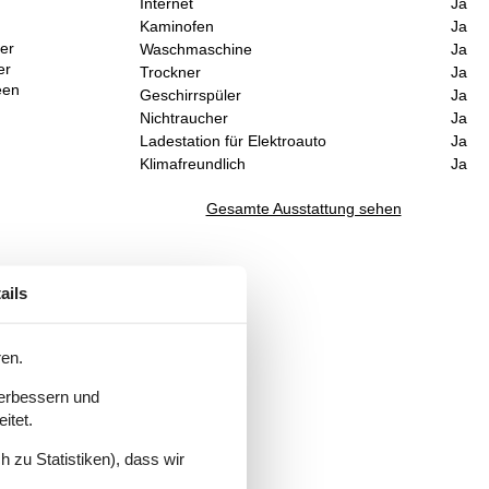
Internet
Ja
Kaminofen
Ja
er
Waschmaschine
Ja
er
Trockner
Ja
een
Geschirrspüler
Ja
Nichtraucher
Ja
Ladestation für Elektroauto
Ja
Klimafreundlich
Ja
Gesamte Ausstattung sehen
ails
ren.
verbessern und
itet.
 zu Statistiken), dass wir