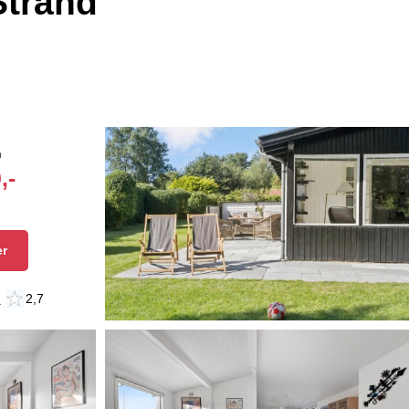
Strand
n
,-
er
n
2,7