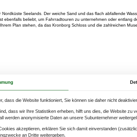
er Nordküste Seelands. Der weiche Sand und das flach abfallende Wass
st ebenfalls beliebt, um Fahrradtouren zu unternehmen oder entlang d
f Ihrem Plan stehen, da das Kronborg Schloss und die zahlreichen Mus
mmung
Det
r, dass die Website funktioniert, Sie können sie daher nicht deaktivie
d, dass wir Ihre Statistiken erheben, hilft uns dies, die Website zu 
all werden anonymisierte Daten an unsere Subunternehmer weitergele
okies akzeptieren, erklären Sie sich damit einverstanden (zusätzlich
tingzwecke an Dritte weitergeben.