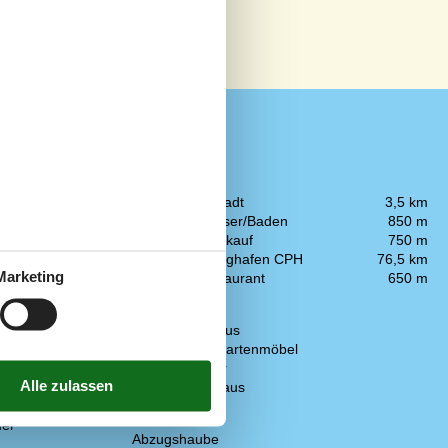
In der Nähe
Die nächste Stadt
3,5 km
Entf. zum Wasser/Baden
850 m
Entfernung Einkauf
750 m
rundstück
3
Entfernung Flughafen CPH
76,5 km
Marketing
Nächstes Restaurant
650 m
837 m²
Konzepte
Energiesparhaus
Hochwertige Gartenmöbel
Nahe am Meer
Rauchfreies Haus
Küche
er
Abzugshaube