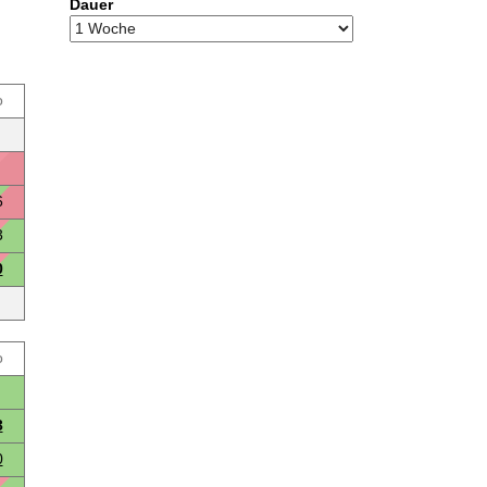
Dauer
o
6
3
0
o
3
0