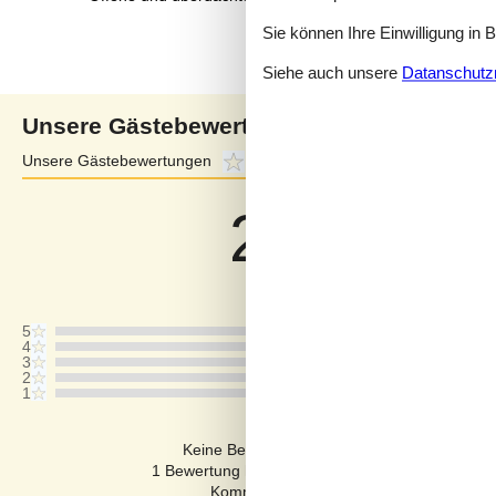
Sie können Ihre Einwilligung in 
Siehe auch unsere
Datanschutzri
Unsere Gästebewertungen
Unsere Gästebewertungen
2,7
Externe Bewertungen
4,0
2,7
Bezogen auf
3
Bewertung
Letzte Bewertung ist vom 12.05.2026
5
4
3
2
1
Kommentare
Keine Bewertungen haben Kommentare auf
1 Bewertung hat einen Kommentar in einer ande