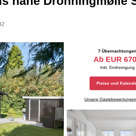
us nahe Dronningmølle 
92
7 Übernachtunge
Ab
EUR
670
Inkl. Endreinigung
Preise und Kalend
Unsere Gästebewertunge