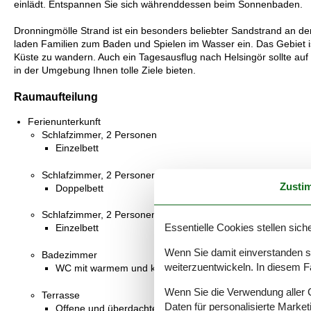
einlädt. Entspannen Sie sich währenddessen beim Sonnenbaden.
Dronningmölle Strand ist ein besonders beliebter Sandstrand an d
laden Familien zum Baden und Spielen im Wasser ein. Das Gebiet i
Küste zu wandern. Auch ein Tagesausflug nach Helsingör sollte au
in der Umgebung Ihnen tolle Ziele bieten.
Raumaufteilung
Ferienunterkunft
Schlafzimmer, 2 Personen
Einzelbett
Schlafzimmer, 2 Personen
Zusti
Doppelbett
Schlafzimmer, 2 Personen
Essentielle Cookies stellen siche
Einzelbett
Wenn Sie damit einverstanden sin
Badezimmer
weiterzuentwickeln. In diesem F
WC mit warmem und kaltem Wasser, Dusche
Wenn Sie die Verwendung aller Co
Terrasse
Daten für personalisierte Marke
Offene und überdachte Terrasse