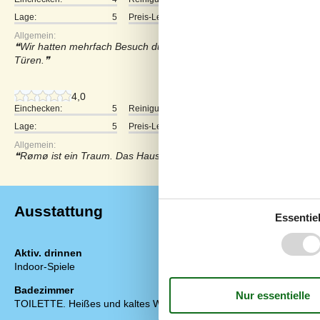
Lage:
5
Preis-Leistung:
3
Allgemein:
Wir hatten mehrfach Besuch durch kleine Frösche im Haus trotz 
Türen.
4,0
Einchecken:
5
Reinigung:
4
Komfort:
Lage:
5
Preis-Leistung:
4
Allgemein:
Rømø ist ein Traum. Das Haus gut. Wir haben uns erholt.
Ausstattung
Essentiel
Aktiv. drinnen
Diverse
Indoor-Spiele
Alternative 
Anzahl Hochst
Badezimmer
Anzahl Kinder
TOILETTE. Heißes und kaltes Wasser
Anzahl kostenl