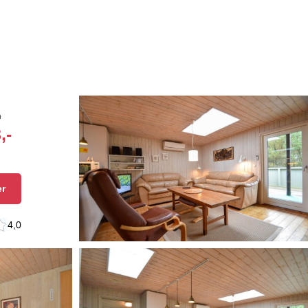
n
,-
er
4,0