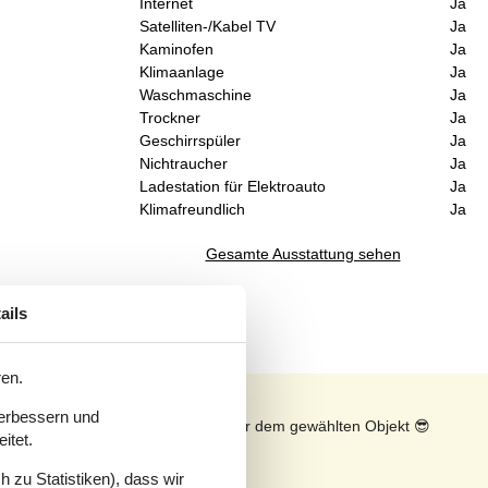
Internet
Ja
Satelliten-/Kabel TV
Ja
Kaminofen
Ja
Klimaanlage
Ja
Waschmaschine
Ja
Trockner
Ja
Geschirrspüler
Ja
Nichtraucher
Ja
Ladestation für Elektroauto
Ja
Klimafreundlich
Ja
Gesamte Ausstattung sehen
ails
ren.
verbessern und
n
Sonnenstand über dem gewählten Objekt
😎
itet.
 zu Statistiken), dass wir