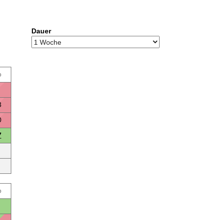
Dauer
o
3
0
7
o