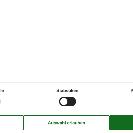
geschlossenen Fenstern und
juni 2025
4
Einrichtungen:
3
le
Statistiken
Draußen
Heizung, Wärmepumpe
Gartenmöbel
ühle
1
Grill
betten
1
Kostenloser Parkplatz auf dem
oser Kinder (<4 Jahre)
1
Ladestation für Elektroauto