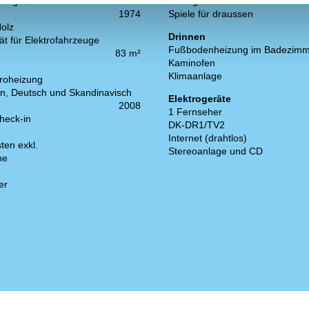
liegen
2
Naturgrundstück
1974
Spiele für draussen
Holz
Drinnen
t für Elektrofahrzeuge
Fußbodenheizung im Badezimm
83 m²
Kaminofen
Klimaanlage
troheizung
n, Deutsch und Skandinavisch
Elektrogeräte
2008
1 Fernseher
heck-in
DK-DR1/TV2
Internet (drahtlos)
ten exkl.
Stereoanlage und CD
ne
er