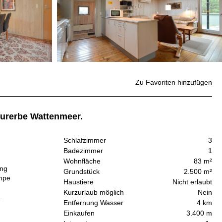
Zu Favoriten hinzufügen
urerbe Wattenmeer.
Schlafzimmer
3
Badezimmer
1
Wohnfläche
83 m²
ang
Grundstück
2.500 m²
umpe
Haustiere
Nicht erlaubt
Kurzurlaub möglich
Nein
.
Entfernung Wasser
4 km
Einkaufen
3.400 m