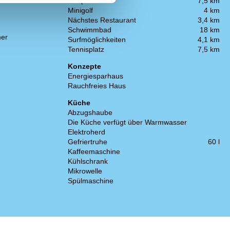
2500 m²
Golfplatz
7,5 km
Minigolf
4 km
Nächstes Restaurant
3,4 km
Schwimmbad
18 km
er
Surfmöglichkeiten
4,1 km
Tennisplatz
7,5 km
Konzepte
Energiesparhaus
Rauchfreies Haus
Küche
Abzugshaube
Die Küche verfügt über Warmwasser
Elektroherd
Gefriertruhe
60 l
Kaffeemaschine
Kühlschrank
Mikrowelle
Spülmaschine