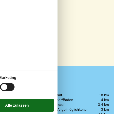
Marketing
In der Nähe
Die nächste Stadt
18 km
Entf. zum Wasser/Baden
4 km
 Gelände
3
Entfernung Einkauf
3,4 km
Entfernung zu Angelmöglichkeiten
3 km