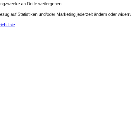
tingzwecke an Dritte weitergeben.
Bezug auf Statistiken und/oder Marketing jederzeit ändern oder widerr
chtlinie
august 2025
5
Einrichtungen:
5
august 2025
4
Einrichtungen:
4
 Natur.
juli 2025
4
Einrichtungen:
3
juli 2025
4
Einrichtungen:
4