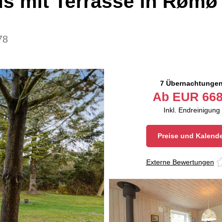
s mit Terrasse in Rømø
78
7 Übernachtunge
Ab
EUR
668
Inkl. Endreinigung
Preise und Kalend
Externe Bewertungen