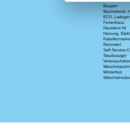
Anzahl Sonnen
Baujahr
Baumaterial: 
ECO, Ladegerä
Ferienhaus
Haustiere Nr
Heizung, Elek
Kabelfernsehe
Renoviert
Self-Service-C
Staubsauger
Verbrauchskos
Waschmaschi
Winterfest
Wäschetrockn