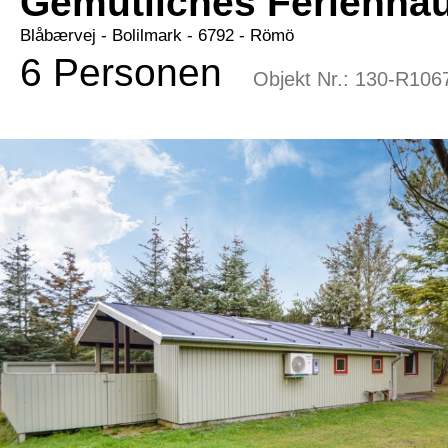
Gemütliches Ferienhau
Blåbærvej
 - Bolilmark
 - 6792
 - Römö
6 Personen
Objekt Nr.:
130-R106