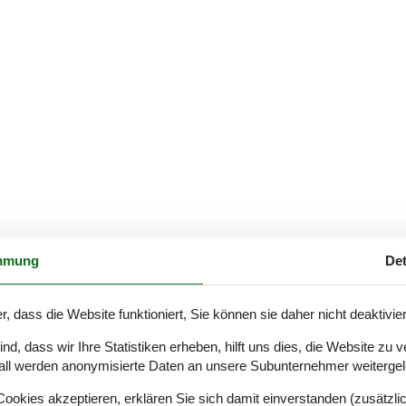
mmung
Det
r, dass die Website funktioniert, Sie können sie daher nicht deaktivie
Externe Bewertungen
4,0
n
d, dass wir Ihre Statistiken erheben, hilft uns dies, die Website zu 
Siehe Häuser nebena
all werden anonymisierte Daten an unsere Subunternehmer weitergele
okies akzeptieren, erklären Sie sich damit einverstanden (zusätzlich