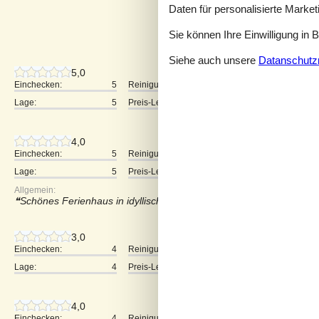
Daten für personalisierte Marke
Sie können Ihre Einwilligung in 
5 externe Bewertungen
Siehe auch unsere
Datanschutzri
5,0
Einchecken:
5
Reinigung:
5
Komfort:
Lage:
5
Preis-Leistung:
5
4,0
Einchecken:
5
Reinigung:
4
Komfort:
Lage:
5
Preis-Leistung:
4
Allgemein:
Schönes Ferienhaus in idyllisch gelegen mit viel Ruhe und schöner
3,0
Einchecken:
4
Reinigung:
5
Komfort:
Lage:
4
Preis-Leistung:
3
4,0
Einchecken:
4
Reinigung:
4
Komfort: