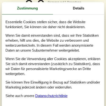
3,0
Bezogen auf
1
Bewertung
Zustimmung
Details
Bewertung ist vom 30.06.2025
Essentielle Cookies stellen sicher, dass die Website
5
(0)
funktioniert, Sie können sie daher nicht deaktivieren.
4
(0)
3
(1)
2
(0)
Wenn Sie damit einverstanden sind, dass wir Ihre Statistiken
1
(0)
erheben, hilft uns dies, die Website zu verbessern und
weiterzuentwickeln. In diesem Fall werden anonymisierte
Kommentare
Keine Bewertungen haben Kommentare auf Deutsch
Daten an unsere Subunternehmer weitergeleitet.
1 Bewertung hat einen Kommentar in einer anderen Sprache.
Wenn Sie die Verwendung aller Cookies akzeptieren, erklären
Sie sich damit einverstanden (zusätzlich zu Statistiken), dass
wir Daten für personalisierte Marketingzwecke an Dritte
Siehe stattdessen 4 externe Bewertungen.
weitergeben.
Sie können Ihre Einwilligung in Bezug auf Statistiken und/oder
Marketing jederzeit ändern oder widerrufen.
Siehe Häuser nebenan
Siehe auch unsere
Datanschutzrichtlinie
Sonnenstand über dem gewählten Objekt
😎