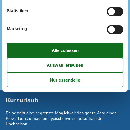
Nächstes Restaurant
6 km
Konzepte
Statistiken
Energiesparhaus
Nahe am Meer
Rauchfreies Haus
Marketing
Küche
Abzugshaube
Die Küche verfügt über Warmwasser
Elektroherd
Gefriertruhe
45 l
Kaffeemaschine
Kühlschrank
Kurzurlaub
Es besteht eine begrenzte Möglichkeit das ganze Jahr einen
Kurzurlaub zu machen, typischerweise außerhalb der
Hochsaison.