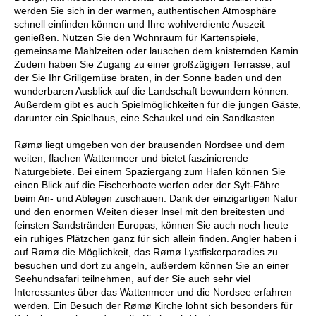
werden Sie sich in der warmen, authentischen Atmosphäre
schnell einfinden können und Ihre wohlverdiente Auszeit
genießen. Nutzen Sie den Wohnraum für Kartenspiele,
gemeinsame Mahlzeiten oder lauschen dem knisternden Kamin.
Zudem haben Sie Zugang zu einer großzügigen Terrasse, auf
der Sie Ihr Grillgemüse braten, in der Sonne baden und den
wunderbaren Ausblick auf die Landschaft bewundern können.
Außerdem gibt es auch Spielmöglichkeiten für die jungen Gäste,
darunter ein Spielhaus, eine Schaukel und ein Sandkasten.
Rømø liegt umgeben von der brausenden Nordsee und dem
weiten, flachen Wattenmeer und bietet faszinierende
Naturgebiete. Bei einem Spaziergang zum Hafen können Sie
einen Blick auf die Fischerboote werfen oder der Sylt-Fähre
beim An- und Ablegen zuschauen. Dank der einzigartigen Natur
und den enormen Weiten dieser Insel mit den breitesten und
feinsten Sandstränden Europas, können Sie auch noch heute
ein ruhiges Plätzchen ganz für sich allein finden. Angler haben i
auf Rømø die Möglichkeit, das Rømø Lystfiskerparadies zu
besuchen und dort zu angeln, außerdem können Sie an einer
Seehundsafari teilnehmen, auf der Sie auch sehr viel
Interessantes über das Wattenmeer und die Nordsee erfahren
werden. Ein Besuch der Rømø Kirche lohnt sich besonders für