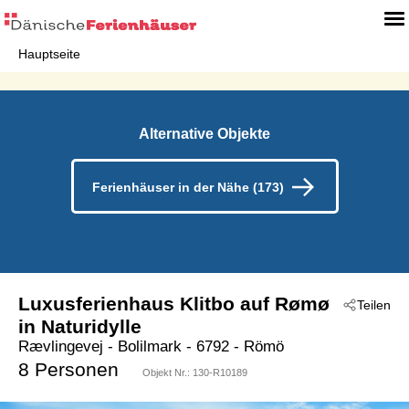
Hauptseite
Alternative Objekte
Ferienhäuser in der Nähe (173)
Luxusferienhaus Klitbo auf Rømø
Teilen
in Naturidylle
Rævlingevej
 - Bolilmark
 - 6792
 - Römö
8 Personen
Objekt Nr.:
130-R10189