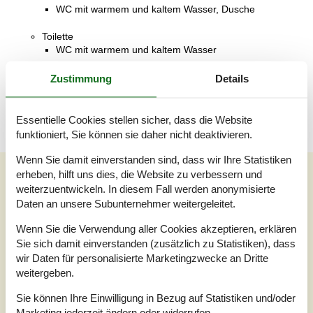
WC mit warmem und kaltem Wasser, Dusche
Toilette
WC mit warmem und kaltem Wasser
Terrasse
Zustimmung
Details
Offene und überdachte Terrasse
Essentielle Cookies stellen sicher, dass die Website
funktioniert, Sie können sie daher nicht deaktivieren.
Wenn Sie damit einverstanden sind, dass wir Ihre Statistiken
Externe Bewertungen
erheben, hilft uns dies, die Website zu verbessern und
weiterzuentwickeln. In diesem Fall werden anonymisierte
Unsere Gästebewertungen
Externe Bewertungen
Daten an unsere Subunternehmer weitergeleitet.
4,0
Wenn Sie die Verwendung aller Cookies akzeptieren, erklären
Sie sich damit einverstanden (zusätzlich zu Statistiken), dass
wir Daten für personalisierte Marketingzwecke an Dritte
weitergeben.
2 externe Bewertungen
Sie können Ihre Einwilligung in Bezug auf Statistiken und/oder
Marketing jederzeit ändern oder widerrufen.