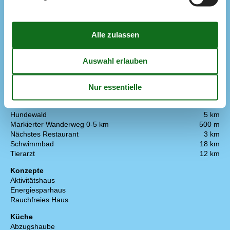
1 Fernseher
DK-DR1/TV2
Internet (drahtlos)
Stereoanlage und CD
In der Nähe
Entf. zum Wasser/Baden
3 km
Entfernung Einkauf
2 km
Fitness Center
18 km
Geschäft für Tierfutter
3 km
Hundestrand
3 km
Hundewald
5 km
Markierter Wanderweg 0-5 km
500 m
Nächstes Restaurant
3 km
Schwimmbad
18 km
Tierarzt
12 km
Konzepte
Aktivitätshaus
Energiesparhaus
Rauchfreies Haus
Küche
Abzugshaube