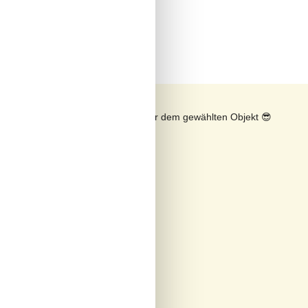
rd
n
Sonnenstand über dem gewählten Objekt
😎