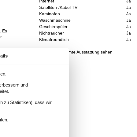
Internet
Ja
Satelliten-/Kabel TV
Ja
Kaminofen
Ja
Waschmaschine
Ja
Geschirrspüler
Ja
. Es
Nichtraucher
Ja
r.
Klimafreundlich
Ja
Gesamte Ausstattung sehen
ails
t
ren.
verbessern und
itet.
 zu Statistiken), dass wir
ufen.