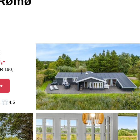
 Rømø
n
,-
R 190,-
er
n
4,5