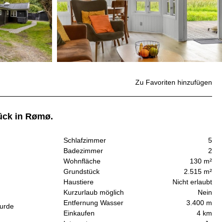
Zu Favoriten hinzufügen
ück in Rømø.
Schlafzimmer
5
Badezimmer
2
Wohnfläche
130 m²
Grundstück
2.515 m²
Haustiere
Nicht erlaubt
Kurzurlaub möglich
Nein
Entfernung Wasser
3.400 m
wurde
Einkaufen
4 km