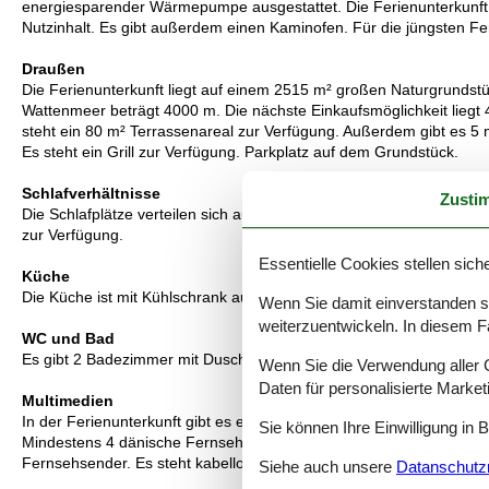
energiesparender Wärmepumpe ausgestattet. Die Ferienunterkunft is
Nutzinhalt. Es gibt außerdem einen Kaminofen. Für die jüngsten Fe
Draußen
Die Ferienunterkunft liegt auf einem 2515 m² großen Naturgrunds
Wattenmeer beträgt 4000 m. Die nächste Einkaufsmöglichkeit liegt 
steht ein 80 m² Terrassenareal zur Verfügung. Außerdem gibt es 5
Es steht ein Grill zur Verfügung. Parkplatz auf dem Grundstück.
Schlafverhältnisse
Zusti
Die Schlafplätze verteilen sich auf 5 Schlafräume. 6 Schlafplätze in
zur Verfügung.
Essentielle Cookies stellen siche
Küche
Die Küche ist mit Kühlschrank ausgestattet. Außerdem gibt es 4 Ker
Wenn Sie damit einverstanden sin
weiterzuentwickeln. In diesem F
WC und Bad
Es gibt 2 Badezimmer mit Duschnische und 2 Toiletten. Fußbodenh
Wenn Sie die Verwendung aller Co
Daten für personalisierte Marke
Multimedien
In der Ferienunterkunft gibt es einen Fernseher. 1 Smart-TV.1 Chro
Sie können Ihre Einwilligung in 
Mindestens 4 dänische Fernsehsender. 1-3 schwedische Fernsehse
Fernsehsender. Es steht kabellose Internetverbindung zur Verfügun
Siehe auch unsere
Datanschutzri