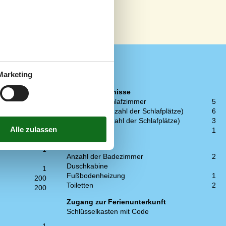
Marketing
Schlafverhältnisse
Anzahl der Schlafzimmer
5
Doppelbett (Anzahl der Schlafplätze)
6
Einzelbett (Anzahl der Schlafplätze)
3
Kinderbett
1
1
WC und Bad
1
Anzahl der Badezimmer
2
Duschkabine
1
Fußbodenheizung
1
200
Toiletten
2
200
Zugang zur Ferienunterkunft
Schlüsselkasten mit Code