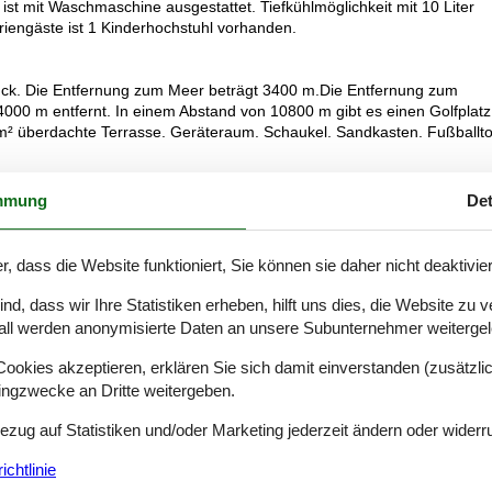
t mit Waschmaschine ausgestattet. Tiefkühlmöglichkeit mit 10 Liter
riengäste ist 1 Kinderhochstuhl vorhanden.
tück. Die Entfernung zum Meer beträgt 3400 m.Die Entfernung zum
4000 m entfernt. In einem Abstand von 10800 m gibt es einen Golfplatz
 m² überdachte Terrasse. Geräteraum. Schaukel. Sandkasten. Fußballto
mmung
Det
 Doppelbetten. 3 Schlafplätze in Einzelbetten. Ferner steht ein Kinderbet
r, dass die Website funktioniert, Sie können sie daher nicht deaktivie
amik-Kochfelder, Umluftofen, Mikrowelle sowie Geschirrspüler.
d, dass wir Ihre Statistiken erheben, hilft uns dies, die Website zu 
all werden anonymisierte Daten an unsere Subunternehmer weitergele
eizung in 1 Badezimmer.
okies akzeptieren, erklären Sie sich damit einverstanden (zusätzlich
tingzwecke an Dritte weitergeben.
mecast. Blu-ray-Player. Radio. Stereoanlage. CD-Player.Nintendo Wii.
Bezug auf Statistiken und/oder Marketing jederzeit ändern oder widerr
nder. 1-3 norwegische Fernsehsender. Mindestens 4 deutsche
g.
chtlinie