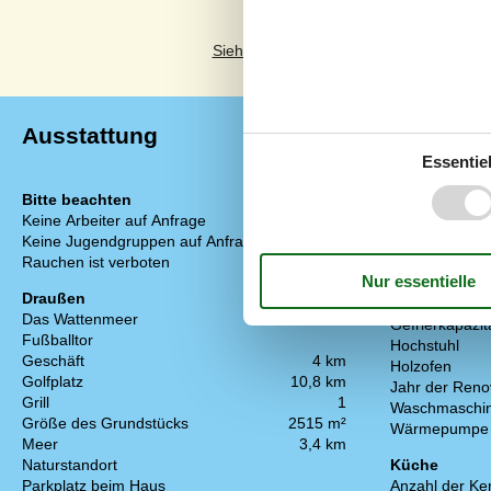
Siehe stattdessen 21 externe Bewertun
Ausstattung
Essentiel
Bitte beachten
Einrichtung
Keine Arbeiter auf Anfrage
Anzahl Erwach
Keine Jugendgruppen auf Anfrage
Anzahl Kinder 
Rauchen ist verboten
Baujahr
Bebaute Fläc
Draußen
Ferienhaus
Das Wattenmeer
4 km
Gefrierkapazitä
Fußballtor
Hochstuhl
Geschäft
4 km
Holzofen
Golfplatz
10,8 km
Jahr der Reno
Grill
1
Waschmaschi
Größe des Grundstücks
2515 m²
Wärmepumpe
Meer
3,4 km
Naturstandort
Küche
Parkplatz beim Haus
Anzahl der Ke