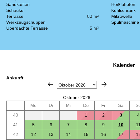
Sandkasten
Heißluftofen
Schaukel
Kühlschrank
Terrasse
80 m²
Mikrowelle
Werkzeugschuppen
Spülmaschine
Überdachte Terrasse
5 m²
Kalender
Ankunft
Oktober 2026
Mo
Di
Mi
Do
Fr
Sa
S
40
1
2
3
4
41
5
6
7
8
9
10
1
42
12
13
14
15
16
17
1