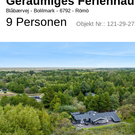
Geräumiges Ferienhau
Blåbærvej
 - Bolilmark
 - 6792
 - Römö
9 Personen
Objekt Nr.:
121-29-27