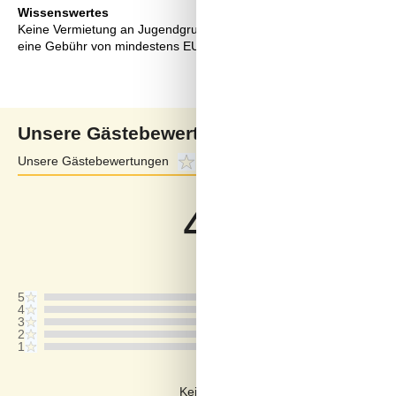
Wissenswertes
Keine Vermietung an Jugendgruppen, in denen alle 15-25 Jahre sind
eine Gebühr von mindestens EUR 420,- erhoben.
Unsere Gästebewertungen
Unsere Gästebewertungen
4,5
Externe Bewertungen
4,6
4,5
Bezogen auf
2
Bewertung
Letzte Bewertung ist vom 19.07.2026
5
4
3
2
1
Kommentare
Keine Bewertungen haben Kommentar