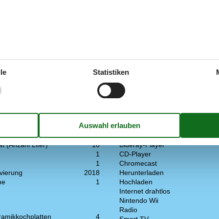
gen.
le
Statistiken
Multimedien
sene inkl. 4-11 Jahre
9
> 3 deutsche Sender
(0-3 Jahre)
1
> 3 dänische Sender
1980
1-3 norwegische Kanäle
he
130 m²
1-3 schwedische Kanäle
Anzahl der Fernseher
t (Anzahl Liter)
10
Blueray-Player
1
CD-Player
1
Chromecast
vierung
2018
Herunterladen
ne
1
Hochladen
Internet drahtlos
Nintendo Wii
Radio
ramikkochplatten
4