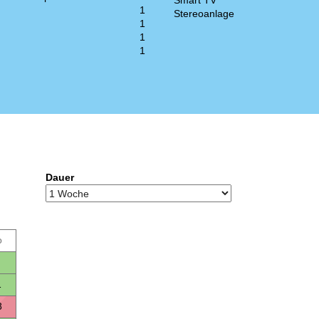
Smart TV
1
Stereoanlage
1
1
1
Dauer
o
1
8