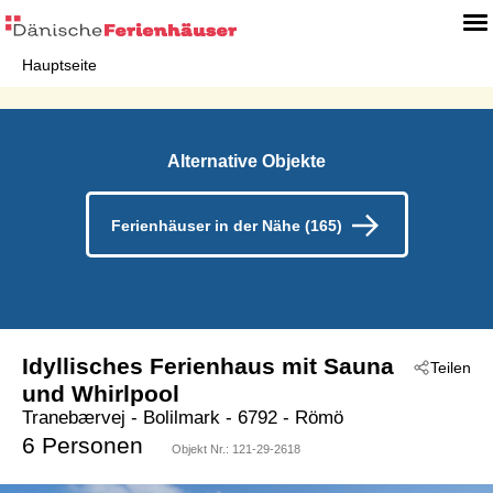
Hauptseite
Alternative Objekte
Ferienhäuser in der Nähe (165)
Idyllisches Ferienhaus mit Sauna
Teilen
und Whirlpool
Tranebærvej
 - Bolilmark
 - 6792
 - Römö
6 Personen
Objekt Nr.:
121-29-2618