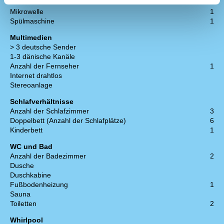
Kühlschrank
1
Mikrowelle
1
Spülmaschine
1
Multimedien
> 3 deutsche Sender
1-3 dänische Kanäle
Anzahl der Fernseher
1
Internet drahtlos
Stereoanlage
Schlafverhältnisse
Anzahl der Schlafzimmer
3
Doppelbett (Anzahl der Schlafplätze)
6
Kinderbett
1
WC und Bad
Anzahl der Badezimmer
2
Dusche
Duschkabine
Fußbodenheizung
1
Sauna
Toiletten
2
Whirlpool