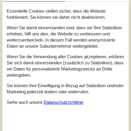
Externe Bewertungen
Essentielle Cookies stellen sicher, dass die Website
Unsere Gästebewertungen
Externe Bewertungen
funktioniert, Sie können sie daher nicht deaktivieren.
4,3
Wenn Sie damit einverstanden sind, dass wir Ihre Statistiken
erheben, hilft uns dies, die Website zu verbessern und
weiterzuentwickeln. In diesem Fall werden anonymisierte
Daten an unsere Subunternehmer weitergeleitet.
Insgesamt:
4,1
Wenn Sie die Verwendung aller Cookies akzeptieren, erklären
Service vor Ort:
4,3
Sie sich damit einverstanden (zusätzlich zu Statistiken), dass
Preis-Leistung:
4,1
wir Daten für personalisierte Marketingzwecke an Dritte
Lage:
4,8
weitergeben.
Sie können Ihre Einwilligung in Bezug auf Statistiken und/oder
21 externe Bewertungen
Marketing jederzeit ändern oder widerrufen.
4,5
Siehe auch unsere
Datanschutzrichtlinie
Insgesamt:
4
Service vor Ort:
5
Preis-Leistung:
4
Lage:
5
Allgemein:
Sehr schöne Lage, die Einrichtung ist einfach aber
ausreichend. Bei Ankunft sehr sauber.