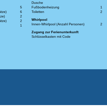
Dusche
5
Fußbodenheizung
1
ätze)
6
Toiletten
2
tze)
2
Whirlpool
ätze)
2
Innen-Whirlpool (Anzahl Personen)
2
1
Zugang zur Ferienunterkunft
Schlüsselkasten mit Code