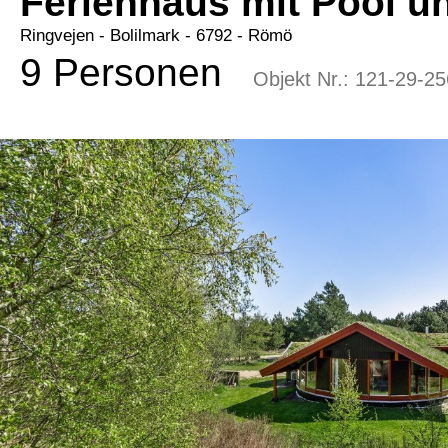
Ferienhaus mit Pool u
Ringvejen
 - Bolilmark
 - 6792
 - Römö
9 Personen
Objekt Nr.:
121-29-25