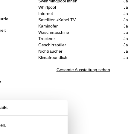
Swimmingpool innen
Ja
Whirlpool
Ja
Internet
Ja
wurde
Satelliten-/Kabel TV
Ja
Kaminofen
Ja
eit
Waschmaschine
Ja
Trockner
Ja
Geschirrspüler
Ja
Nichtraucher
Ja
Klimafreundlich
Ja
Gesamte Ausstattung sehen
e
ails
ren.