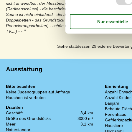
nicht anwendbar; der Messbecher dazu fehlt - ein Teil der elektrisch
(Radioanschluss) - die beschriebene Fussbodenheizung (Bad, Küche)
Sauna ist nicht einladend - die bereitgestellten Laken (Einzelbett) p
Doppelbetten - das Grundstück war ungepflegt (sehr zugewachsen
Renovierungsarbeiten) - schön wären kurze Gebrauchsanweisungen
TV,...) - -
Siehe stattdessen 29 externe Bewertun
Ausstattung
Bitte beachten
Einrichtung
Keine Jugendgruppen auf Anfrage
Anzahl Erwach
Rauchen ist verboten
Anzahl Kinder 
Baujahr
Draußen
Bebaute Fläc
Geschäft
3,4 km
Ferienhaus
Größe des Grundstücks
3000 m²
Gefrierkapazitä
Meer
3,1 km
Haustiere
Naturstandort
Hochstuhl