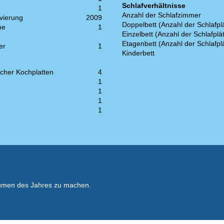
Schlafverhältnisse
1
Anzahl der Schlafzimmer
vierung
2009
Doppelbett (Anzahl der Schlafpl
ne
1
Einzelbett (Anzahl der Schlafplä
Etagenbett (Anzahl der Schlafpl
er
1
Kinderbett
scher Kochplatten
4
1
1
1
1
räumen des Jahres zu machen.