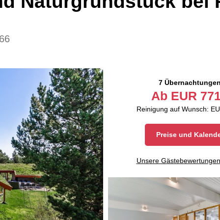
nd Naturgrundstück bei
66
7 Übernachtunge
Ab
EUR
771
Reinigung auf Wunsch: EU
Preise und Kalend
Unsere Gästebewertunge