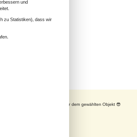
verbessern und
itet.
 zu Statistiken), dass wir
ufen.
s 4
n
Sonnenstand über dem gewählten Objekt
😎