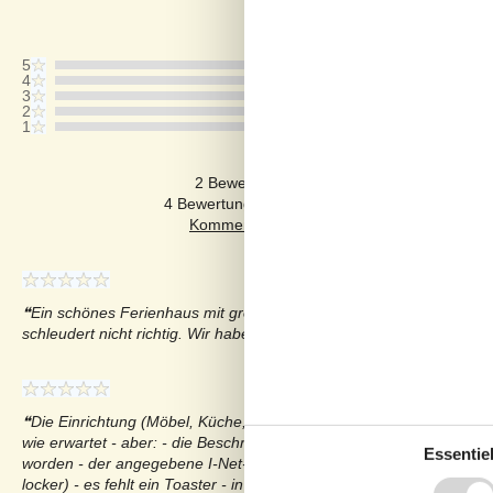
Letzte Bewertung ist vom 19.10.2025
5
4
3
2
1
Kommentare
2 Bewertungen haben Kommentare auf De
4 Bewertungen haben Kommentare in anderen
Ein schönes Ferienhaus mit großem Pool. Waschmaschine macht
schleudert nicht richtig. Wir haben es dem Anbieter gemeldet.
Die Einrichtung (Möbel, Küche, Betten) ist gut & neu; Technik, Poo
wie erwartet - aber: - die Beschreibung / Fotos brauchen einen Upd
Essentiel
worden - der angegebene I-Net-Name stimmt nicht - die Wanduhr dr
locker) - es fehlt ein Toaster - in der Küche leben Ameisen - ein Ei