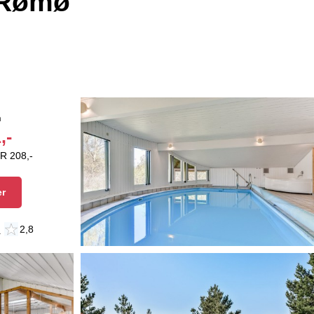
 Rømø
n
,-
R 208,-
er
n
2,8