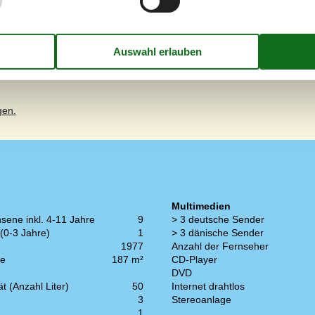
en Leitungen ist "gebastelt"
 war nicht fühlbar - die
assten nicht auf die
; herumliegende Reste von
 zur Technik (Herd, Sauna,
gen.
Multimedien
sene inkl. 4-11 Jahre
9
> 3 deutsche Sender
(0-3 Jahre)
1
> 3 dänische Sender
1977
Anzahl der Fernseher
he
187 m²
CD-Player
DVD
t (Anzahl Liter)
50
Internet drahtlos
3
Stereoanlage
1