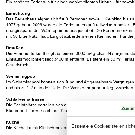
Ein schönes Feriehaus für einen wohlverdienten Urlaub - für sowohl
Einrichtung
Das Ferienhaus eignet sich für 9 Personen sowie 1 Kleinkind bis z
1977 gebaut. 2009 wurde die Ferienunterkunft teilweise renoviert. Es
energiesparender Wärmepumpe ausgestattet. Die Ferienunterkunft i
mit 50 Liter Nutzinhalt. Es gibt außerdem einen Kaminofen. Für die
Draußen
Die Ferienunterkunft liegt auf einem 3000 m² großen Naturgrundst
Einkaufsmöglichkeit liegt 3400 m entfernt. Es steht ein 30 m² Terr
Grundstück.
Swimmingpool
Im Swimmingpool können sich Jung und Alt gemeinsam Vergnügen. D
und bis zu 1,2 m in der Tiefe. Die Wassertemperatur liegt zwischen 
Schlafverhältnisse
Die Schlafplätze verteilen sich auf 5 Schlafräume. 6 Schlafplätze in
Zusti
Etagenbett. Ferner steht ein Kinderbett zur Verfügung.
Küche
Essentielle Cookies stellen siche
Die Küche ist mit Kühlschrank ausgestattet. Außerdem gibt es 4 ele