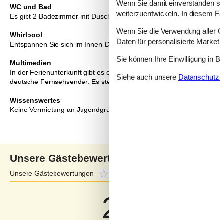
Wenn Sie damit einverstanden sin
WC und Bad
weiterzuentwickeln. In diesem F
Es gibt 2 Badezimmer mit Dusche und 2 Toiletten. Fußbodenheizun
Wenn Sie die Verwendung aller Co
Whirlpool
Daten für personalisierte Marke
Entspannen Sie sich im Innen-Durchlauf-Whirlpool für 2 Personen.
Sie können Ihre Einwilligung in 
Multimedien
In der Ferienunterkunft gibt es einen Fernseher. DVD-Player. Ste
Siehe auch unsere
Datanschutzri
deutsche Fernsehsender. Es steht kabellose Internetverbindung zu
Wissenswertes
Keine Vermietung an Jugendgruppen, in denen alle 15-25 Jahre sin
Unsere Gästebewertungen
Unsere Gästebewertungen
2,8
Externe Bewertungen
4,1
2,8
Bezogen auf
6
Bewertung