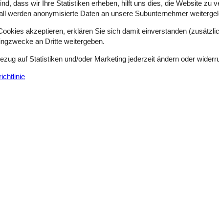
d, dass wir Ihre Statistiken erheben, hilft uns dies, die Website zu 
all werden anonymisierte Daten an unsere Subunternehmer weitergele
g in 1 Badezimmer.
okies akzeptieren, erklären Sie sich damit einverstanden (zusätzlich
tingzwecke an Dritte weitergeben.
Bezug auf Statistiken und/oder Marketing jederzeit ändern oder widerr
reoanlage. CD-Player. Mindestens 4 dänische Fernsehsender. Mindesten
chtlinie
r Verfügung.
d.
Siehe Häuser nebena
en