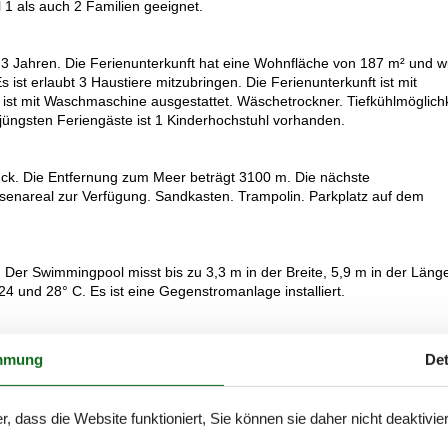
 1 als auch 2 Familien geeignet.
u 3 Jahren. Die Ferienunterkunft hat eine Wohnfläche von 187 m² und 
 ist erlaubt 3 Haustiere mitzubringen. Die Ferienunterkunft ist mit
st mit Waschmaschine ausgestattet. Wäschetrockner. Tiefkühlmöglichk
 jüngsten Feriengäste ist 1 Kinderhochstuhl vorhanden.
ück. Die Entfernung zum Meer beträgt 3100 m. Die nächste
assenareal zur Verfügung. Sandkasten. Trampolin. Parkplatz auf dem
er Swimmingpool misst bis zu 3,3 m in der Breite, 5,9 m in der Läng
24 und 28° C. Es ist eine Gegenstromanlage installiert.
 Doppelbetten. 2 Schlafplätze in Einzelbetten. 2 Schlafplätze in einem
mmung
Det
r, dass die Website funktioniert, Sie können sie daher nicht deaktivie
ktrische Kochplatten, Backofen, Mikrowelle sowie Geschirrspüler.