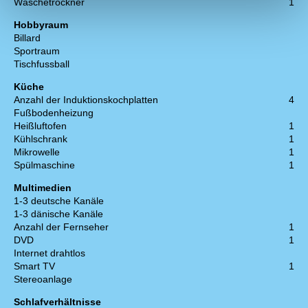
Wäschetrockner
1
Hobbyraum
Billard
Sportraum
Tischfussball
Küche
Anzahl der Induktionskochplatten
4
Fußbodenheizung
Heißluftofen
1
Kühlschrank
1
Mikrowelle
1
Spülmaschine
1
Multimedien
1-3 deutsche Kanäle
1-3 dänische Kanäle
Anzahl der Fernseher
1
DVD
1
Internet drahtlos
Smart TV
1
Stereoanlage
Schlafverhältnisse