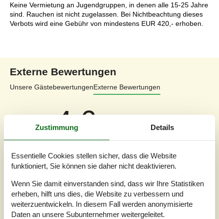
Keine Vermietung an Jugendgruppen, in denen alle 15-25 Jahre
sind. Rauchen ist nicht zugelassen. Bei Nichtbeachtung dieses
Verbots wird eine Gebühr von mindestens EUR 420,- erhoben.
Externe Bewertungen
Unsere Gästebewertungen
Externe Bewertungen
4,6
Zustimmung
Details
Insgesamt:
4,7
Essentielle Cookies stellen sicher, dass die Website
Service vor Ort:
4,6
funktioniert, Sie können sie daher nicht deaktivieren.
Preis-Leistung:
4,3
Wenn Sie damit einverstanden sind, dass wir Ihre Statistiken
Lage:
4,8
erheben, hilft uns dies, die Website zu verbessern und
weiterzuentwickeln. In diesem Fall werden anonymisierte
19 externe Bewertungen
Daten an unsere Subunternehmer weitergeleitet.