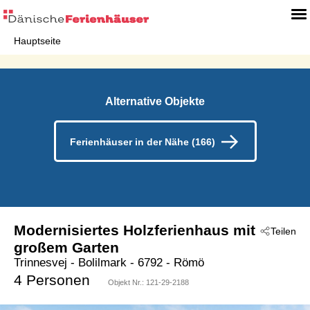
Hauptseite
Alternative Objekte
Ferienhäuser in der Nähe (166)
Modernisiertes Holzferienhaus mit
Teilen
großem Garten
Trinnesvej
 - Bolilmark
 - 6792
 - Römö
4 Personen
Objekt Nr.:
121-29-2188