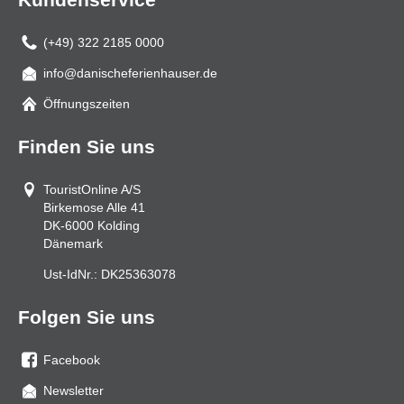
(+49) 322 2185 0000
info@danischeferienhauser.de
Mail
Öffnungszeiten
Finden Sie uns
TouristOnline A/S
Birkemose Alle 41
DK-6000
Kolding
Dänemark
Ust-IdNr.:
DK25363078
Folgen Sie uns
Facebook
Sie
Newsletter
uns