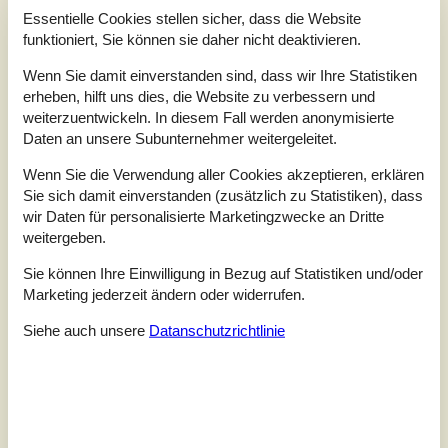
5,0
Essentielle Cookies stellen sicher, dass die Website
Bezogen auf
1
Bewertung
funktioniert, Sie können sie daher nicht deaktivieren.
Wenn Sie damit einverstanden sind, dass wir Ihre Statistiken
Bewertung ist vom 18.08.2024
erheben, hilft uns dies, die Website zu verbessern und
weiterzuentwickeln. In diesem Fall werden anonymisierte
5
(1)
4
(0)
Daten an unsere Subunternehmer weitergeleitet.
3
(0)
2
(0)
Wenn Sie die Verwendung aller Cookies akzeptieren, erklären
1
(0)
Sie sich damit einverstanden (zusätzlich zu Statistiken), dass
Kommentare
wir Daten für personalisierte Marketingzwecke an Dritte
1 Bewertung hat einen Kommentar auf Deutsch.
weitergeben.
Sie können Ihre Einwilligung in Bezug auf Statistiken und/oder
2
0
2
7
Erwachsene
2024 August
Kinder
Haustiere
Überna
Marketing jederzeit ändern oder widerrufen.
Sehr schön und ruhig gelegen
Siehe auch unsere
Datanschutzrichtlinie
Siehe stattdessen 18 externe Bewertungen.