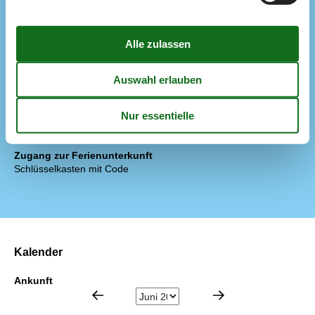
Schlafverhältnisse
Anzahl der Schlafzimmer
2
Doppelbett (Anzahl der Schlafplätze)
4
WC und Bad
Anzahl der Badezimmer
1
Anzahl der Gästebäder
1
Dusche
Fußbodenheizung
1
Toiletten
2
Zugang zur Ferienunterkunft
Schlüsselkasten mit Code
Kalender
Ankunft