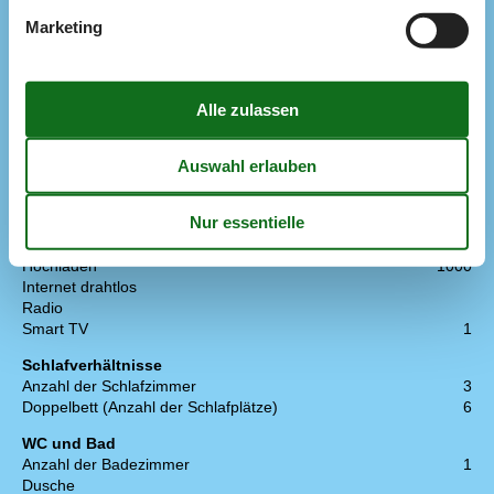
Kühlschrank
1
Marketing
Mikrowelle
1
Spülmaschine
1
Multimedien
> 3 deutsche Sender
> 3 dänische Sender
Anzahl der Fernseher
1
Bluetooth Lautsprecher
1
Chromecast
1
DVD
1
Herunterladen
1000
Hochladen
1000
Internet drahtlos
Radio
Smart TV
1
Schlafverhältnisse
Anzahl der Schlafzimmer
3
Doppelbett (Anzahl der Schlafplätze)
6
WC und Bad
Anzahl der Badezimmer
1
Dusche