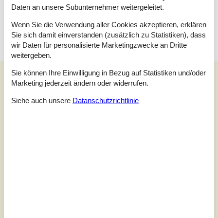
Daten an unsere Subunternehmer weitergeleitet.
Keine Vermietung an Jugendgruppen, in denen alle 15-25 Jahre
sind. Rauchen ist nicht zugelassen. Bei Nichtbeachtung dieses
Wenn Sie die Verwendung aller Cookies akzeptieren, erklären
Verbots wird eine Gebühr von mindestens EUR 420,- erhoben.
Sie sich damit einverstanden (zusätzlich zu Statistiken), dass
wir Daten für personalisierte Marketingzwecke an Dritte
weitergeben.
Sie können Ihre Einwilligung in Bezug auf Statistiken und/oder
Unsere Gästebewertungen
Marketing jederzeit ändern oder widerrufen.
Unsere Gästebewertungen
Externe Bewertungen
Siehe auch unsere
Datanschutzrichtlinie
5,0
Bezogen auf
1
Bewertung
Bewertung ist vom 05.01.2025
5
(1)
4
(0)
3
(0)
2
(0)
1
(0)
Kommentare
Keine Bewertungen haben Kommentare.