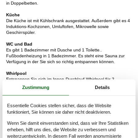
in Doppelbetten.
Küche
Die Küche ist mit Kühlschrank ausgestattet. Außerdem gibt es 4
Induktions-Kochzonen, Umluftofen, Mikrowelle sowie
Geschirrspüler.
WC und Bad
Es gibt 1 Badezimmer mit Dusche und 1 Toilette..
Fußbodenheizung in 1 Badezimmer. Es steht eine Sauna zur
Verfügung in der Sie sich so richtig entspannen können.
Whirlpool
Entspannen Sie sich im Innen-Durchlauf-Whirlpool für 2
Personen.
Zustimmung
Details
Multimedien
In der Ferienunterkunft gibt es 1 Fernseher mit Smart-TV.1
Essentielle Cookies stellen sicher, dass die Website
Chromecast. DVD-Player. Radio.1 Bluetooth-Lautsprecher.
funktioniert, Sie können sie daher nicht deaktivieren.
Mindestens 4 dänische Fernsehsender. Mindestens 4 deutsche
Fernsehsender. Es steht kabellose Internetverbindung zur
Wenn Sie damit einverstanden sind, dass wir Ihre Statistiken
Verfügung.
erheben, hilft uns dies, die Website zu verbessern und
weiterzuentwickeln. In diesem Fall werden anonymisierte
Wissenswertes