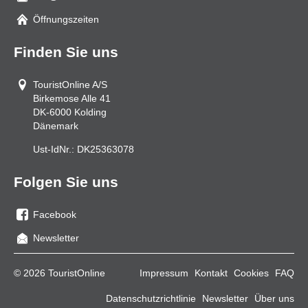
Mail
Öffnungszeiten
Finden Sie uns
TouristOnline A/S
Birkemose Alle 41
DK-6000
Kolding
Dänemark
Ust-IdNr.:
DK25363078
Folgen Sie uns
Facebook
Sie
Newsletter
uns
auf
© 2026 TouristOnline
Impressum
Kontakt
Cookies
FAQ
Facebook
Datenschutzrichtlinie
Newsletter
Über uns