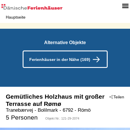
Hauptseite
Alternative Objekte
Ferienhäuser in der Nähe (169)
Gemütliches Holzhaus mit großer
Teilen
Terrasse auf Rømø
Tranebærvej
 - Bolilmark
 - 6792
 - Römö
5 Personen
Objekt Nr.:
121-29-2074