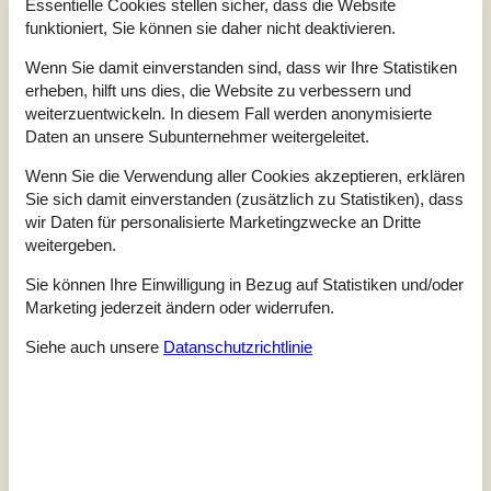
Essentielle Cookies stellen sicher, dass die Website
33 externe Bewertungen
funktioniert, Sie können sie daher nicht deaktivieren.
Wenn Sie damit einverstanden sind, dass wir Ihre Statistiken
5,0
erheben, hilft uns dies, die Website zu verbessern und
Insgesamt:
5
Service vor Ort:
5
Preis-Leistung:
5
weiterzuentwickeln. In diesem Fall werden anonymisierte
Lage:
5
Daten an unsere Subunternehmer weitergeleitet.
Allgemein:
Das Haus befindet sich in einer sehr schönen und ruhigen
Wenn Sie die Verwendung aller Cookies akzeptieren, erklären
Lage. Die Veranda ist sehr groß und durch ein kleines Türchen
Sie sich damit einverstanden (zusätzlich zu Statistiken), dass
zu schließen. Perfekt, wenn man einen Hund oder kleine Kinder
wir Daten für personalisierte Marketingzwecke an Dritte
bei hat. Sonnenliegen und ein Tisch zum Verweilen stehen
weitergeben.
bereit. Man kann dort wunderbar den Sonnenuntergang
genießen.
Sie können Ihre Einwilligung in Bezug auf Statistiken und/oder
Marketing jederzeit ändern oder widerrufen.
4,0
Siehe auch unsere
Datanschutzrichtlinie
Insgesamt:
3
Service vor Ort:
4
Preis-Leistung:
4
Lage:
5
4,8
Insgesamt:
5
Service vor Ort:
5
Preis-Leistung:
4
Lage:
5