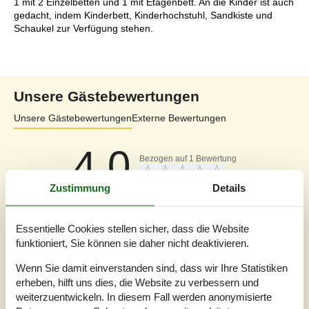
1 mit 2 Einzelbetten und 1 mit Etagenbett. An die Kinder ist auch
gedacht, indem Kinderbett, Kinderhochstuhl, Sandkiste und
Schaukel zur Verfügung stehen.
Unsere Gästebewertungen
Unsere Gästebewertungen
Externe Bewertungen
4,0
Bezogen auf
1
Bewertung
Zustimmung
Details
Bewertung ist vom 28.07.2024
5
(0)
Essentielle Cookies stellen sicher, dass die Website
4
(1)
funktioniert, Sie können sie daher nicht deaktivieren.
3
(0)
2
(0)
1
(0)
Wenn Sie damit einverstanden sind, dass wir Ihre Statistiken
erheben, hilft uns dies, die Website zu verbessern und
Kommentare
weiterzuentwickeln. In diesem Fall werden anonymisierte
Keine Bewertungen haben Kommentare auf Deutsch