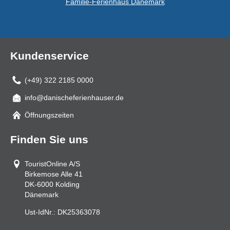
Familie-Ferienhaus Dänemark
Kundenservice
(+49) 322 2185 0000
info@danischeferienhauser.de
Mail
Öffnungszeiten
Finden Sie uns
TouristOnline A/S
Birkemose Alle 41
DK-6000
Kolding
Dänemark
Ust-IdNr.:
DK25363078