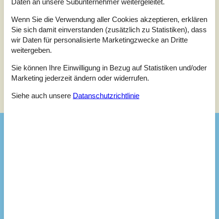
Daten an unsere Subunternehmer weitergeleitet.
1 Bewertung hat einen Kommentar in einer anderen Sprache.
Wenn Sie die Verwendung aller Cookies akzeptieren, erklären
Sie sich damit einverstanden (zusätzlich zu Statistiken), dass
Siehe stattdessen 21 externe Bewertungen.
wir Daten für personalisierte Marketingzwecke an Dritte
weitergeben.
Sie können Ihre Einwilligung in Bezug auf Statistiken und/oder
Marketing jederzeit ändern oder widerrufen.
Siehe Häuser nebenan
Siehe auch unsere
Datanschutzrichtlinie
Sonnenstand über dem gewählten Objekt
😎
Ausstattung
Draußen
Geschäft
4,9 km
Größe des Grundstücks
3000 m²
Meer
2,5 km
Naturstandort
Parkplatz beim Haus
Sandkasten