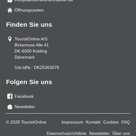
Mail
Öffnungszeiten
Finden Sie uns
TouristOnline A/S
Birkemose Alle 41
DK-6000
Kolding
Dänemark
Ust-IdNr.:
DK25363078
Folgen Sie uns
Facebook
Sie
Newsletter
uns
auf
© 2026 TouristOnline
Impressum
Kontakt
Cookies
FAQ
Facebook
Datenschutzrichtlinie
Newsletter
Über uns