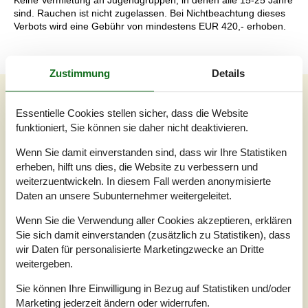
Keine Vermietung an Jugendgruppen, in denen alle 15-25 Jahre
sind. Rauchen ist nicht zugelassen. Bei Nichtbeachtung dieses
Verbots wird eine Gebühr von mindestens EUR 420,- erhoben.
Zustimmung
Details
Unsere Gästebewertungen
Essentielle Cookies stellen sicher, dass die Website
Unsere Gästebewertungen
Externe Bewertungen
funktioniert, Sie können sie daher nicht deaktivieren.
4,0
Wenn Sie damit einverstanden sind, dass wir Ihre Statistiken
Bezogen auf
1
Bewertung
erheben, hilft uns dies, die Website zu verbessern und
weiterzuentwickeln. In diesem Fall werden anonymisierte
Daten an unsere Subunternehmer weitergeleitet.
Bewertung ist vom 17.05.2026
Wenn Sie die Verwendung aller Cookies akzeptieren, erklären
5
(0)
4
(1)
Sie sich damit einverstanden (zusätzlich zu Statistiken), dass
3
(0)
wir Daten für personalisierte Marketingzwecke an Dritte
2
(0)
1
(0)
weitergeben.
Kommentare
Sie können Ihre Einwilligung in Bezug auf Statistiken und/oder
1 Bewertung hat einen Kommentar auf Deutsch.
Marketing jederzeit ändern oder widerrufen.