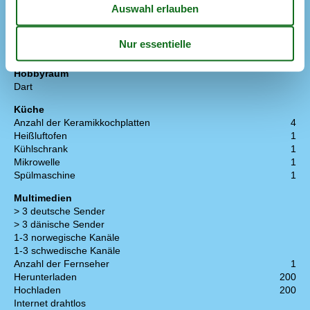
Wärmepumpenluft zu Wasser
Wäschetrockner
1
Gratis Badeland
Erholungszentrum Skærbæk
Hobbyraum
Dart
Küche
Anzahl der Keramikkochplatten
4
Heißluftofen
1
Kühlschrank
1
Mikrowelle
1
Spülmaschine
1
Multimedien
> 3 deutsche Sender
> 3 dänische Sender
1-3 norwegische Kanäle
1-3 schwedische Kanäle
Anzahl der Fernseher
1
Herunterladen
200
Hochladen
200
Internet drahtlos