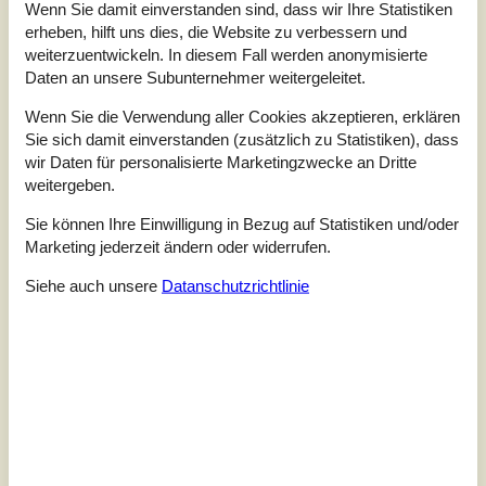
Wenn Sie damit einverstanden sind, dass wir Ihre Statistiken
erheben, hilft uns dies, die Website zu verbessern und
Insgesamt:
4,8
weiterzuentwickeln. In diesem Fall werden anonymisierte
Service vor Ort:
4,8
Daten an unsere Subunternehmer weitergeleitet.
Preis-Leistung:
4,5
Wenn Sie die Verwendung aller Cookies akzeptieren, erklären
Lage:
4,9
Sie sich damit einverstanden (zusätzlich zu Statistiken), dass
wir Daten für personalisierte Marketingzwecke an Dritte
20 externe Bewertungen
weitergeben.
4,8
Sie können Ihre Einwilligung in Bezug auf Statistiken und/oder
Insgesamt:
4
Service vor Ort:
5
Preis-Leistung:
5
Marketing jederzeit ändern oder widerrufen.
Lage:
5
Siehe auch unsere
Datanschutzrichtlinie
4,8
Insgesamt:
5
Service vor Ort:
4
Preis-Leistung:
5
Lage:
5
Allgemein:
Wir hatten einen schönen Urlaub in dem Ferienhaus es war
schön geschnitten und gut aufgeteilt.....