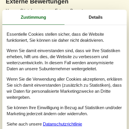
Externe Bewertungen
Unsere Gästebewertungen
Externe Bewertungen
Zustimmung
Details
4,3
Essentielle Cookies stellen sicher, dass die Website
funktioniert, Sie können sie daher nicht deaktivieren.
Insgesamt:
4,0
Wenn Sie damit einverstanden sind, dass wir Ihre Statistiken
erheben, hilft uns dies, die Website zu verbessern und
Service vor Ort:
4,4
weiterzuentwickeln. In diesem Fall werden anonymisierte
Preis-Leistung:
4,0
Daten an unsere Subunternehmer weitergeleitet.
Lage:
4,7
Wenn Sie die Verwendung aller Cookies akzeptieren, erklären
7 externe Bewertungen
Sie sich damit einverstanden (zusätzlich zu Statistiken), dass
wir Daten für personalisierte Marketingzwecke an Dritte
weitergeben.
4,3
Insgesamt:
4
Service vor Ort:
4
Preis-Leistung:
4
Sie können Ihre Einwilligung in Bezug auf Statistiken und/oder
Lage:
5
Marketing jederzeit ändern oder widerrufen.
Allgemein:
Das Haus liegt wunderschön in der Natur. Es gibt nur wenige
Siehe auch unsere
Datanschutzrichtlinie
Nachbarhäuser in direkter Sichtweite. Der Weg zum Strand ist