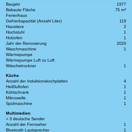
Baujahr
1977
Bebaute Fläche
75 m²
Ferienhaus
Gefrierkapazität (Anzahl Liter)
119
Haustiere
2
Hochstuhl
1
Holzofen
1
Jahr der Renovierung
2020
Waschmaschine
1
Wärmepumpe
Wärmepumpe Luft zu Luft
Wäschetrockner
1
Küche
Anzahl der Induktionskochplatten
4
Heißluftofen
1
Kühlschrank
1
Mikrowelle
1
Spülmaschine
1
Multimedien
> 3 deutsche Sender
Anzahl der Fernseher
1
Bluetooth Lautsprecher
1