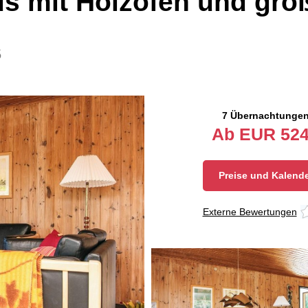
s mit Holzofen und groß
5
7 Übernachtunge
Ab
EUR
524
Preise und Kalend
Externe Bewertungen