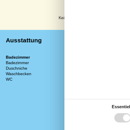
Externe Bewertungen
Keine detaillierten externen Bewertun
Ausstattung
Badezimmer
Diverse
Badezimmer
Anzahl Badez
Duschniche
Anzahl Schlaf
Waschbecken
Baujahr
WC
Deutsche Kan
Geschlossene
Hochstuhl
Nationales Fe
Nichtraucher
Essentiel
Parabol
Wohnfläche in
Draußen
Gartengrill