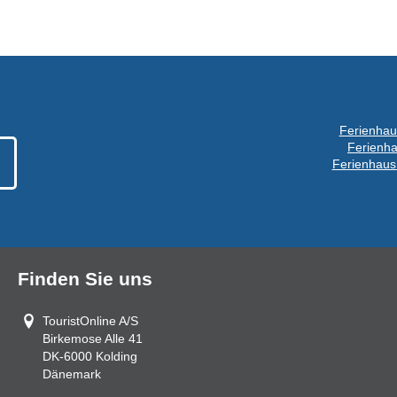
Ferienhau
Ferienha
Ferienhaus
Finden Sie uns
TouristOnline A/S
Birkemose Alle 41
DK-6000
Kolding
Dänemark