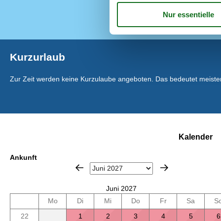
Terrasse
Kurzurlaub
Zur Zeit werden keine Kurzulaube angeboten. Das bedeutet meistens
Kalender
Ankunft
Juni 2027
Mo
Di
Mi
Do
Fr
Sa
S
22
1
2
3
4
5
6