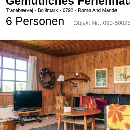
Gemütliches Ferienhau
Tranebærvej
 - Bolilmark
 - 6792
 - Rømø And Mandø
6 Personen
Objekt Nr.:
090-5002