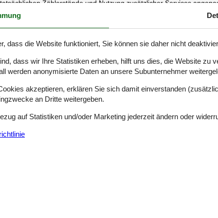
atsächlichen Zählerstände und Nutzung zusätzlicher Services angepas
m Check-out zurückerstattet.Die Kaution dient lediglich als Vorauszah
mmung
Det
inen reibungslosen Ablauf Ihres Aufenthalts und Check-outs.
hl
r, dass die Website funktioniert, Sie können sie daher nicht deaktivie
 Abzugsh., Kaffeem., Spülm., Waschm, Trockner
d, dass wir Ihre Statistiken erheben, hilft uns dies, die Website zu 
all werden anonymisierte Daten an unsere Subunternehmer weitergele
, gemütliche Möblierung, Ferienhausgebiet, Nichtraucherhaus
okies akzeptieren, erklären Sie sich damit einverstanden (zusätzlich
tingzwecke an Dritte weitergeben.
rfügung.
Bezug auf Statistiken und/oder Marketing jederzeit ändern oder widerr
chtlinie
Externe Bewertungen
4,1
n
Siehe Häuser nebena