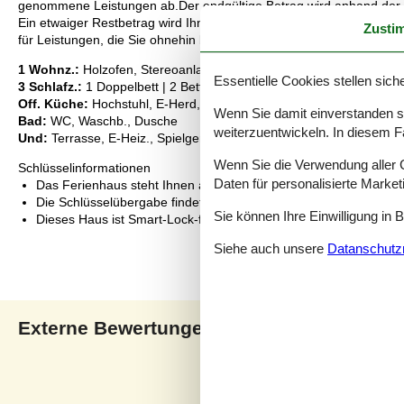
genommene Leistungen ab.Der endgültige Betrag wird anhand der t
Ein etwaiger Restbetrag wird Ihnen innerhalb von 21 Tagen nach de
Zusti
für Leistungen, die Sie ohnehin bezahlen würden, und ermöglicht e
1 Wohnz.:
Holzofen, Stereoanlage, CD, DVD, TV, Parabol, Hochstu
Essentielle Cookies stellen siche
3 Schlafz.:
1 Doppelbett | 2 Betten | 2 Kojen
Off. Küche:
Hochstuhl, E-Herd, Kühlschr. m. Gefrierfach, Mikrow.,
Wenn Sie damit einverstanden sin
Bad:
WC, Waschb., Dusche
weiterzuentwickeln. In diesem F
Und:
Terrasse, E-Heiz., Spielgeräte, Grill, Naturgrundst. 2509 m2 
Wenn Sie die Verwendung aller Co
Schlüsselinformationen
Daten für personalisierte Marke
Das Ferienhaus steht Ihnen am Anreisetag ab 16:00 Uhr zur Ve
Die Schlüsselübergabe findet am Haus statt.
Sie können Ihre Einwilligung in 
Dieses Haus ist Smart-Lock-fähig
Siehe auch unsere
Datanschutzri
Externe Bewertungen
Unsere Gästebewertunge
4,1