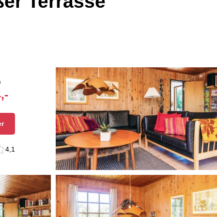
er Terrasse
n
,-
er
4,1