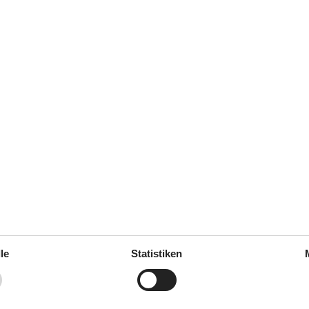
gen
Drinnen
immer
1
CD-Gerät
zimmer
3
Deutsche TV-Kanäle
1973
DVD-player
äle
Kamin / Holzofen
 Terrasse
Parabol
2
Spielgeräte
rnsehen
Stereoanlage
TV
le
Statistiken
Waschmaschine
 m²
80 m²
Wäschetrockner