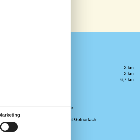
Entfernung
Einkauf
3 km
Küste
3 km
Restaurant
6,7 km
Küche
Abzugshaube
Elektroherd
Kaffeemaschine
Kühlschrank
Marketing
Kühlschrank mit Gefrierfach
Mikrowelle
Spülmaschine