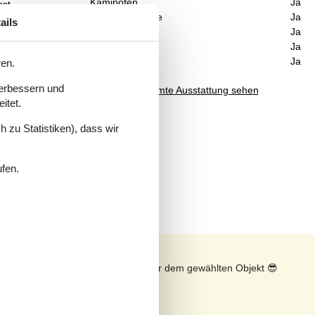
Kaminofen
Ja
st.
Waschmaschine
Ja
lung
ails
Trockner
Ja
Geschirrspüler
Ja
Nichtraucher
Ja
ren.
verbessern und
Gesamte Ausstattung sehen
itet.
 zu Statistiken), dass wir
ufen.
n
Sonnenstand über dem gewählten Objekt
😎