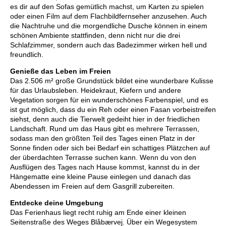
es dir auf den Sofas gemütlich machst, um Karten zu spielen
oder einen Film auf dem Flachbildfernseher anzusehen. Auch
die Nachtruhe und die morgendliche Dusche können in einem
schönen Ambiente stattfinden, denn nicht nur die drei
Schlafzimmer, sondern auch das Badezimmer wirken hell und
freundlich.
Genieße das Leben im Freien
Das 2.506 m² große Grundstück bildet eine wunderbare Kulisse
für das Urlaubsleben. Heidekraut, Kiefern und andere
Vegetation sorgen für ein wunderschönes Farbenspiel, und es
ist gut möglich, dass du ein Reh oder einen Fasan vorbeistreifen
siehst, denn auch die Tierwelt gedeiht hier in der friedlichen
Landschaft. Rund um das Haus gibt es mehrere Terrassen,
sodass man den größten Teil des Tages einen Platz in der
Sonne finden oder sich bei Bedarf ein schattiges Plätzchen auf
der überdachten Terrasse suchen kann. Wenn du von den
Ausflügen des Tages nach Hause kommst, kannst du in der
Hängematte eine kleine Pause einlegen und danach das
Abendessen im Freien auf dem Gasgrill zubereiten.
Entdecke deine Umgebung
Das Ferienhaus liegt recht ruhig am Ende einer kleinen
Seitenstraße des Weges Blåbærvej. Über ein Wegesystem