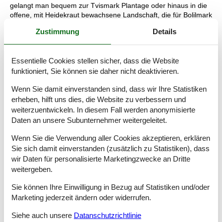
gelangt man bequem zur Tvismark Plantage oder hinaus in die
offene, mit Heidekraut bewachsene Landschaft, die für Bolilmark
so typisch ist. 19 Meter klingen vielleicht nicht viel, reichen aber
Zustimmung
Details
aus, um die naheliegende Anhöhe Høstbjerg Rømø zum
höchsten Punkt der Insel zu machen, und an einem klaren Tag
kann man weit über das Wattenmeer in Richtung Esbjerg und
Essentielle Cookies stellen sicher, dass die Website
Mandø blicken. Von Bolilmark aus hast du problemlosen Zugang
funktioniert, Sie können sie daher nicht deaktivieren.
zum Strand von Lakolk, wenn du Lust hast, in der Nordsee zu
baden, und wenn du Golf spielen, beim Fischhändler einkaufen
Wenn Sie damit einverstanden sind, dass wir Ihre Statistiken
oder vielleicht in ein Café gehen möchtest, kannst du Richtung
erheben, hilft uns dies, die Website zu verbessern und
Süden in den gemütlichen Ort Havneby fahren.
weiterzuentwickeln. In diesem Fall werden anonymisierte
Raumaufteilung
Daten an unsere Subunternehmer weitergeleitet.
Schlafzimmer
Wenn Sie die Verwendung aller Cookies akzeptieren, erklären
Doppelbett - 140 x 190
Sie sich damit einverstanden (zusätzlich zu Statistiken), dass
wir Daten für personalisierte Marketingzwecke an Dritte
Schlafzimmer
weitergeben.
Einzelbett - 90 x 200
Einzelbett - 90 x 200
Sie können Ihre Einwilligung in Bezug auf Statistiken und/oder
Marketing jederzeit ändern oder widerrufen.
Schlafzimmer
Doppelbett - 180 x 200
Siehe auch unsere
Datanschutzrichtlinie