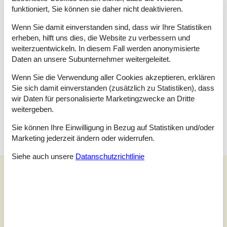
funktioniert, Sie können sie daher nicht deaktivieren.
Schlafzimmer
Doppelbett - 180 x 200
Wenn Sie damit einverstanden sind, dass wir Ihre Statistiken
erheben, hilft uns dies, die Website zu verbessern und
Schlafzimmer
weiterzuentwickeln. In diesem Fall werden anonymisierte
Doppelbett - 180 x 200
Daten an unsere Subunternehmer weitergeleitet.
Schlafzimmer
Wenn Sie die Verwendung aller Cookies akzeptieren, erklären
Etagenbett - 80 x 200
Sie sich damit einverstanden (zusätzlich zu Statistiken), dass
Etagenbett - 70 x 200
wir Daten für personalisierte Marketingzwecke an Dritte
Etagenbett - 80 x 200
weitergeben.
Etagenbett - 70 x 200
Sie können Ihre Einwilligung in Bezug auf Statistiken und/oder
Marketing jederzeit ändern oder widerrufen.
Siehe auch unsere
Datanschutzrichtlinie
Unsere Gästebewertungen
Unsere Gästebewertungen
4,0
Bezogen auf
1
Bewertung