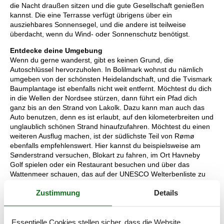
die Nacht draußen sitzen und die gute Gesellschaft genießen
kannst. Die eine Terrasse verfügt übrigens über ein
ausziehbares Sonnensegel, und die andere ist teilweise
überdacht, wenn du Wind- oder Sonnenschutz benötigst.
Entdecke deine Umgebung
Wenn du gerne wanderst, gibt es keinen Grund, die
Autoschlüssel hervorzuholen. In Bolilmark wohnst du nämlich
umgeben von der schönsten Heidelandschaft, und die Tvismark
Baumplantage ist ebenfalls nicht weit entfernt. Möchtest du dich
in die Wellen der Nordsee stürzen, dann führt ein Pfad dich
ganz bis an den Strand von Lakolk. Dazu kann man auch das
Auto benutzen, denn es ist erlaubt, auf den kilometerbreiten und
unglaublich schönen Strand hinaufzufahren. Möchtest du einen
weiteren Ausflug machen, ist der südlichste Teil von Rømø
ebenfalls empfehlenswert. Hier kannst du beispielsweise am
Sønderstrand versuchen, Blokart zu fahren, im Ort Havneby
Golf spielen oder ein Restaurant besuchen und über das
Wattenmeer schauen, das auf der UNESCO Welterbenliste zu
finden ist.
Zustimmung
Details
Raumaufteilung
Essentielle Cookies stellen sicher, dass die Website