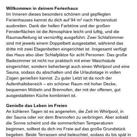
Willkommen in deinem Ferienhaus
Im Inneren dieses besonders schönen und gepflegten
Ferienhauses kannst du dich auf 94 m² nach Herzenslust
ausbreiten. Dank der hellen Farbtöne und der großen
Fensterflächen ist die Atmosphäre leicht und luftig, und die
Raumaufteilung ist vernünftig ausgeführt. Zwei Schlafzimmer
sind mit jeweils einem Doppelbett ausgestattet, während das
dritte mit zwei Etagenbetten eingerichtet ist. Insgesamt verfügt
das Haus also über Schlafplätze für acht Personen. Das große
Badezimmer ist nicht nur praktisch mit einer Waschsäule
eingerichtet, sondern beherbergt auch einen Whirlpool und eine
Sauna, sodass du abschalten und die Urlaubstage in vollen
Zügen genießen kannst. Zu guter Letzt ist da noch der
Aufenthaltsbereich – ein schöner Raum mit hoher Decke,
bequemen Möbeln und Brennofen, der mit der offenen, gut
ausgestatteten Küche kombiniert ist.
Genieße das Leben im Freien
An kühleren Tagen ist es angenehm, die Zeit im Whirlpool, in
der Sauna oder vor dem Brennofen zu verbringen. Aber sobald
die Sonne scheint und die sommerlichen Temperaturen
beginnen, solltest du dich ins Freie auf das große Grundstück
begeben. Beide Terrassen sind beleuchtet, sodass du bis spät in