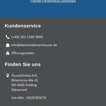
Familie-Ferienhaus Dänemark
Kundenservice
(+49) 322 2185 0000
info@danischeferienhauser.de
Mail
Öffnungszeiten
Finden Sie uns
TouristOnline A/S
Birkemose Alle 41
DK-6000
Kolding
Dänemark
Ust-IdNr.:
DK25363078