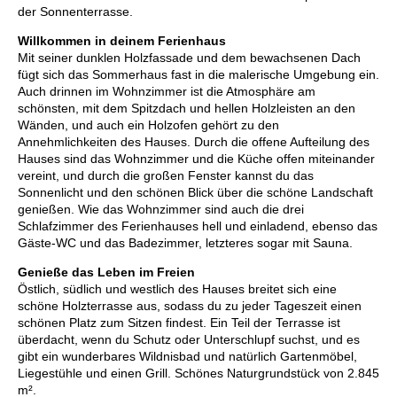
der Sonnenterrasse.
Willkommen in deinem Ferienhaus
Mit seiner dunklen Holzfassade und dem bewachsenen Dach
fügt sich das Sommerhaus fast in die malerische Umgebung ein.
Auch drinnen im Wohnzimmer ist die Atmosphäre am
schönsten, mit dem Spitzdach und hellen Holzleisten an den
Wänden, und auch ein Holzofen gehört zu den
Annehmlichkeiten des Hauses. Durch die offene Aufteilung des
Hauses sind das Wohnzimmer und die Küche offen miteinander
vereint, und durch die großen Fenster kannst du das
Sonnenlicht und den schönen Blick über die schöne Landschaft
genießen. Wie das Wohnzimmer sind auch die drei
Schlafzimmer des Ferienhauses hell und einladend, ebenso das
Gäste-WC und das Badezimmer, letzteres sogar mit Sauna.
Genieße das Leben im Freien
Östlich, südlich und westlich des Hauses breitet sich eine
schöne Holzterrasse aus, sodass du zu jeder Tageszeit einen
schönen Platz zum Sitzen findest. Ein Teil der Terrasse ist
überdacht, wenn du Schutz oder Unterschlupf suchst, und es
gibt ein wunderbares Wildnisbad und natürlich Gartenmöbel,
Liegestühle und einen Grill. Schönes Naturgrundstück von 2.845
m².