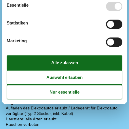
Dän. TV
Essentielle
Gratis Wi-Fi - Über 20 Mbit
TV
Smart TV
Statistiken
Extra
Hochstuhl
Draußen
Marketing
Gartenmöbel
Grill
Gasgrill
Liegestühle
3
Offene Terrasse
Parken auf dem Grundstück
Sonnenschirm
1
Teilw. überdachte Terrasse
Diverse
Fußbodenheizung
Regeln
Aufladen des Elektroautos erlaubt / Ladegerät für Elektroauto
verfügbar (Typ 2 Stecker, inkl. Kabel)
Haustiere: alle Arten erlaubt
Rauchen verboten