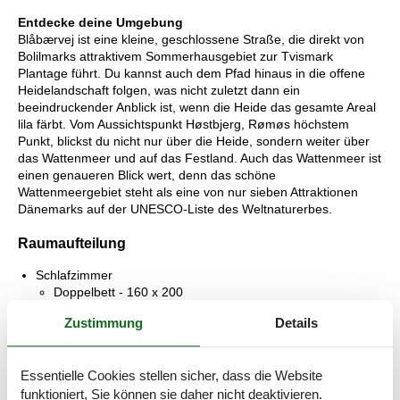
Entdecke deine Umgebung
Blåbærvej ist eine kleine, geschlossene Straße, die direkt von
Bolilmarks attraktivem Sommerhausgebiet zur Tvismark
Plantage führt. Du kannst auch dem Pfad hinaus in die offene
Heidelandschaft folgen, was nicht zuletzt dann ein
beeindruckender Anblick ist, wenn die Heide das gesamte Areal
lila färbt. Vom Aussichtspunkt Høstbjerg, Rømøs höchstem
Punkt, blickst du nicht nur über die Heide, sondern weiter über
das Wattenmeer und auf das Festland. Auch das Wattenmeer ist
einen genaueren Blick wert, denn das schöne
Wattenmeergebiet steht als eine von nur sieben Attraktionen
Dänemarks auf der UNESCO-Liste des Weltnaturerbes.
Raumaufteilung
Schlafzimmer
Doppelbett - 160 x 200
Zustimmung
Details
Schlafzimmer
Doppelbett - 160 x 200
Essentielle Cookies stellen sicher, dass die Website
Schlafzimmer
funktioniert, Sie können sie daher nicht deaktivieren.
Doppelbett - 160 x 200