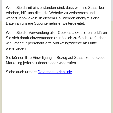
Wenn Sie damit einverstanden sind, dass wir Ihre Statistiken
erheben, hilft uns dies, die Website zu verbessern und
weiterzuentwickeln. In diesem Fall werden anonymisierte
Daten an unsere Subunternehmer weitergeleitet.
Unsere Gästebewertungen
Wenn Sie die Verwendung aller Cookies akzeptieren, erklären
Unsere Gästebewertungen
Sie sich damit einverstanden (zusätzlich zu Statistiken), dass
wir Daten für personalisierte Marketingzwecke an Dritte
4,0
weitergeben.
Bezogen auf
1
Bewertung
Sie können Ihre Einwilligung in Bezug auf Statistiken und/oder
Marketing jederzeit ändern oder widerrufen.
Bewertung ist vom 21.07.2024
Siehe auch unsere
Datanschutzrichtlinie
5
(0)
4
(1)
3
(0)
2
(0)
1
(0)
Kommentare
Keine Bewertungen haben Kommentare.