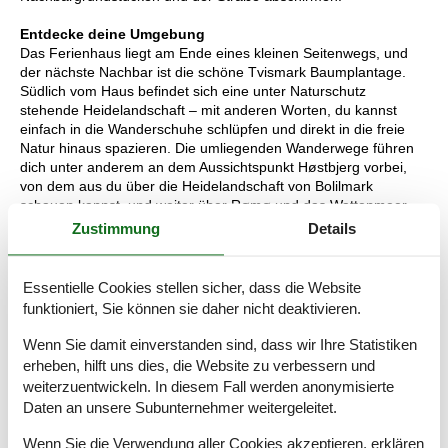
Entdecke deine Umgebung
Das Ferienhaus liegt am Ende eines kleinen Seitenwegs, und
der nächste Nachbar ist die schöne Tvismark Baumplantage.
Südlich vom Haus befindet sich eine unter Naturschutz
stehende Heidelandschaft – mit anderen Worten, du kannst
einfach in die Wanderschuhe schlüpfen und direkt in die freie
Natur hinaus spazieren. Die umliegenden Wanderwege führen
dich unter anderem an dem Aussichtspunkt Høstbjerg vorbei,
von dem aus du über die Heidelandschaft von Bolilmark
schauen kannst, und weiter über Rømø und das Wattenmeer –
welches auf der UNESCO Welterbenliste zu finden ist. Egal, ob
Zustimmung
Details
du zu Fuß, mit dem Fahrrad oder mit dem Auto unterwegs bist,
es ist empfehlenswert, den Strand von Lakolk zu besuchen, wo
du in der Nordsee baden, Windsurfen, Drachen steigen lassen
Essentielle Cookies stellen sicher, dass die Website
oder nur den außergewöhnlich weitläufigen Sandstrand
funktioniert, Sie können sie daher nicht deaktivieren.
bewundern kannst.
Wenn Sie damit einverstanden sind, dass wir Ihre Statistiken
Raumaufteilung
erheben, hilft uns dies, die Website zu verbessern und
weiterzuentwickeln. In diesem Fall werden anonymisierte
Schlafzimmer
Daten an unsere Subunternehmer weitergeleitet.
Doppelbett - 180 x 200
Wenn Sie die Verwendung aller Cookies akzeptieren, erklären