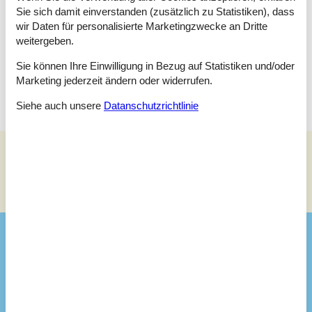
Schlafzimmer
Sie sich damit einverstanden (zusätzlich zu Statistiken), dass
Einzelbett - 90 x 200
wir Daten für personalisierte Marketingzwecke an Dritte
Einzelbett - 90 x 200
weitergeben.
Schlafzimmer
Sie können Ihre Einwilligung in Bezug auf Statistiken und/oder
Einzelbett - 85 x 200
Marketing jederzeit ändern oder widerrufen.
Siehe auch unsere
Datanschutzrichtlinie
Siehe Häuser nebenan
Sonnenstand über dem gewählten Objekt
😎
Ausstattung
Hausinfo.
Anzahl Erw.
5
Anzahl Haustiere
1