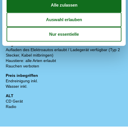
Liegestühle
2
Offene Terrasse
Parken auf dem Grundstück
Sonnenschirm
1
Diverse
Fußbodenheizung
Regeln
Aufladen des Elektroautos erlaubt / Ladegerät verfügbar (Typ 2
Stecker, Kabel mitbringen)
Haustiere: alle Arten erlaubt
Rauchen verboten
Preis inbegriffen
Endreinigung inkl.
Wasser inkl.
ALT
CD Gerät
Radio