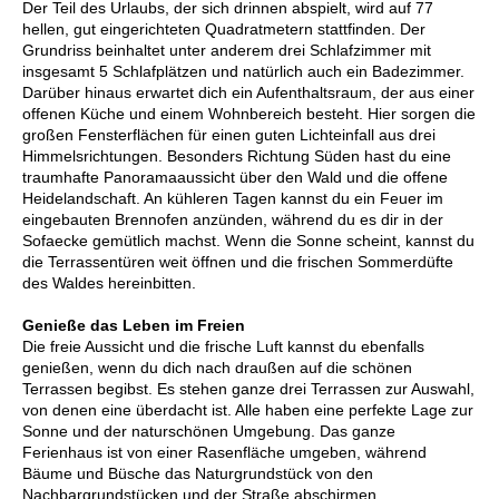
Der Teil des Urlaubs, der sich drinnen abspielt, wird auf 77
hellen, gut eingerichteten Quadratmetern stattfinden. Der
Grundriss beinhaltet unter anderem drei Schlafzimmer mit
insgesamt 5 Schlafplätzen und natürlich auch ein Badezimmer.
Darüber hinaus erwartet dich ein Aufenthaltsraum, der aus einer
offenen Küche und einem Wohnbereich besteht. Hier sorgen die
großen Fensterflächen für einen guten Lichteinfall aus drei
Himmelsrichtungen. Besonders Richtung Süden hast du eine
traumhafte Panoramaaussicht über den Wald und die offene
Heidelandschaft. An kühleren Tagen kannst du ein Feuer im
eingebauten Brennofen anzünden, während du es dir in der
Sofaecke gemütlich machst. Wenn die Sonne scheint, kannst du
die Terrassentüren weit öffnen und die frischen Sommerdüfte
des Waldes hereinbitten.
Genieße das Leben im Freien
Die freie Aussicht und die frische Luft kannst du ebenfalls
genießen, wenn du dich nach draußen auf die schönen
Terrassen begibst. Es stehen ganze drei Terrassen zur Auswahl,
von denen eine überdacht ist. Alle haben eine perfekte Lage zur
Sonne und der naturschönen Umgebung. Das ganze
Ferienhaus ist von einer Rasenfläche umgeben, während
Bäume und Büsche das Naturgrundstück von den
Nachbargrundstücken und der Straße abschirmen.