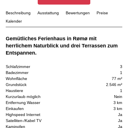
Beschreibung
Ausstattung
Bewertungen
Preise
Kalender
Gemütliches Ferienhaus in Rømø mit
herrlichem Naturblick und drei Terrassen zum
Entspannen.
Schlafzimmer
3
Badezimmer
1
Wohnfläche
77 m²
Grundstück
2.546 m²
Haustiere
1
Kurzurlaub möglich
Nein
Entfernung Wasser
3 km
Einkaufen
3 km
Highspeed Internet
Ja
Satelliten-/Kabel TV
Ja
Kaminofen
Ja