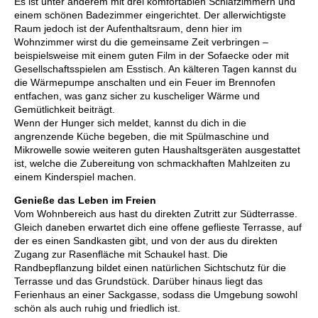
Es ist unter anderem mit drei komfortablen Schlafzimmern und
einem schönen Badezimmer eingerichtet. Der allerwichtigste
Raum jedoch ist der Aufenthaltsraum, denn hier im
Wohnzimmer wirst du die gemeinsame Zeit verbringen –
beispielsweise mit einem guten Film in der Sofaecke oder mit
Gesellschaftsspielen am Esstisch. An kälteren Tagen kannst du
die Wärmepumpe anschalten und ein Feuer im Brennofen
entfachen, was ganz sicher zu kuscheliger Wärme und
Gemütlichkeit beiträgt.
Wenn der Hunger sich meldet, kannst du dich in die
angrenzende Küche begeben, die mit Spülmaschine und
Mikrowelle sowie weiteren guten Haushaltsgeräten ausgestattet
ist, welche die Zubereitung von schmackhaften Mahlzeiten zu
einem Kinderspiel machen.
Genieße das Leben im Freien
Vom Wohnbereich aus hast du direkten Zutritt zur Südterrasse.
Gleich daneben erwartet dich eine offene geflieste Terrasse, auf
der es einen Sandkasten gibt, und von der aus du direkten
Zugang zur Rasenfläche mit Schaukel hast. Die
Randbepflanzung bildet einen natürlichen Sichtschutz für die
Terrasse und das Grundstück. Darüber hinaus liegt das
Ferienhaus an einer Sackgasse, sodass die Umgebung sowohl
schön als auch ruhig und friedlich ist.