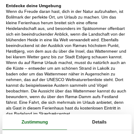
Entdecke deine Umgebung
Wenn du Freude daran hast, dich in der Natur aufzuhalten, ist
Bolilmark der perfekte Ort, um Urlaub zu machen. Um das
kleine Ferienhaus herum breitet sich eine offene
Heidelandschaft aus, und besonders im Spätsommer offenbart
sich ein beeindruckender Anblick, wenn die Landschaft von der
blühenden Heide in eine lila Welt verwandelt wird. Ebenfalls
beeindruckend ist der Ausblick von Rømøs höchstem Punkt,
Høstbjerg, von dem aus du über die Insel, das Wattenmeer und
bei klarem Wetter ganz bis zur Stadt Esbjerg schauen kannst.
Wenn du auf Rømø Urlaub machst, musst du natürlich auch an
die Küste – entweder um am schönen Strand in Lakolk zu
baden oder um das Wattenmeer näher in Augenschein zu
nehmen, das auf der UNESCO Weltnaturerbenliste steht. Dort
kannst du beispielsweise Austern sammeln und Vögel
beobachten. Die Aussicht über das Wattenmeer kannst du auch
bewundern, wenn du über den Rømø-Damm aufs Festland
fährst. Eine Fahrt, die sich mehrmals im Urlaub anbietet, denn
als Gast in diesem Ferienhaus hast du kostenlosen Eintritt in
das Badeland im Skærbækcentret.
Zustimmung
Details
Raumaufteilung