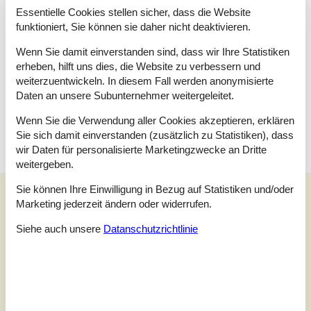
Schlafzimmer
Essentielle Cookies stellen sicher, dass die Website
Einzelbett - 90 x 200
funktioniert, Sie können sie daher nicht deaktivieren.
Einzelbett - 90 x 200
Wenn Sie damit einverstanden sind, dass wir Ihre Statistiken
Schlafzimmer
erheben, hilft uns dies, die Website zu verbessern und
Doppelbett - 180 x 200
weiterzuentwickeln. In diesem Fall werden anonymisierte
Daten an unsere Subunternehmer weitergeleitet.
Schlafzimmer
Doppelbett - 140 x 200
Wenn Sie die Verwendung aller Cookies akzeptieren, erklären
Sie sich damit einverstanden (zusätzlich zu Statistiken), dass
wir Daten für personalisierte Marketingzwecke an Dritte
weitergeben.
Sie können Ihre Einwilligung in Bezug auf Statistiken und/oder
Unsere Gästebewertungen
Marketing jederzeit ändern oder widerrufen.
Unsere Gästebewertungen
Siehe auch unsere
Datanschutzrichtlinie
5,0
Bezogen auf
1
Bewertung
Bewertung ist vom 06.07.2025