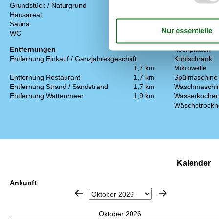
Küchengerät
Grundstück / Naturgrund
2500 m²
Abzugshaube
Hausareal
61 m²
Backofen
Sauna
Gefriertruhe
WC
Kaffeemaschi
Entfernungen
Kochplatten
Entfernung Einkauf / Ganzjahresgeschäft
Kühlschrank
1,7 km
Mikrowelle
Entfernung Restaurant
1,7 km
Spülmaschine
Entfernung Strand / Sandstrand
1,7 km
Waschmaschi
Entfernung Wattenmeer
1,9 km
Wasserkocher
Wäschetrockn
Kalender
Ankunft
Oktober 2026