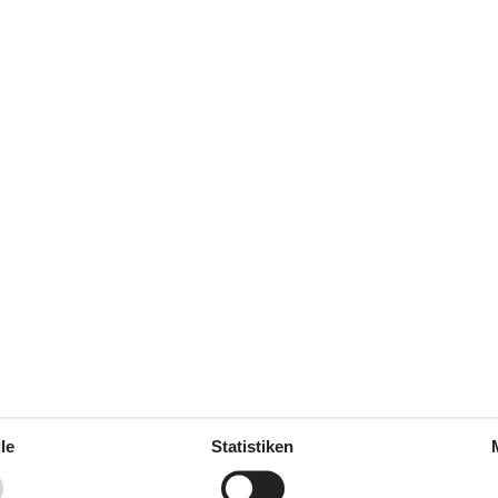
Siehe Häuser nebena
ung
Multimedien
g
Deutsche Kanäle
le
Statistiken
Dän. TV
Kabel TV
TV