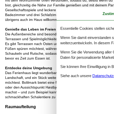
mit dem Wohnzimmer offen verbunden, sodass du, selbst wenn du m
bist, gleichzeitig die Nähe zur Familie genießen und mit deinem Part
Gesellschaftsspiele und leckere Mahlzeiten, und im komfortablen Sof
Zusti
Badezimmer und drei Schlafzimmer gehören zur Raumaufteilung, s
übrigens auch im Haus willkommen.
Essentielle Cookies stellen siche
Genieße das Leben im Freien
Die Außenbereiche sind besonders schön, denn es gibt viel Platz
Wenn Sie damit einverstanden sin
Terrassen und Spielmöglichkeiten gut ab, sodass du und deine Fa
weiterzuentwickeln. In diesem F
Es gibt Terrassen nach Osten und Westen, und du kannst dich auc
Füßen spüren möchtest, während du deinen Vormittagskaffee trinkst
Wenn Sie die Verwendung aller Co
Schaukeln und Rutsche, sodass die Kinder beschäftigt sind, währe
Daten für personalisierte Marke
bevor es Zeit zum Essen ist.
Sie können Ihre Einwilligung in 
Entdecke deine Umgebung
Das Ferienhaus liegt wunderbar im gemütlichen und friedlichen Feri
Siehe auch unsere
Datanschutzri
Landschaft, und ein Stück weiter den Ringvejen hinunter kannst d
möchtest. Bolilmark bietet eine fantastische Heidelandschaft, und b
oder den Aussichtspunkt Høstbjerg besteigen. Das Wattenmeer kan
machst – und zum Beispiel kannst du an einer geführten Austernsafa
schmackhaften Schalentiere zu sammeln.
Raumaufteilung