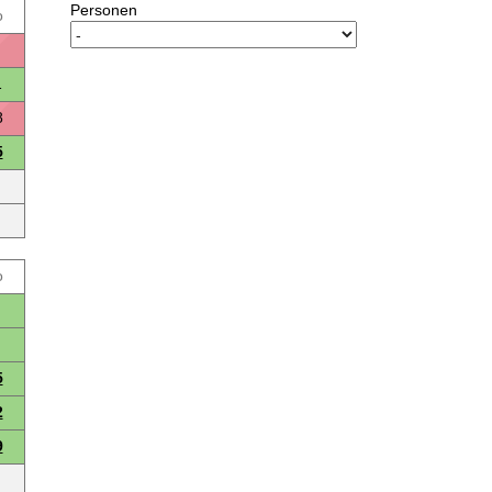
Personen
o
1
8
5
o
5
2
9