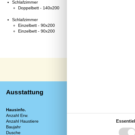
Schlafzimmer
Doppelbett - 140x200
Schlafzimmer
Einzelbett - 90x200
Einzelbett - 90x200
Ausstattung
Hausinfo.
Energie/Heiz
Anzahl Erw.
4
Elektroheizun
Essentiel
Anzahl Haustiere
2
Kaminofen
Baujahr
1986
Wärmepumpe
Dusche