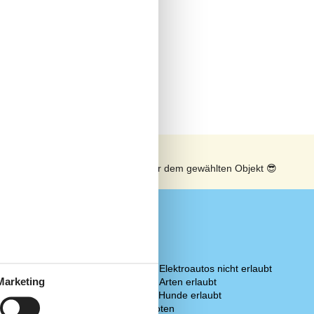
n
Sonnenstand über dem gewählten Objekt
😎
Regeln
Aufladung von Elektroautos nicht erlaubt
Marketing
Haustiere: alle Arten erlaubt
Haustiere: nur Hunde erlaubt
Rauchen verboten