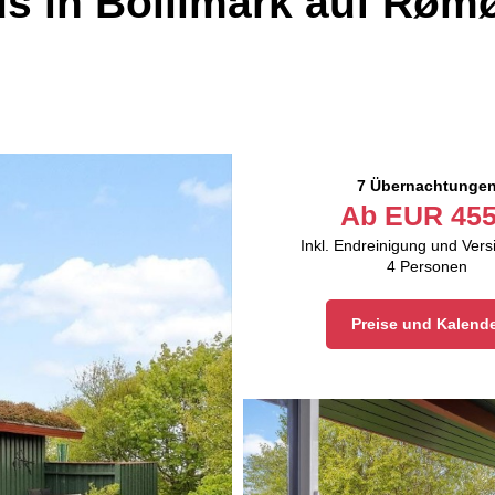
s in Bolilmark auf Røm
7 Übernachtunge
Ab
EUR
455
Inkl. Endreinigung und Ver
4
Personen
Preise und Kalend