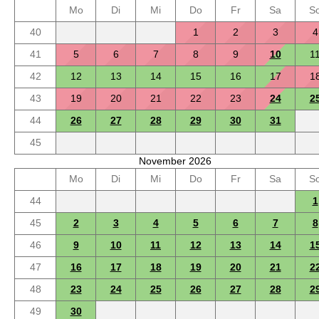
Mo
Di
Mi
Do
Fr
Sa
S
40
1
2
3
4
41
5
6
7
8
9
10
1
42
12
13
14
15
16
17
1
43
19
20
21
22
23
24
2
44
26
27
28
29
30
31
45
November 2026
Mo
Di
Mi
Do
Fr
Sa
S
44
1
45
2
3
4
5
6
7
8
46
9
10
11
12
13
14
1
47
16
17
18
19
20
21
2
48
23
24
25
26
27
28
2
49
30