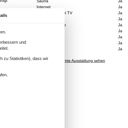
tigt
Sauna
Ja
Internet
Ja
Satelliten-/Kabel TV
Ja
ails
Kaminofen
Ja
Waschmaschine
Ja
Trockner
Ja
ren.
Geschirrspüler
Ja
men
verbessern und
Nichtraucher
Ja
nt.
itet.
Klimafreundlich
Ja
it
 zu Statistiken), dass wir
n,
Gesamte Ausstattung sehen
ufen.
fene
ehen
hen