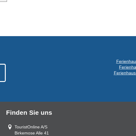
Ferienhau
Ferienha
Ferienhaus
Finden Sie uns
TouristOnline A/S
Birkemose Alle 41