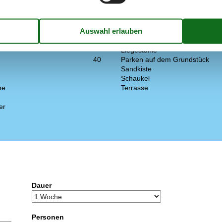
e
WI-FI
Draußen
30
Gartenmöbel
ne
Grill
Liegestühle
40
Parken auf dem Grundstück
Sandkiste
Schaukel
ne
Terrasse
er
Dauer
Personen