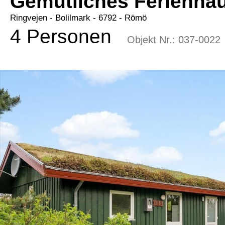
Gemütliches Ferienhau
Ringvejen
 - Bolilmark
 - 6792
 - Römö
4 Personen
Objekt Nr.:
037-0022