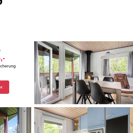
ø
n
,-
sicherung
er