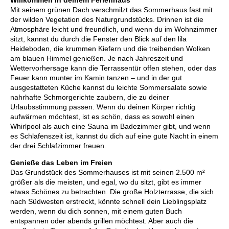
Willkommen in deinem Ferienhaus
Mit seinem grünen Dach verschmilzt das Sommerhaus fast mit
der wilden Vegetation des Naturgrundstücks. Drinnen ist die
Atmosphäre leicht und freundlich, und wenn du im Wohnzimmer
sitzt, kannst du durch die Fenster den Blick auf den lila
Heideboden, die krummen Kiefern und die treibenden Wolken
am blauen Himmel genießen. Je nach Jahreszeit und
Wettervorhersage kann die Terrassentür offen stehen, oder das
Feuer kann munter im Kamin tanzen – und in der gut
ausgestatteten Küche kannst du leichte Sommersalate sowie
nahrhafte Schmorgerichte zaubern, die zu deiner
Urlaubsstimmung passen. Wenn du deinen Körper richtig
aufwärmen möchtest, ist es schön, dass es sowohl einen
Whirlpool als auch eine Sauna im Badezimmer gibt, und wenn
es Schlafenszeit ist, kannst du dich auf eine gute Nacht in einem
der drei Schlafzimmer freuen.
Genieße das Leben im Freien
Das Grundstück des Sommerhauses ist mit seinen 2.500 m²
größer als die meisten, und egal, wo du sitzt, gibt es immer
etwas Schönes zu betrachten. Die große Holzterrasse, die sich
nach Südwesten erstreckt, könnte schnell dein Lieblingsplatz
werden, wenn du dich sonnen, mit einem guten Buch
entspannen oder abends grillen möchtest. Aber auch die