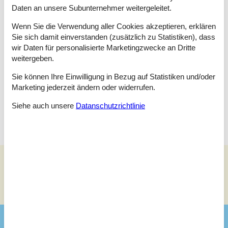
Raumaufteilung
Daten an unsere Subunternehmer weitergeleitet.
Schlafzimmer
Wenn Sie die Verwendung aller Cookies akzeptieren, erklären
Einzelbett - 90x200
Sie sich damit einverstanden (zusätzlich zu Statistiken), dass
Einzelbett - 90x200
wir Daten für personalisierte Marketingzwecke an Dritte
weitergeben.
Schlafzimmer
Einzelbett - 80x200
Sie können Ihre Einwilligung in Bezug auf Statistiken und/oder
Marketing jederzeit ändern oder widerrufen.
Schlafzimmer
Doppelbett - 160x200
Siehe auch unsere
Datanschutzrichtlinie
Siehe Häuser nebenan
Sonnenstand über dem gewählten Objekt
😎
Ausstattung