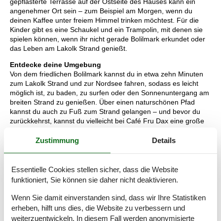
gepflasterte Terrasse auf der Ostseite des Hauses kann ein
angenehmer Ort sein – zum Beispiel am Morgen, wenn du
deinen Kaffee unter freiem Himmel trinken möchtest. Für die
Kinder gibt es eine Schaukel und ein Trampolin, mit denen sie
spielen können, wenn ihr nicht gerade Bolilmark erkundet oder
das Leben am Lakolk Strand genießt.
Entdecke deine Umgebung
Von dem friedlichen Bolilmark kannst du in etwa zehn Minuten
zum Lakolk Strand und zur Nordsee fahren, sodass es leicht
möglich ist, zu baden, zu surfen oder den Sonnenuntergang am
breiten Strand zu genießen. Über einen naturschönen Pfad
kannst du auch zu Fuß zum Strand gelangen – und bevor du
zurückkehrst, kannst du vielleicht bei Café Fru Dax eine große
Waffel mit Eis genießen, um deine Energiereserven aufzufüllen.
Die Wander- und Lauftouren deines Urlaubs können auch
Zustimmung
Details
passend in der großartigen Heidelandschaft von Bolilmark
stattfinden, mit einem schnellen Abstecher zur Tvismark
Plantage oder einer Tour zum Aussichtspunkt Høstbjerg. Wenn
Essentielle Cookies stellen sicher, dass die Website
dein Urlaub auf Rømø stattfindet, hast du reichlich Gelegenheit,
funktioniert, Sie können sie daher nicht deaktivieren.
das Wattenmeer besser kennenzulernen, und wenn du gerne
Golf spielst, kannst du nach Havneby im Süden der Insel fahren,
Wenn Sie damit einverstanden sind, dass wir Ihre Statistiken
um den guten Linksplatz auszuprobieren.
erheben, hilft uns dies, die Website zu verbessern und
weiterzuentwickeln. In diesem Fall werden anonymisierte