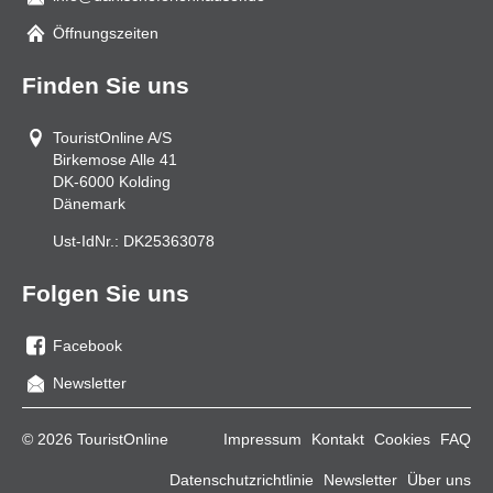
Mail
Öffnungszeiten
Finden Sie uns
TouristOnline A/S
Birkemose Alle 41
DK-6000
Kolding
Dänemark
Ust-IdNr.:
DK25363078
Folgen Sie uns
Facebook
Sie
Newsletter
uns
auf
© 2026 TouristOnline
Impressum
Kontakt
Cookies
FAQ
Facebook
Datenschutzrichtlinie
Newsletter
Über uns