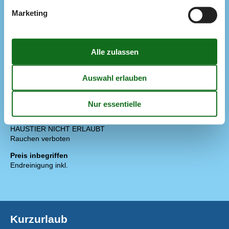
Draußen
Marketing
Gartenmöbel
Grill
Kohlegrill
Liegestühle
Parken auf dem Grundstück
Schaukel
Terrasse
Diverse
Stockbett
70x200
Regeln
Aufladung von Elektroautos nicht erlaubt
HAUSTIER NICHT ERLAUBT
Rauchen verboten
Preis inbegriffen
Endreinigung inkl.
Kurzurlaub