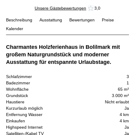
Unsere Gästebewertungen
3,0
Beschreibung
Ausstattung
Bewertungen
Preise
Kalender
Charmantes Holzferienhaus in Bolilmark mit
großem Naturgrundstück und moderner
Ausstattung für entspannte Urlaubstage.
Schlafzimmer
3
Badezimmer
1
Wohnfläche
65 m²
Grundstück
3.000 m²
Haustiere
Nicht erlaubt
Kurzurlaub möglich
Ja
Entfernung Wasser
4 km
Einkaufen
4 km
Highspeed Internet
Ja
Satelliten-/Kabel TV
Ja