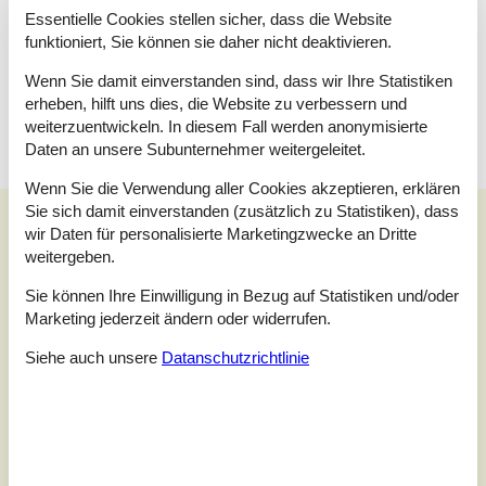
Essentielle Cookies stellen sicher, dass die Website
Raumaufteilung
funktioniert, Sie können sie daher nicht deaktivieren.
Schlafzimmer
Wenn Sie damit einverstanden sind, dass wir Ihre Statistiken
Doppelbett - 170 x 200
erheben, hilft uns dies, die Website zu verbessern und
weiterzuentwickeln. In diesem Fall werden anonymisierte
Daten an unsere Subunternehmer weitergeleitet.
Wenn Sie die Verwendung aller Cookies akzeptieren, erklären
Sie sich damit einverstanden (zusätzlich zu Statistiken), dass
Unsere Gästebewertungen
wir Daten für personalisierte Marketingzwecke an Dritte
Unsere Gästebewertungen
weitergeben.
Sie können Ihre Einwilligung in Bezug auf Statistiken und/oder
3,0
Marketing jederzeit ändern oder widerrufen.
Bezogen auf
1
Bewertung
Siehe auch unsere
Datanschutzrichtlinie
Bewertung ist vom 15.08.2021
5
(0)
4
(0)
3
(1)
2
(0)
1
(0)