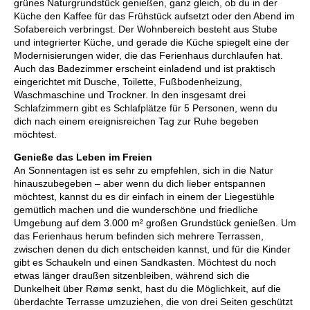
grünes Naturgrundstück genießen, ganz gleich, ob du in der
Küche den Kaffee für das Frühstück aufsetzt oder den Abend im
Sofabereich verbringst. Der Wohnbereich besteht aus Stube
und integrierter Küche, und gerade die Küche spiegelt eine der
Modernisierungen wider, die das Ferienhaus durchlaufen hat.
Auch das Badezimmer erscheint einladend und ist praktisch
eingerichtet mit Dusche, Toilette, Fußbodenheizung,
Waschmaschine und Trockner. In den insgesamt drei
Schlafzimmern gibt es Schlafplätze für 5 Personen, wenn du
dich nach einem ereignisreichen Tag zur Ruhe begeben
möchtest.
Genieße das Leben im Freien
An Sonnentagen ist es sehr zu empfehlen, sich in die Natur
hinauszubegeben – aber wenn du dich lieber entspannen
möchtest, kannst du es dir einfach in einem der Liegestühle
gemütlich machen und die wunderschöne und friedliche
Umgebung auf dem 3.000 m² großen Grundstück genießen. Um
das Ferienhaus herum befinden sich mehrere Terrassen,
zwischen denen du dich entscheiden kannst, und für die Kinder
gibt es Schaukeln und einen Sandkasten. Möchtest du noch
etwas länger draußen sitzenbleiben, während sich die
Dunkelheit über Rømø senkt, hast du die Möglichkeit, auf die
überdachte Terrasse umzuziehen, die von drei Seiten geschützt