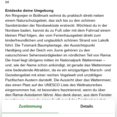
ist.
Entdecke deine Umgebung
Am Ringvejen in Bolilmark wohnst du praktisch direkt neben
einem Naturschutzgebiet, das sich bis zu den schönen
Sandstränden der Nordseeküste erstreckt. Möchtest du in der
Nordsee baden, kannst du zu Fuß oder mit dem Fahrrad einem
kleinen Pfad folgen, der vom Ferienhausgebiet direkt zum
kinderfreundlichen und unglaublich schönen Strand von Lakolk
führt. Die Tvismark Baumplantage, der Aussichtspunkt
Høstbjerg und der Deich von Juvre gehören zu den
naturschönen Sehenswürdigkeiten im nördlichen Teil von Rømø.
Die Insel liegt übrigens mitten im Nationalpark Wattenmeer –
und, wie der Name schon ankündigt, ist gerade das Wattenmeer
eine bedeutende Attraktion, da es ein einzigartiges Marsch- und
Gezeitengebiet mit einer reichen Vogelwelt und unzähligen
Pazifischen Austern darstellt. Die Aussicht über das Wattenmeer,
das einen Platz auf der UNESCO Liste des Weltnaturerbes
eingenommen hat, ist besonders faszinierend, wenn du über
den Rømø-Autodamm fährst. Also denk daran, aus dem Fenster
zu schauen, wenn du einen Ausflug auf das Festland machst,
um beispielsweise der Schwimmhalle im Skærbækcentret einen
Zustimmung
Details
Besuch abzustatten, in die du als Gast in diesem Ferienhaus
kostenlosen Eintritt hast.