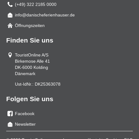
(+49) 322 2185 0000
info@danischeferienhauser.de
Mail
Öffnungszeiten
Finden Sie uns
TouristOnline A/S
Birkemose Alle 41
DK-6000
Kolding
Dänemark
Ust-IdNr.:
DK25363078
Folgen Sie uns
Facebook
Sie
Newsletter
uns
auf