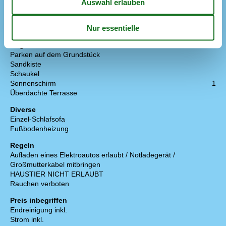
Draußen
Gartenmöbel
Grill
Liegestühle
1
Parken auf dem Grundstück
Sandkiste
Schaukel
Sonnenschirm
1
Überdachte Terrasse
Diverse
Einzel-Schlafsofa
Fußbodenheizung
Regeln
Aufladen eines Elektroautos erlaubt / Notladegerät /
Großmutterkabel mitbringen
HAUSTIER NICHT ERLAUBT
Rauchen verboten
Preis inbegriffen
Endreinigung inkl.
Strom inkl.