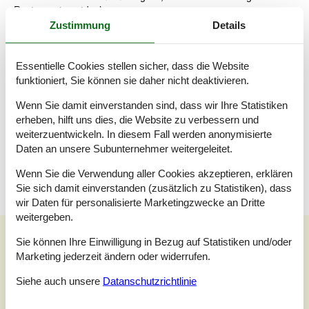
Restaurants entdecken.
Zustimmung
Details
Raumaufteilung
Schlafzimmer
Essentielle Cookies stellen sicher, dass die Website
Etagenbett - 80 x 200
funktioniert, Sie können sie daher nicht deaktivieren.
Schlafzimmer
Wenn Sie damit einverstanden sind, dass wir Ihre Statistiken
Doppelbett - 180 x 200
erheben, hilft uns dies, die Website zu verbessern und
weiterzuentwickeln. In diesem Fall werden anonymisierte
Schlafzimmer
Daten an unsere Subunternehmer weitergeleitet.
Doppelbett - 140 x 200
Wenn Sie die Verwendung aller Cookies akzeptieren, erklären
Sie sich damit einverstanden (zusätzlich zu Statistiken), dass
wir Daten für personalisierte Marketingzwecke an Dritte
weitergeben.
Unsere Gästebewertungen
Sie können Ihre Einwilligung in Bezug auf Statistiken und/oder
Marketing jederzeit ändern oder widerrufen.
Unsere Gästebewertungen
Siehe auch unsere
Datanschutzrichtlinie
4,5
Bezogen auf
2
Bewertungen