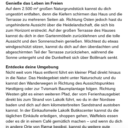
Genieße das Leben im Freien
Auf dem 2.500 m² großen Naturgrundstück kannst du dich
ungestört entfalten, denn die Kiefern schirmen das Haus und die
Terrasse zu mehreren Seiten ab. Richtung Osten jedoch hast du
ungehinderte Aussicht über die Heidelandschaft, die sich bis
zum Horizont erstreckt. Auf der großen Terrasse des Hauses
kannst du dich in den Gartenmöbeln zurücklehnen und die tolle
Aussicht und den Sonnenschein genießen. Möchtest du etwas
windgeschützt sitzen, kannst du dich auf den überdachten und
abgeschirmten Teil der Terrasse zurückziehen, während die
Sonne untergeht und die Dunkelheit sich über Bolilmark senkt.
Entdecke deine Umgebung
Nicht weit vom Haus entfernt führt ein kleiner Pfad direkt hinaus
in die Natur. Das Heidegebiet steht unter Naturschutz und du
kannst den Wanderwegen in Richtung des Aussichtspunktes
Høstbjerg oder zur Tvismark Baumplantage folgen. Richtung
Westen gibt es einen weiteren Pfad, der vom Ferienhausgebiet
direkt bis zum Strand von Lakolk führt, wo du in der Nordsee
baden und dich auf dem kilometerbreiten Sandstrand austoben
kannst. In der Einkaufsmeile Lakolk Butikscenter kannst du die
täglichen Einkäufe erledigen, shoppen gehen, Waffeleis essen
oder es dir in einem Café gemütlich machen – und wenn du dich
in andere Orte von Rømø begibst, kannst du weitere gute