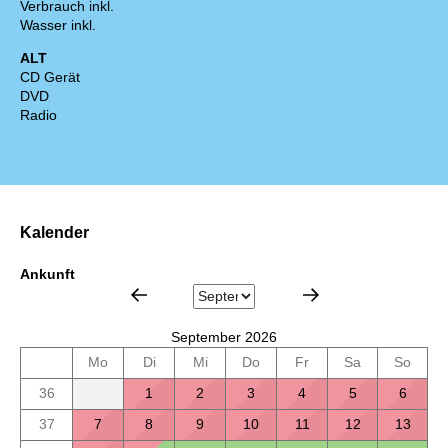
Verbrauch inkl.
Wasser inkl.
ALT
CD Gerät
DVD
Radio
Kalender
Ankunft
September 2026
Mo
Di
Mi
Do
Fr
Sa
So
36
1
2
3
4
5
6
37
7
8
9
10
11
12
13