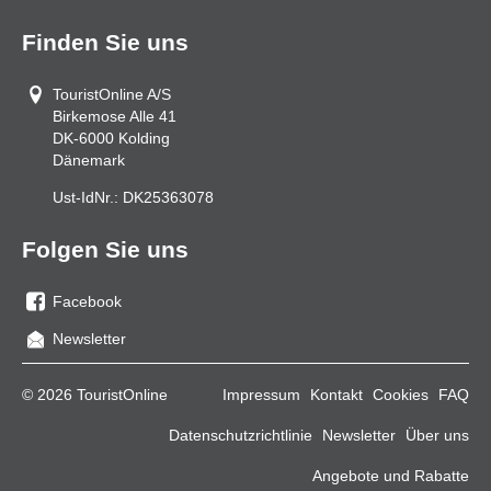
Finden Sie uns
TouristOnline A/S
Birkemose Alle 41
DK-6000
Kolding
Dänemark
Ust-IdNr.:
DK25363078
Folgen Sie uns
Facebook
Sie
Newsletter
uns
auf
© 2026 TouristOnline
Impressum
Kontakt
Cookies
FAQ
Facebook
Datenschutzrichtlinie
Newsletter
Über uns
Angebote und Rabatte