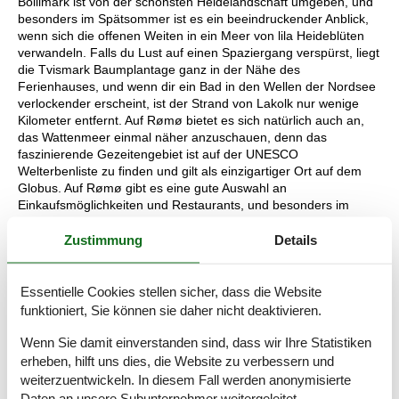
Bolilmark ist von der schönsten Heidelandschaft umgeben, und
besonders im Spätsommer ist es ein beeindruckender Anblick,
wenn sich die offenen Weiten in ein Meer von lila Heideblüten
verwandeln. Falls du Lust auf einen Spaziergang verspürst, liegt
die Tvismark Baumplantage ganz in der Nähe des
Ferienhauses, und wenn dir ein Bad in den Wellen der Nordsee
verlockender erscheint, ist der Strand von Lakolk nur wenige
Kilometer entfernt. Auf Rømø bietet es sich natürlich auch an,
das Wattenmeer einmal näher anzuschauen, denn das
faszinierende Gezeitengebiet ist auf der UNESCO
Welterbenliste zu finden und gilt als einzigartiger Ort auf dem
Globus. Auf Rømø gibt es eine gute Auswahl an
Einkaufsmöglichkeiten und Restaurants, und besonders im
Sommer gibt es Straßenstände, an denen du örtlich
Zustimmung
Details
produzierten Honig und Gemüse der Saison erwerben kannst.
Raumaufteilung
Essentielle Cookies stellen sicher, dass die Website
Schlafzimmer
funktioniert, Sie können sie daher nicht deaktivieren.
Doppelbett - 140 x 200
Wenn Sie damit einverstanden sind, dass wir Ihre Statistiken
Schlafzimmer
erheben, hilft uns dies, die Website zu verbessern und
Etagenbett - 90 x 190
weiterzuentwickeln. In diesem Fall werden anonymisierte
Daten an unsere Subunternehmer weitergeleitet.