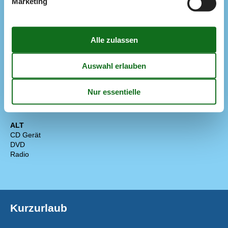
Marketing
Diverse
Fußbodenheizung
Regeln
Aufladung von Elektroautos nicht erlaubt
Haustiere: alle Arten erlaubt
Rauchen verboten
Preis inbegriffen
Endreinigung inkl.
Wasser inkl.
ALT
CD Gerät
DVD
Radio
Kurzurlaub