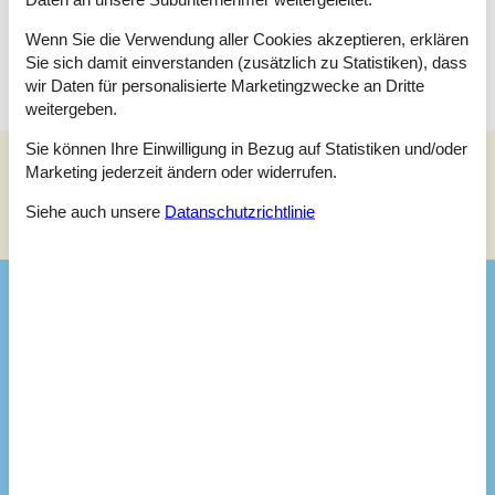
Schlafzimmer
Doppelbett - 180 x 200
Wenn Sie die Verwendung aller Cookies akzeptieren, erklären
Sie sich damit einverstanden (zusätzlich zu Statistiken), dass
wir Daten für personalisierte Marketingzwecke an Dritte
weitergeben.
Sie können Ihre Einwilligung in Bezug auf Statistiken und/oder
Marketing jederzeit ändern oder widerrufen.
Siehe Häuser nebenan
Siehe auch unsere
Datanschutzrichtlinie
Sonnenstand über dem gewählten Objekt
😎
Ausstattung
Hausinfo.
Anzahl Erw.
6
Anzahl Haustiere
2
Baujahr
1978
Dusche
Grundstück / Naturgrund
2600 m²
Hausareal
92 m²