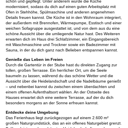
schön und gepflegt. Unter anderem wurde die Küche
modernisiert, sodass du dich auf einen guten Arbeitsplatz mit
Ofen in Stehhöhe, Spülmaschine und anderen angenehmen
Details freuen kannst. Die Küche ist in den Wohnraum integriert,
der außerdem mit Brennofen, Wärmepumpe, Esstisch und einer
weichen Sofagruppe ausgestattet ist, und von dem aus du eine
schöne Aussicht über die umliegende Natur hast. Des Weiteren
erwarten dich im Haus drei Schlafzimmer, ein Eingangsbereich
mit Waschmaschine und Trockner sowie ein Badezimmer mit
Sauna, in der du dich ganz nach Belieben entspannen kannst.
Genieße das Leben im Freien
Durch die Gartentür in der Stube hast du direkten Zugang zur
tollen, großen Terrasse. Ein herrlicher Ort, um die Seele
baumeln zu lassen, während du das schöne Wetter und die
Aussicht über die Heidelandschaft und die Nadelbäume genießt
– und nebenbei kannst du zwischen einem überdachten und
einem offenen Aufenthaltsort wählen. An der Ostseite des
Hauses erwartet dich eine weitere Terrasse, auf der du dich
besonders morgens an der Sonne erfreuen kannst.
Entdecke deine Umgebung
Das Ferienhaus liegt zurückgezogen auf einem 2.600 m²
großen Naturgrundstück, das an ein offenes Naturgebiet grenzt.