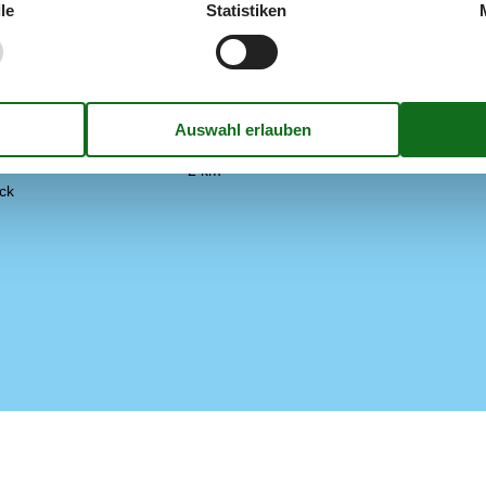
le
Statistiken
ussen
Einrichtung
m Strand (Meter)
1,7 km
Schlafzimmer
röße m2
2508
Anzahl Badezimmer
bensmittelgeschäft (Meter)
2 km
ck