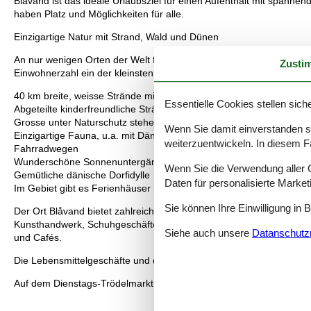
Blåvand ist das ideale Urlaubsziel für einen Aufenthalt mit spannend
haben Platz und Möglichkeiten für alle.
Einzigartige Natur mit Strand, Wald und Dünen
An nur wenigen Orten der Welt findet man eine so einzigartige Land
Zusti
Einwohnerzahl ein der kleinsten in Dänemark, aber flächenmässig ist
40 km breite, weisse Strände mit dem besten Badewasser in Däne
Essentielle Cookies stellen siche
Abgeteilte kinderfreundliche Strände, u.a. mit Parkmöchlichkeit di
Grosse unter Naturschutz stehende Wälder und Heide- und Dünengeb
Wenn Sie damit einverstanden sin
Einzigartige Fauna, u.a. mit Dänemarks grösstem Edelwildbestand
weiterzuentwickeln. In diesem F
Fahrradwegen
Wunderschöne Sonnenuntergänge und "helle Nächte"
Wenn Sie die Verwendung aller Co
Gemütliche dänische Dorfidylle
Daten für personalisierte Marke
Im Gebiet gibt es Ferienhäuser in allen Grössen und Preisklassen.
Sie können Ihre Einwilligung in 
Der Ort Blåvand bietet zahlreiche Shopping möglichkeiten, verschi
Kunsthandwerk, Schuhgeschäfte, Bernstein und Schmuckgeschäfte,Ke
Siehe auch unsere
Datanschutzri
und Cafés.
Die Lebensmittelgeschäfte und die meisten anderen Geschäfte habe
Auf dem Dienstags-Trödelmarkt, der in den Sommermonaten verans