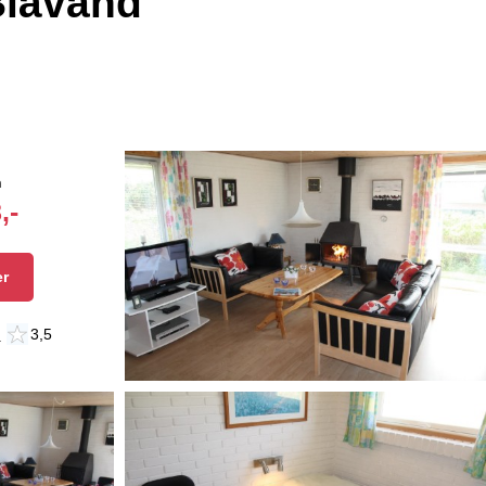
Blåvand
n
,-
er
n
3,5