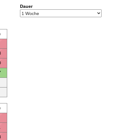
Dauer
o
3
0
7
o
1
8