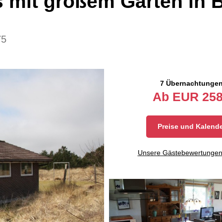
 mit großem Garten in 
75
7 Übernachtunge
Ab
EUR
258
Preise und Kalend
Unsere Gästebewertunge