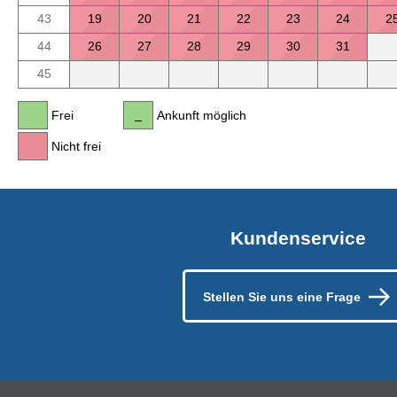
43
19
20
21
22
23
24
2
44
26
27
28
29
30
31
45
Frei
Ankunft möglich
Nicht frei
Kundenservice
Stellen Sie uns eine Frage