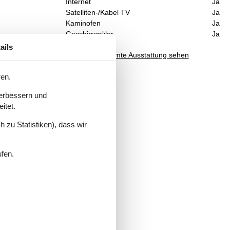
Internet
Ja
Satelliten-/Kabel TV
Ja
Kaminofen
Ja
Geschirrspüler
Ja
ails
Gesamte Ausstattung sehen
ren.
.
verbessern und
itet.
 zu Statistiken), dass wir
ufen.
s