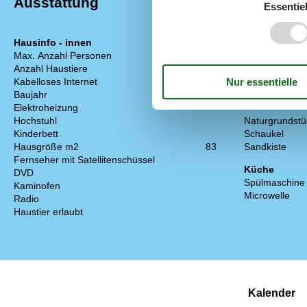
Ausstattung
Essentiel
Hausinfo - innen
Hausinfo - a
Max. Anzahl Personen
5
Entfernung zu
Anzahl Haustiere
2
Grundstücksg
Kabelloses Internet
Steinhaus
Baujahr
1974
Entfernung Le
Elektroheizung
Hochstuhl
Naturgrundstü
Kinderbett
Schaukel
Hausgröße m2
83
Sandkiste
Fernseher mit Satellitenschüssel
Küche
DVD
Spülmaschine
Kaminofen
Microwelle
Radio
Haustier erlaubt
Kalender