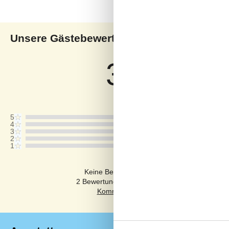
Unsere Gästebewertungen
Uns
3,5
Bezogen auf
4
Bewertung
Letzte Bewertung ist vom 02.08.2026
5
4
3
2
1
Kommentare
Keine Bewertungen haben Kommentare auf
2 Bewertungen haben Kommentare in anderen