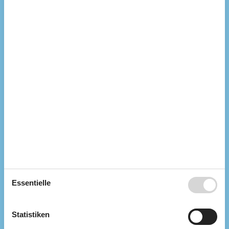
Draußen
Gartengrill
Gartenmöbel
Terrasse
Überdachte Terrasse
Drinnen
CD-Gerät
DVD-player
Internetzugang
Kamin / Holzofen
Radio
Sauna
Waschmaschine
Entfernung
Einkauf
1 km
Strand
2,5 km
Essentielle
Küche
Elektroherd
Gefriertruhe
Statistiken
Gefriertruhe 60-99 L