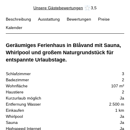
Unsere Gästebewertungen
3,5
Beschreibung
Ausstattung
Bewertungen
Preise
Kalender
Geräumiges Ferienhaus in Blåvand mit Sauna,
Whirlpool und großem Naturgrundstück für
entspannte Urlaubstage.
Schlafzimmer
3
Badezimmer
2
Wohnfläche
107 m²
Haustiere
2
Kurzurlaub möglich
Ja
Entfernung Wasser
2.500 m
Einkaufen
1 km
Whirlpool
Ja
Sauna
Ja
Highspeed Internet
Ja