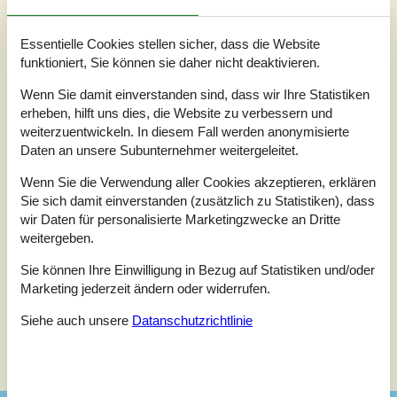
3,5
Bezogen auf
2
Bewertungen
Essentielle Cookies stellen sicher, dass die Website
funktioniert, Sie können sie daher nicht deaktivieren.
Letzte Bewertung ist vom 20.10.2024
Wenn Sie damit einverstanden sind, dass wir Ihre Statistiken
erheben, hilft uns dies, die Website zu verbessern und
5
(0)
weiterzuentwickeln. In diesem Fall werden anonymisierte
4
(1)
3
(1)
Daten an unsere Subunternehmer weitergeleitet.
2
(0)
1
(0)
Wenn Sie die Verwendung aller Cookies akzeptieren, erklären
Kommentare
Sie sich damit einverstanden (zusätzlich zu Statistiken), dass
Keine Bewertungen haben Kommentare auf Deutsch
wir Daten für personalisierte Marketingzwecke an Dritte
1 Bewertung hat einen Kommentar in einer anderen Sprache.
weitergeben.
Sie können Ihre Einwilligung in Bezug auf Statistiken und/oder
Marketing jederzeit ändern oder widerrufen.
Siehe auch unsere
Datanschutzrichtlinie
Siehe Häuser nebenan
Sonnenstand über dem gewählten Objekt
😎