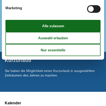
Kaffeemaschine
Kühlschrank
Marketing
Mikrowelle
Spülmaschine
Wellness
Sauna (beheizt, Innenbereich)
Spa (Innenbereich, 2 Personen)
Whirlpool
Kurzurlaub
Sie haben die Möglichkeit einen Kurzurlaub in ausgewählten
Zeiträumen des Jahres zu machen.
Kalender