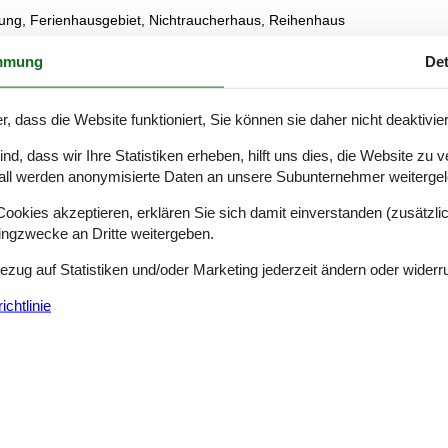
ung, Ferienhausgebiet, Nichtraucherhaus, Reihenhaus
mmung
Det
rfügung.
r, dass die Website funktioniert, Sie können sie daher nicht deaktivie
d, dass wir Ihre Statistiken erheben, hilft uns dies, die Website zu 
all werden anonymisierte Daten an unsere Subunternehmer weitergele
okies akzeptieren, erklären Sie sich damit einverstanden (zusätzlich
tingzwecke an Dritte weitergeben.
Siehe Häuser nebena
Bezug auf Statistiken und/oder Marketing jederzeit ändern oder widerr
chtlinie
en
(0)
(3)
(2)