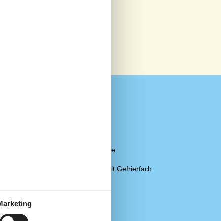
Küche
)
Abzugshaube
Elektroherd
Kaffeemaschine
Kühlschrank
Kühlschrank mit Gefrierfach
Mikrowelle
Spülmaschine
Marketing