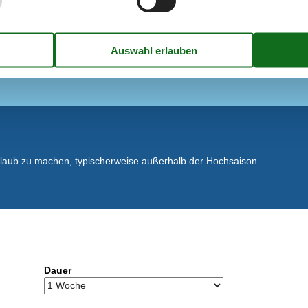
rmepumpe
Entfernung
rnsehen
Einkauf
Küste
Restaurant
 m²
60 m²
rlaub zu machen, typischerweise außerhalb der Hochsaison.
Dauer