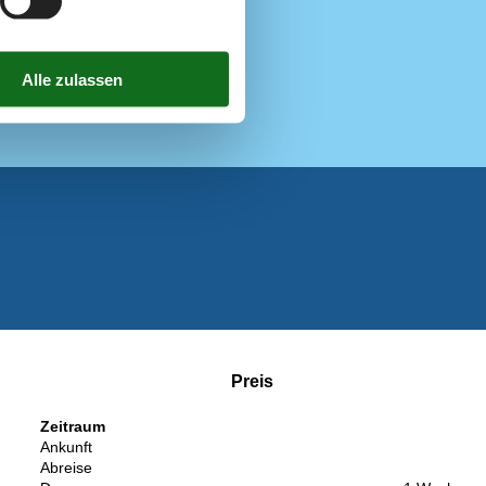
400 m
500 m
400 m
Preis
Zeitraum
Ankunft
Abreise