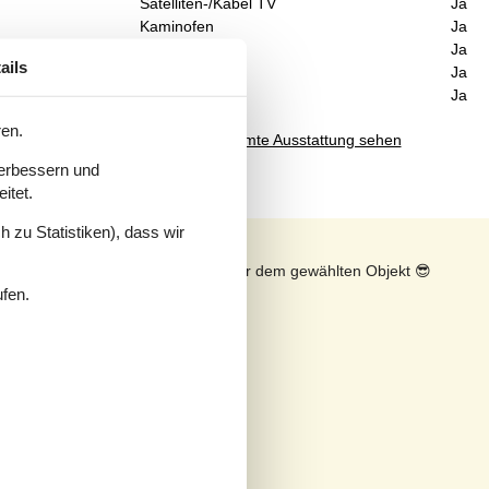
Satelliten-/Kabel TV
Ja
Kaminofen
Ja
Geschirrspüler
Ja
ails
Nichtraucher
Ja
Klimafreundlich
Ja
ren.
Gesamte Ausstattung sehen
verbessern und
itet.
 zu Statistiken), dass wir
n
Sonnenstand über dem gewählten Objekt
😎
ufen.