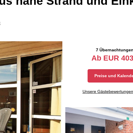
us nahe Strand und Ein
3
7 Übernachtunge
Ab
EUR
403
Preise und Kalend
Unsere Gästebewertunge