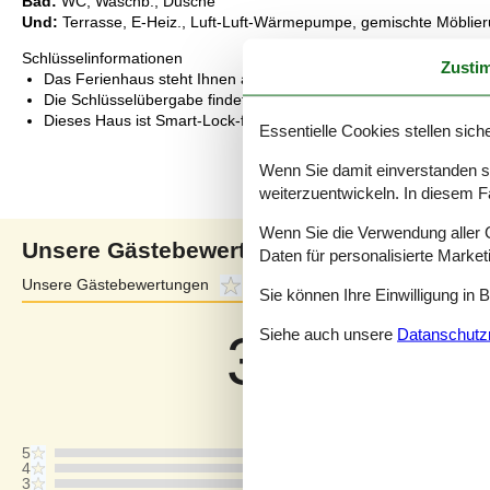
Bad:
WC, Waschb., Dusche
Und:
Terrasse, E-Heiz., Luft-Luft-Wärmepumpe, gemischte Möblier
Schlüsselinformationen
Zusti
Das Ferienhaus steht Ihnen am Anreisetag ab 16:00 Uhr zur Ve
Die Schlüsselübergabe findet am Haus statt.
Dieses Haus ist Smart-Lock-fähig
Essentielle Cookies stellen siche
Wenn Sie damit einverstanden sin
weiterzuentwickeln. In diesem F
Wenn Sie die Verwendung aller Co
Unsere Gästebewertungen
Daten für personalisierte Marke
Unsere Gästebewertungen
3,6
Externe Bewertungen
4,0
Sie können Ihre Einwilligung in 
Siehe auch unsere
Datanschutzri
3,6
Bezogen auf
5
Bewertung
Letzte Bewertung ist vom 17.04.2026
5
4
3