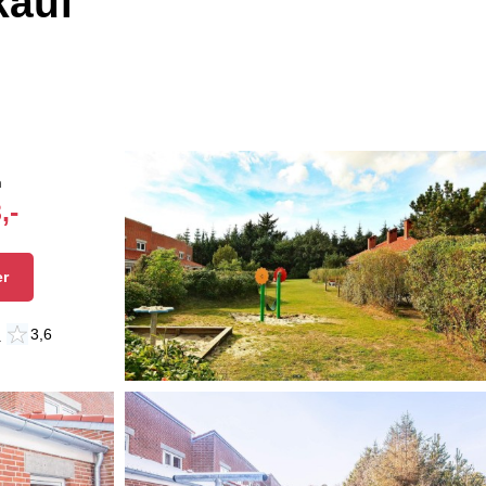
kauf
n
,-
er
n
3,6