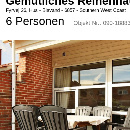
Gemütliches Reihenha
Fyrvej 26, Hus
 - Blavand
 - 6857
 - Southern West Coast
6 Personen
Objekt Nr.:
090-1888