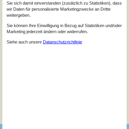
Sie sich damit einverstanden (zusätzlich zu Statistiken), dass
Unsere Gästebewertungen
Externe Bewertungen
wir Daten für personalisierte Marketingzwecke an Dritte
weitergeben.
4,0
Sie können Ihre Einwilligung in Bezug auf Statistiken und/oder
Marketing jederzeit ändern oder widerrufen.
1 externe Bewertung
Siehe auch unsere
Datanschutzrichtlinie
4,0
juni 2025
Einchecken:
4
Reinigung:
4
Komfort:
5
Lage:
4
Preis-Leistung:
2
Allgemein:
sehr gut, aber zu teuer, u.a. weil der direkte Meerblick fehlt
Siehe Häuser nebenan
Sonnenstand über dem gewählten Objekt
😎