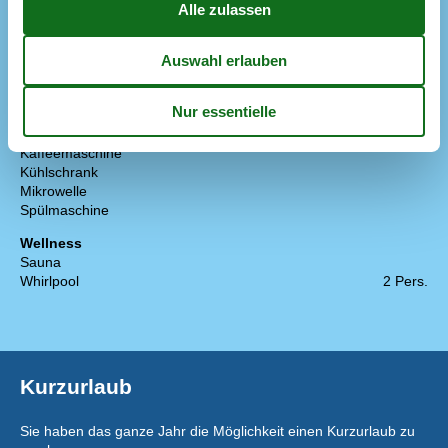
Nahe am Meer
Rauchfreies Haus
Küche
Abzugshaube
Die Küche verfügt über Warmwasser
Elektroherd
Gefriertruhe
50 l
Kaffeemaschine
Kühlschrank
Mikrowelle
Spülmaschine
Wellness
Sauna
Whirlpool
2 Pers.
Kurzurlaub
Sie haben das ganze Jahr die Möglichkeit einen Kurzurlaub zu