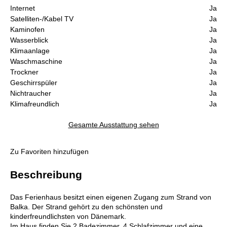
Internet
Ja
Satelliten-/Kabel TV
Ja
Kaminofen
Ja
Wasserblick
Ja
Klimaanlage
Ja
Waschmaschine
Ja
Trockner
Ja
Geschirrspüler
Ja
Nichtraucher
Ja
Klimafreundlich
Ja
Gesamte Ausstattung sehen
Zu Favoriten hinzufügen
Beschreibung
Das Ferienhaus besitzt einen eigenen Zugang zum Strand von
Balka. Der Strand gehört zu den schönsten und
kinderfreundlichsten von Dänemark.
Im Haus finden Sie 2 Badezimmer, 4 Schlafzimmer und eine