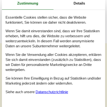
Zustimmung
Details
Badezimmer
WC mit warmem und kaltem Wasser, Dusche
Essentielle Cookies stellen sicher, dass die Website
Terrasse
Offene Terrasse
funktioniert, Sie können sie daher nicht deaktivieren.
Wenn Sie damit einverstanden sind, dass wir Ihre Statistiken
erheben, hilft uns dies, die Website zu verbessern und
weiterzuentwickeln. In diesem Fall werden anonymisierte
Daten an unsere Subunternehmer weitergeleitet.
Unsere Gästebewertungen
Wenn Sie die Verwendung aller Cookies akzeptieren, erklären
Unsere Gästebewertungen
Externe Bewertungen
Sie sich damit einverstanden (zusätzlich zu Statistiken), dass
wir Daten für personalisierte Marketingzwecke an Dritte
4,0
weitergeben.
Bezogen auf
1
Bewertung
Sie können Ihre Einwilligung in Bezug auf Statistiken und/oder
Marketing jederzeit ändern oder widerrufen.
Bewertung ist vom 03.07.2022
Siehe auch unsere
Datanschutzrichtlinie
5
(0)
4
(1)
3
(0)
2
(0)