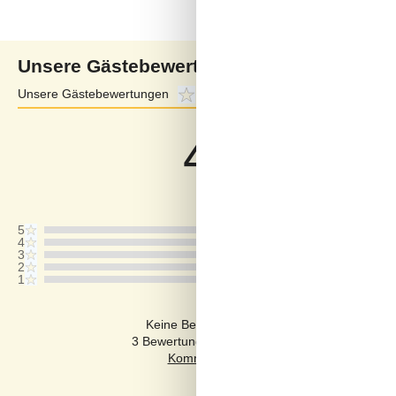
Unsere Gästebewertungen
Unsere Gästebewertungen
4,2
Externe Bewertungen
4,0
4,2
Bezogen auf
6
Bewertung
Letzte Bewertung ist vom 16.01.2026
5
4
3
2
1
Kommentare
Keine Bewertungen haben Kommentare auf
3 Bewertungen haben Kommentare in anderen