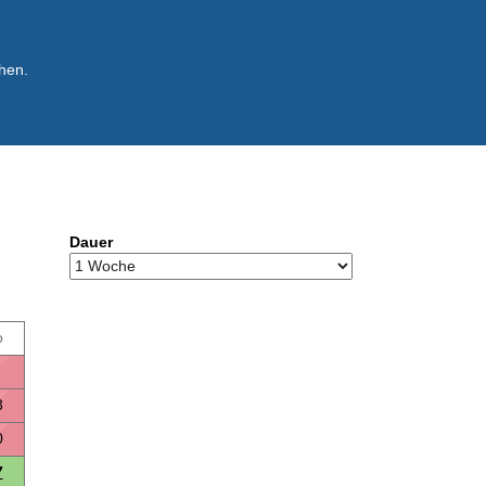
hen.
Dauer
o
3
0
7