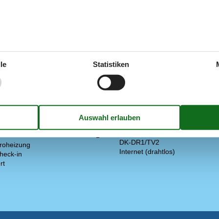
en.
le
Statistiken
Draußen
ere
1
Gartenmöbel
Grill
25 m²
Spiele für draussen
trockner
Elektrogeräte
s-Waschmaschine
1 DVD
sch und skandinavisch
1 Fernseher
1
DK-DR1/TV2
troheizung
Internet (drahtlos)
heck-in
rt