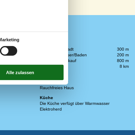
Marketing
In der Nähe
Die nächste Stadt
300 m
Entf. zum Wasser/Baden
200 m
Entfernung Einkauf
800 m
Golfplatz
8 km
Konzepte
Nahe am Meer
Rauchfreies Haus
Küche
Die Küche verfügt über Warmwasser
Elektroherd