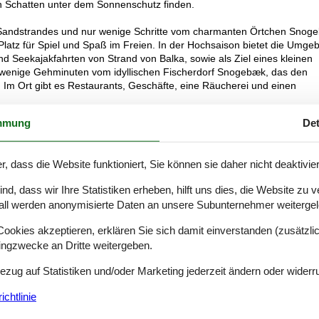
n Schatten unter dem Sonnenschutz finden.
en Sandstrandes und nur wenige Schritte vom charmanten Örtchen Snog
el Platz für Spiel und Spaß im Freien. In der Hochsaison bietet die Umge
d Seekajakfahrten von Strand von Balka, sowie als Ziel eines kleinen
r wenige Gehminuten vom idyllischen Fischerdorf Snogebæk, das den
m Ort gibt es Restaurants, Geschäfte, eine Räucherei und einen
mmung
Det
stische Tage für die ganze Familie vorprogrammiert.
r, dass die Website funktioniert, Sie können sie daher nicht deaktivie
d, dass wir Ihre Statistiken erheben, hilft uns dies, die Website zu 
all werden anonymisierte Daten an unsere Subunternehmer weitergele
okies akzeptieren, erklären Sie sich damit einverstanden (zusätzlich
tingzwecke an Dritte weitergeben.
Bezug auf Statistiken und/oder Marketing jederzeit ändern oder widerr
chtlinie