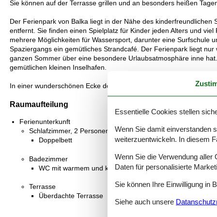
Sie können auf der Terrasse grillen und an besonders heißen Tage
Der Ferienpark von Balka liegt in der Nähe des kinderfreundlich
entfernt. Sie finden einen Spielplatz für Kinder jeden Alters und vi
mehrere Möglichkeiten für Wassersport, darunter eine Surfschule un
Spaziergangs ein gemütliches Strandcafé. Der Ferienpark liegt nu
ganzen Sommer über eine besondere Urlaubsatmosphäre inne hat. I
gemütlichen kleinen Inselhafen.
Zusti
In einer wunderschönen Ecke der Sonneninsel Bornholms sind fanta
Raumaufteilung
Essentielle Cookies stellen siche
Ferienunterkunft
Wenn Sie damit einverstanden sin
Schlafzimmer, 2 Personen
weiterzuentwickeln. In diesem F
Doppelbett
Wenn Sie die Verwendung aller Co
Badezimmer
Daten für personalisierte Marke
WC mit warmem und kaltem Wasser, Dusche
Sie können Ihre Einwilligung in 
Terrasse
Überdachte Terrasse
Siehe auch unsere
Datanschutzri