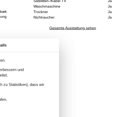
Satelliten-/Kabel TV
Ja
Waschmaschine
Ja
ebæk
Trockner
Ja
bung
Nichtraucher
Ja
Gesamte Ausstattung sehen
ails
ren.
verbessern und
itet.
 zu Statistiken), dass wir
ufen.