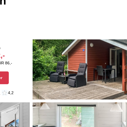
en
n
,-
UR 86,-
er
n
4,2