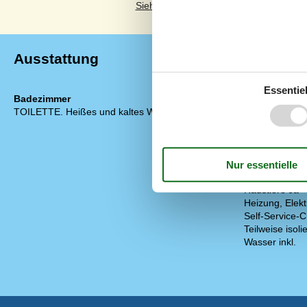
Siehe stattdessen 2 externe Bewertung
Ausstattung
Essentiel
Badezimmer
Diverse
TOILETTE. Heißes und kaltes Wasser
Anzahl Hausti
EL exkl.
Ferienhaus
Gemeinschafts
Gemeinschaft
Gericht, deut
Haustiere Ja
Heizung, Elek
Self-Service-C
Teilweise isolie
Wasser inkl.