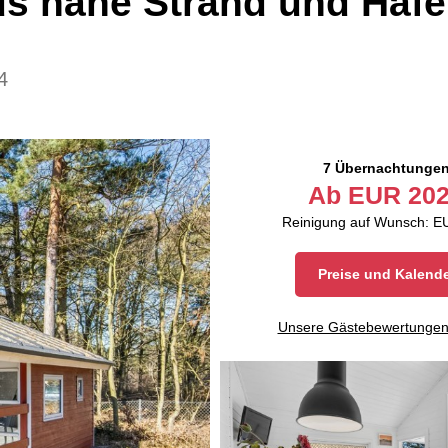
us nahe Strand und Haf
4
7 Übernachtunge
Ab
EUR
202
Reinigung auf Wunsch: E
Preise und Kalend
Unsere Gästebewertunge