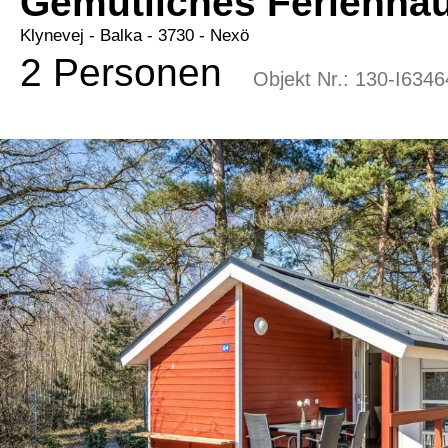
Gemütliches Ferienha
Klynevej
 - Balka
 - 3730
 - Nexö
2 Personen
Objekt Nr.:
130-I6346