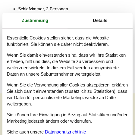
Schlafzimmer, 2 Personen
Doppelbett
Zustimmung
Details
Badezimmer
WC mit warmem und kaltem Wasser, Dusche
Essentielle Cookies stellen sicher, dass die Website
Wohnzimmer, 1 Person
funktioniert, Sie können sie daher nicht deaktivieren.
Sofa, Matratze oder Ähnliches
Wenn Sie damit einverstanden sind, dass wir Ihre Statistiken
Terrasse
erheben, hilft uns dies, die Website zu verbessern und
Teilweise überdachte Terrasse
weiterzuentwickeln. In diesem Fall werden anonymisierte
Daten an unsere Subunternehmer weitergeleitet.
Wenn Sie die Verwendung aller Cookies akzeptieren, erklären
Sie sich damit einverstanden (zusätzlich zu Statistiken), dass
wir Daten für personalisierte Marketingzwecke an Dritte
Unsere Gästebewertungen
weitergeben.
Unsere Gästebewertungen
Externe Bewertungen
Sie können Ihre Einwilligung in Bezug auf Statistiken und/oder
Marketing jederzeit ändern oder widerrufen.
3,0
Bezogen auf
1
Bewertung
Siehe auch unsere
Datanschutzrichtlinie